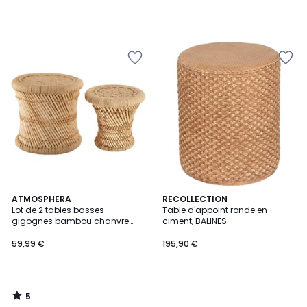
5
ATMOSPHERA
RECOLLECTION
/
Lot de 2 tables basses
Table d'appoint ronde en
5
gigognes bambou chanvre
ciment, BALINES
tressé ILYAN
59,99 €
195,90 €
5
/