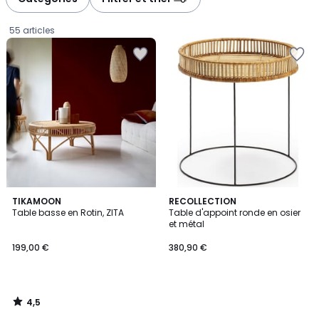
gauche
droite
55 articles
4,5
TIKAMOON
RECOLLECTION
/ 5
Table basse en Rotin, ZITA
Table d'appoint ronde en osier
et métal
199,00
199,00 €
380,90 €
€.
4,5
/
5