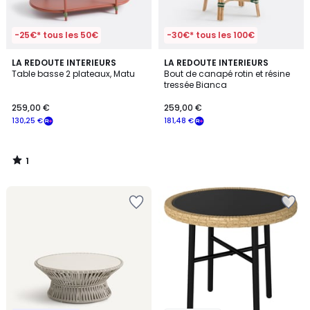
-25€* tous les 50€
-30€* tous les 100€
1
LA REDOUTE INTERIEURS
LA REDOUTE INTERIEURS
/
Table basse 2 plateaux, Matu
Bout de canapé rotin et résine
5
tressée Bianca
259,00 €
259,00 €
130,25 €
181,48 €
1
/
5