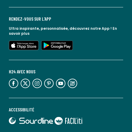
RENDEZ-VOUS SUR L'APP
Ultra inspirante, personnalisée, découvrez notre App !
En
savoir plus
lien vers l'app store
lien vers google play
H24 AVEC NOUS
lien vers l'espace réseaux sociaux
lien vers l'espace réseaux sociaux
lien vers l'espace réseaux sociaux
lien vers l'espace réseaux sociaux
lien vers l'espace réseaux sociaux
lien vers le blog la redoute
ACCESSIBILITÉ
lien vers Sourdline
lien vers Faciliti