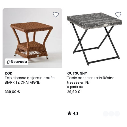
Nouveau
4,3
KOK
3
OUTSUNNY
/ 5
Table basse de jardin carrée
Table basse en rotin Résine
Couleurs
BIARRITZ CHATAIGNE
tressée en PE
à partir de
339,00 €
29,90 €
4,3
/
5