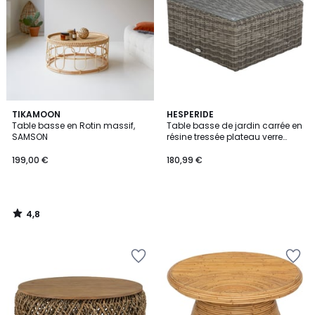
4,8
TIKAMOON
HESPERIDE
/ 5
Table basse en Rotin massif,
Table basse de jardin carrée en
SAMSON
résine tressée plateau verre
trempé MOORÉA
199,00 €
180,99 €
4,8
/
5