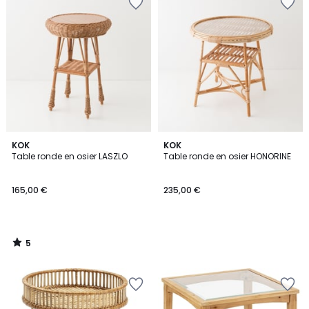
5
KOK
KOK
/
Table ronde en osier LASZLO
Table ronde en osier HONORINE
5
165,00 €
235,00 €
5
/
5