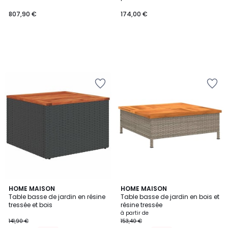
807,90 €
174,00 €
HOME MAISON
2
HOME MAISON
Table basse de jardin en résine
Table basse de jardin en bois et
Couleurs
tressée et bois
résine tressée
à partir de
141,90 €
153,40 €