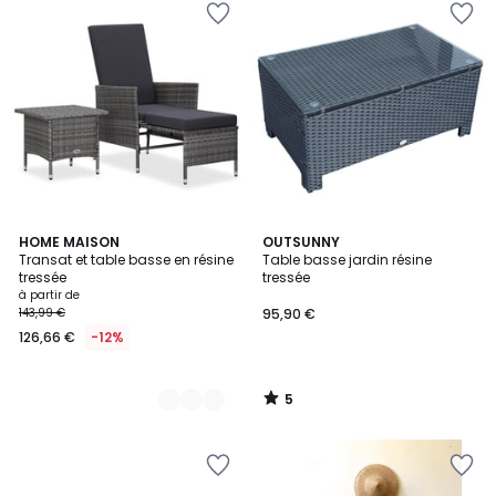
5
3
HOME MAISON
OUTSUNNY
/
Transat et table basse en résine
Table basse jardin résine
Couleurs
5
tressée
tressée
à partir de
143,99 €
95,90 €
126,66 €
-12%
5
/
5