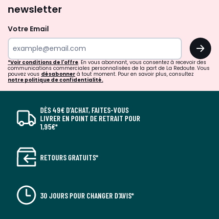
newsletter
Votre Email
OK
*Voir conditions de l'offre
. En vous abonnant, vous consentez à recevoir des
communications commerciales personnalisées de la part de La Redoute. Vous
pouvez vous
désabonner
à tout moment. Pour en savoir plus, consultez
notre politique de confidentialité.
DÈS 49€ D’ACHAT, FAITES-VOUS
LIVRER EN POINT DE RETRAIT POUR
1,95€*
RETOURS GRATUITS*
30 JOURS POUR CHANGER D'AVIS*