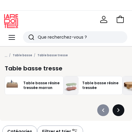
Voir
mon
La
panie
Redoute
Menu
Rechercher
Derniers
...
articles
Table basse
Table basse tresse
vus
Table basse tresse
Table basse résine
Table basse résine
tressée marron
tressée
Précédent
Suivan
-
-
défiler
défiler
à
à
Catégories
Filtrer et trier