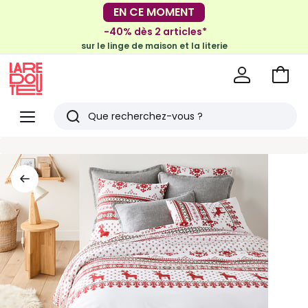
-30€ tous les 100€*
EN CE MOMENT
sur le meuble & la déco
-40% dès 2 articles*
sur le linge de maison et la literie
Voir
mon
La
panie
Redoute
Menu
Rechercher
Derniers
articles
vus