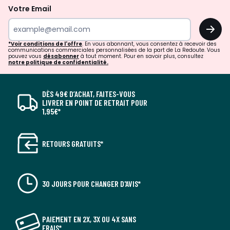
Votre Email
OK
*Voir conditions de l'offre
. En vous abonnant, vous consentez à recevoir des
communications commerciales personnalisées de la part de La Redoute. Vous
pouvez vous
désabonner
à tout moment. Pour en savoir plus, consultez
notre politique de confidentialité.
DÈS 49€ D’ACHAT, FAITES-VOUS
LIVRER EN POINT DE RETRAIT POUR
1,95€*
RETOURS GRATUITS*
30 JOURS POUR CHANGER D'AVIS*
PAIEMENT EN 2X, 3X OU 4X SANS
FRAIS*