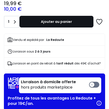
19,99 €
à
10,00 €
partir
de
19,99
Quantité
1
Ajouter au panier
€
Ajoute
souscrivez
à
à
une
notre
liste
Vendu et expédié par :
La Redoute
programme
pour
Livraison sous
2 à 3 jours
payer
à
la
Livraison en point de retrait à
tarif réduit
dès 49€ d'achat*
place
10,00
€.
Livraison à domicile offerte
hors produits marketplace
Profitez de tous les avantages La Redoute +
pour 19€/an.