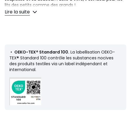
lits des petits comme des grands !
Lire la suite
Description
• Housse de couette imprimée motifs flocons et cerfs
coloris rouge sur fond beige
• 100% coton
• 57 fils/cm²
• Base droite
•
OEKO-TEX® Standard 100.
La labellisation OEKO-
TEX® Standard 100 contrôle les substances nocives
Entretien
des produits textiles via un label indépendant et
• Température de lavage 60°
international.
• En lavant votre linge à 40° au lieu de 60°, vous limitez la
consommation d'énergie
Dimensions
• 140 x 200 cm : 1 personne
• 200 x 200 cm : 1-2 personne(s)
• 240 x 220 cm : 2 personnes
• 260 x 240 cm : 2 personnes
Taies d'oreiller vendues séparément.