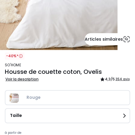
Articles similaires
-40%*
SO'HOME
Housse de couette coton, Ovelis
Voir la description
4,3
/5
354 avis
Rouge
Taille
Prix
à partir de