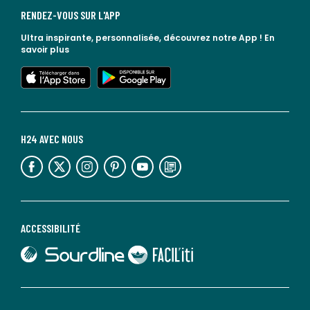
RENDEZ-VOUS SUR L'APP
Ultra inspirante, personnalisée, découvrez notre App !
En
savoir plus
lien vers l'app store
lien vers google play
H24 AVEC NOUS
lien vers l'espace réseaux sociaux
lien vers l'espace réseaux sociaux
lien vers l'espace réseaux sociaux
lien vers l'espace réseaux sociaux
lien vers l'espace réseaux sociaux
lien vers le blog la redoute
ACCESSIBILITÉ
lien vers Sourdline
lien vers Faciliti