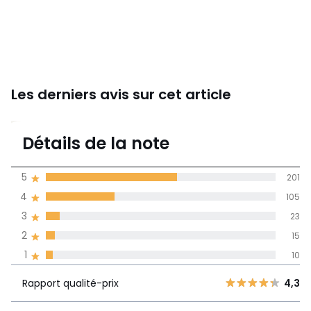
Les derniers avis sur cet article
4,3
Détails de la note
(354)
moyenne des avis
5
201
dans toutes les
4
105
langues
3
23
Informations,
2
15
La Redoute s'engage
1
10
Rapport
5
201
4,3
qualité-prix
4
105
Rapport qualité-prix
4,3
3
23
Style
4,5