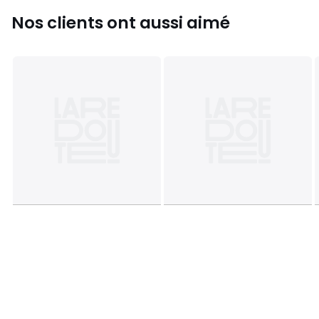
Nos clients ont aussi aimé
Fiche produit relative aux qualités et caractéristiques
environnementales
• Origine de fabrication (tissage, teinture, impression,
confection) : Pakistan
Couleurs
Rouge
Tailles
140x200 cm, 200x200 cm, 240x220 cm, 260x240
cm
Caractéristiques environnementales de l’emballage
En savoir plus sur nos emballages