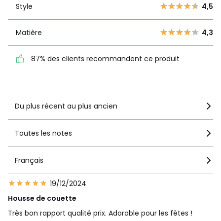
2
Style
4,5
15
1
10
Matière
4,3
Matière
4,3
87% des clients
recommandent ce produit
87% des clients recommandent ce produit
Voir le détail de la note
Du plus récent au plus ancien
Toutes les notes
Français
19/12/2024
Housse de couette
Très bon rapport qualité prix. Adorable pour les fêtes !