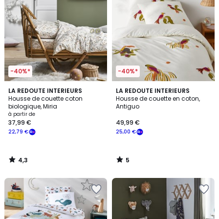
-40%*
-40%*
4,3
5
LA REDOUTE INTERIEURS
LA REDOUTE INTERIEURS
/ 5
/
Housse de couette coton
Housse de couette en coton,
5
biologique, Miria
Antiguo
à partir de
37,99 €
49,99 €
22,79 €
25,00 €
4,3
5
/
/
5
5