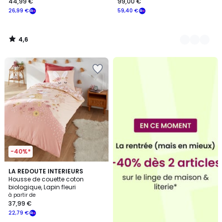
44,99 €
99,00 €
26,99 €
59,40 €
4,6
/
5
-40%*
4,3
LA REDOUTE INTERIEURS
/ 5
Housse de couette coton
biologique, Lapin fleuri
à partir de
37,99 €
22,79 €