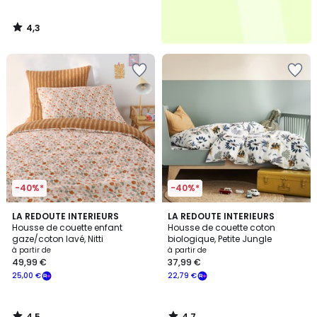
4,3
/
5
-40%*
-40%*
4,5
4,7
LA REDOUTE INTERIEURS
LA REDOUTE INTERIEURS
/ 5
/ 5
Housse de couette enfant
Housse de couette coton
gaze/coton lavé, Nitti
biologique, Petite Jungle
à partir de
à partir de
49,99 €
37,99 €
25,00 €
22,79 €
4,5
4,7