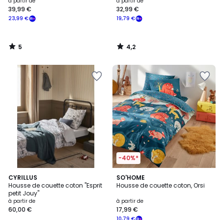
imprimé fusées, EGOR
à partir de
à partir de
39,99 €
32,99 €
23,99 €
19,79 €
5
4,2
/
/
5
5
-40%*
4,3
2
CYRILLUS
SO'HOME
/ 5
Housse de couette coton "Esprit
Housse de couette coton, Orsi
Couleurs
petit Jouy"
à partir de
à partir de
60,00 €
17,99 €
10,79 €