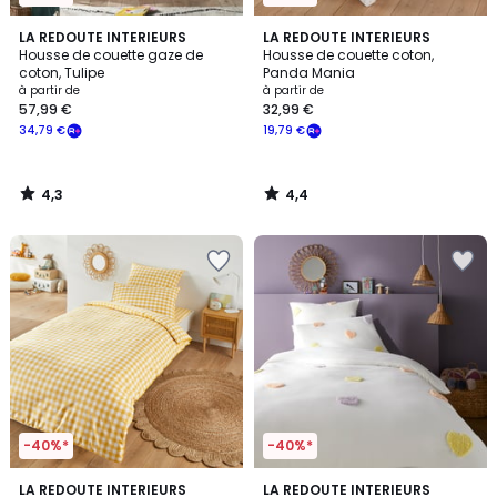
4,3
4,4
LA REDOUTE INTERIEURS
LA REDOUTE INTERIEURS
/ 5
/ 5
Housse de couette gaze de
Housse de couette coton,
coton, Tulipe
Panda Mania
à partir de
à partir de
57,99 €
32,99 €
34,79 €
19,79 €
4,3
4,4
/
/
5
5
-40%*
-40%*
5
4,9
LA REDOUTE INTERIEURS
LA REDOUTE INTERIEURS