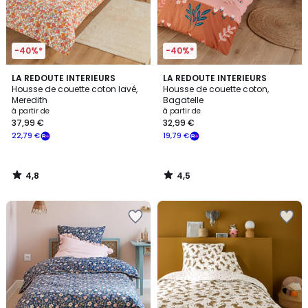
-40%*
-40%*
4,8
4,5
LA REDOUTE INTERIEURS
LA REDOUTE INTERIEURS
/ 5
/ 5
Housse de couette coton lavé,
Housse de couette coton,
Meredith
Bagatelle
à partir de
à partir de
37,99 €
32,99 €
22,79 €
19,79 €
4,8
4,5
/
/
5
5