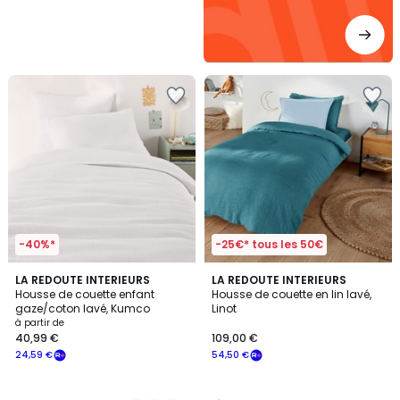
-40%*
-25€* tous les 50€
4,2
10
LA REDOUTE INTERIEURS
LA REDOUTE INTERIEURS
/ 5
Housse de couette enfant
Housse de couette en lin lavé,
Couleurs
gaze/coton lavé, Kumco
Linot
à partir de
40,99 €
109,00 €
24,59 €
54,50 €