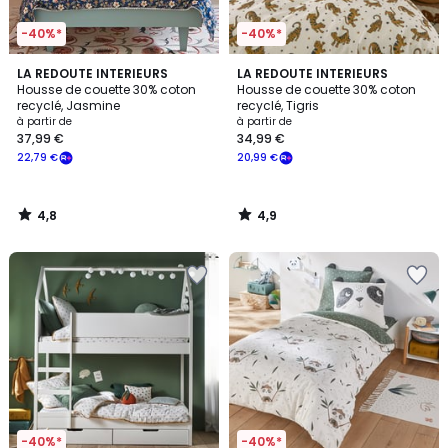
-40%*
-40%*
4,8
4,9
LA REDOUTE INTERIEURS
LA REDOUTE INTERIEURS
/ 5
/ 5
Housse de couette 30% coton
Housse de couette 30% coton
recyclé, Jasmine
recyclé, Tigris
à partir de
à partir de
37,99 €
34,99 €
22,79 €
20,99 €
4,8
4,9
/
/
5
5
-40%*
-40%*