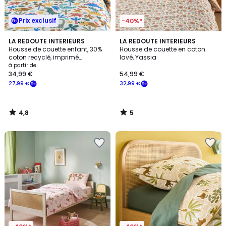
Prix exclusif
-40%*
4,8
5
LA REDOUTE INTERIEURS
LA REDOUTE INTERIEURS
/ 5
/
Housse de couette enfant, 30%
Housse de couette en coton
5
coton recyclé, imprimé
lavé, Yassia
dinosaures, DINO
à partir de
34,99 €
54,99 €
27,99 €
32,99 €
4,8
5
/
/
5
5