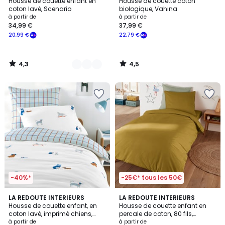
/ 5
/ 5
Housse de couette enfant en
Housse de couette coton
Couleurs
coton lavé, Scenario
biologique, Vahina
à partir de
à partir de
34,99 €
37,99 €
20,99 €
22,79 €
4,3
4,5
/
/
5
5
-40%*
-25€* tous les 50€
5
3,7
LA REDOUTE INTERIEURS
3
LA REDOUTE INTERIEURS
/
/ 5
Housse de couette enfant, en
Housse de couette enfant en
Couleurs
5
coton lavé, imprimé chiens,
percale de coton, 80 fils,
TEAM CHIENS
Scénario
à partir de
à partir de