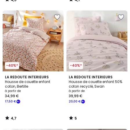
/
/
5
5
-40%*
-40%*
4,7
5
LA REDOUTE INTERIEURS
LA REDOUTE INTERIEURS
/ 5
/
Housse de couette enfant
Housse de couette enfant 50%
5
coton, Bertille
coton recyclé, Swan
à partir de
à partir de
34,99 €
39,99 €
17,50 €
20,00 €
4,7
5
/
/
5
5