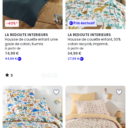
Prix exclusif
-40%*
3
17
LA REDOUTE INTERIEURS
LA REDOUTE INTERIEURS
/
Housse de couette enfant unie
Housse de couette enfant, 30%
Couleurs
5
gaze de coton, Kumla
coton recyclé, imprimé
animaux, JUNGLE
à partir de
à partir de
74,99 €
34,99 €
44,99 €
27,99 €
3
/
5