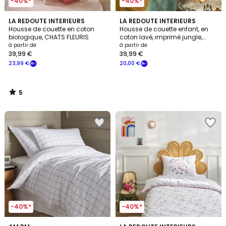
-40%*
-40%*
5
LA REDOUTE INTERIEURS
LA REDOUTE INTERIEURS
/
Housse de couette en coton
Housse de couette enfant, en
5
biologique, CHATS FLEURIS
coton lavé, imprimé jungle,
WILA
à partir de
à partir de
39,99 €
39,99 €
23,99 €
20,00 €
5
/
5
-40%*
-40%*