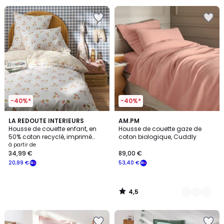
-40%*
-40%*
4,5
LA REDOUTE INTERIEURS
3
AM.PM
/ 5
Housse de couette enfant, en
Housse de couette gaze de
Couleurs
50% coton recyclé, imprimé
coton biologique, Cuddly
fruits, LILAS
à partir de
34,99 €
89,00 €
20,99 €
53,40 €
4,5
/
5