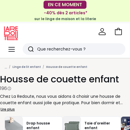
EN CE MOMENT
-40% dès 2 articles*
sur le linge de maison et la literie
-30€ tous les 100€*
sur le meuble & la déco
Voir
mon
La
panie
Redoute
Menu
Rechercher
Derniers
...
articles
Linge de lit enfant
Housse de couette enfant
Housse de couette enfant
vus
196
Chez La Redoute, nous vous aidons à choisir une housse de
couette enfant aussi jolie que pratique. Pour bien dormir et
simplifier le quotidien, misez sur une matière douce et facile à
Lire plus
vivre: coton, percale ou gaze de coton selon la saison et les
préférences de votre enfant. Côté dimensions, vérifiez la taille
Drap housse
Taie d'oreiller
de la couette pour éviter qu’elle ne glisse pendant la nuit. Une
enfant
enfant