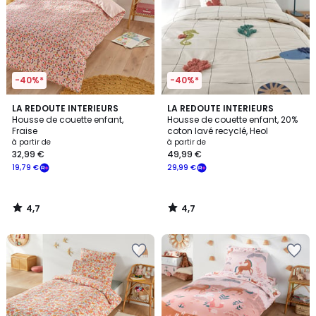
-40%*
-40%*
4,7
4,7
LA REDOUTE INTERIEURS
LA REDOUTE INTERIEURS
/ 5
/ 5
Housse de couette enfant,
Housse de couette enfant, 20%
Fraise
coton lavé recyclé, Heol
à partir de
à partir de
32,99 €
49,99 €
19,79 €
29,99 €
4,7
4,7
/
/
5
5