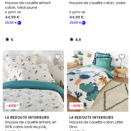
/
/ 5
Housse de couette enfant
Housse de couette coton, Jodie
5
coton, Veldi jaune
à partir de
à partir de
44,99 €
44,99 €
26,99 €
26,99 €
5
4,9
/
/
5
5
-40%*
-40%*
5
4,2
LA REDOUTE INTERIEURS
LA REDOUTE INTERIEURS
/
/ 5
Housse de couette enfant, en
Housse de couette coton, Little
5
30% coton lavé recyclé,
Dino