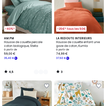
-40%*
-25€* tous les 50€
4,5
3
2
AM.PM
LA REDOUTE INTERIEURS
/ 5
/
Housse de couette percale
Housse de couette enfant unie
Couleurs
5
coton biologique, Stella
gaze de coton, Kumla
à partir de
à partir de
59,00 €
74,99 €
35,40 €
37,50 €
4,5
3
/
/
5
5