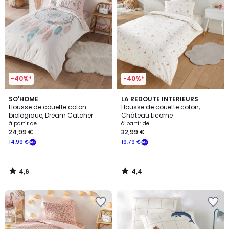
-40%*
-40%*
4,6
4,4
SO'HOME
LA REDOUTE INTERIEURS
/ 5
/ 5
Housse de couette coton
Housse de couette coton,
biologique, Dream Catcher
Château Licorne
à partir de
à partir de
24,99 €
32,99 €
14,99 €
19,79 €
4,6
4,4
/
/
5
5