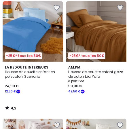
-25€* tous les 50€
-25€* tous les 50€
4,2
LA REDOUTE INTERIEURS
AM.PM
/ 5
Housse de couette enfant en
Housse de couette enfant gaze
polycoton, Scenario
de coton bio, Yafa
à partir de
24,99 €
99,00 €
12,50 €
49,50 €
4,2
/
5