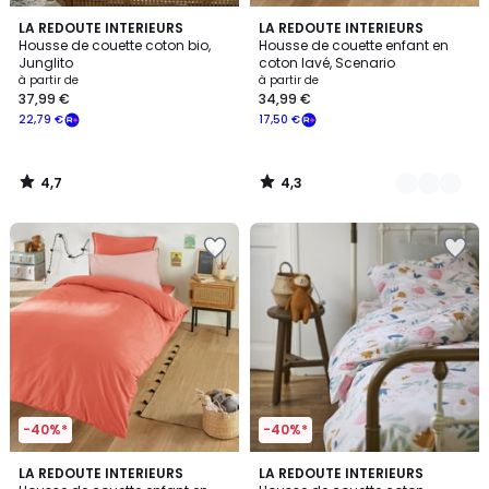
4,7
4,3
LA REDOUTE INTERIEURS
2
LA REDOUTE INTERIEURS
/ 5
/ 5
Housse de couette coton bio,
Housse de couette enfant en
Couleurs
Junglito
coton lavé, Scenario
à partir de
à partir de
37,99 €
34,99 €
22,79 €
17,50 €
4,7
4,3
/
/
5
5
-40%*
-40%*
4,3
4,5
18
LA REDOUTE INTERIEURS
LA REDOUTE INTERIEURS