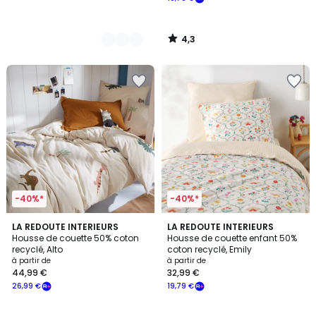
4,3
/
5
-40%*
-40%*
4,7
5
LA REDOUTE INTERIEURS
LA REDOUTE INTERIEURS
/ 5
/
Housse de couette 50% coton
Housse de couette enfant 50%
5
recyclé, Alto
coton recyclé, Emily
à partir de
à partir de
44,99 €
32,99 €
26,99 €
19,79 €