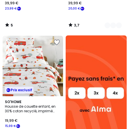
39,99 €
39,99 €
23,99 €
20,00 €
5
3,7
/
/
5
5
Alma
payez
sans
frais
Prix exclusif
SO'HOME
Housse de couette enfant, en
30% coton recyclé, imprimé
pompiers, POMPIER BIS
19,99 €
15,99 €