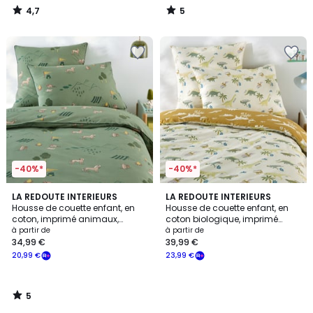
4,7
5
/
/
5
5
-40%*
-40%*
5
LA REDOUTE INTERIEURS
LA REDOUTE INTERIEURS
/
Housse de couette enfant, en
Housse de couette enfant, en
5
coton, imprimé animaux,
coton biologique, imprimé
YOSEMITE CAMP
dinosaures, ALNIS
à partir de
à partir de
34,99 €
39,99 €
20,99 €
23,99 €
5
/
5