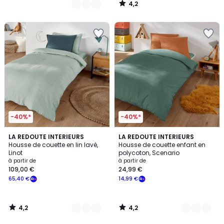
4,2
/
5
-40%*
-40%*
4,2
4,2
21
LA REDOUTE INTERIEURS
15
LA REDOUTE INTERIEURS
/ 5
/ 5
Housse de couette en lin lavé,
Housse de couette enfant en
Couleurs
Couleurs
Linot
polycoton, Scenario
à partir de
à partir de
109,00 €
24,99 €
65,40 €
14,99 €
4,2
4,2
/
/
5
5