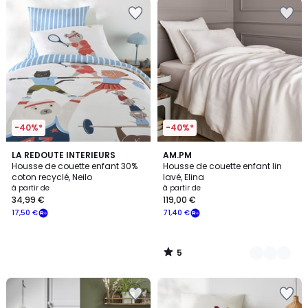
-40%*
-40%*
5
LA REDOUTE INTERIEURS
24
AM.PM
/
Housse de couette enfant 30%
Housse de couette enfant lin
Couleurs
5
coton recyclé, Neilo
lavé, Elina
à partir de
à partir de
34,99 €
119,00 €
17,50 €
71,40 €
5
/
5