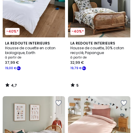
-40%*
-40%*
4,7
5
LA REDOUTE INTERIEURS
LA REDOUTE INTERIEURS
/ 5
/
Housse de couette en coton
Housse de couette, 30% coton
5
biologique, Earth
recyclé, Papangue
à partir de
à partir de
37,99 €
32,99 €
19,00 €
19,79 €
4,7
5
/
/
5
5