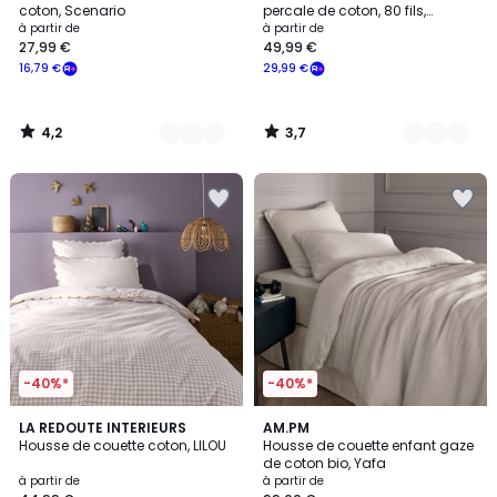
coton, Scenario
percale de coton, 80 fils,
Prix
Scénario
à partir de
à partir de
27,99 €
49,99 €
à
16,79 €
29,99 €
partir
de
27,99
4,2
3,7
€
/
/
5
5
souscrivez
à
notre
programme
pour
payer
à
la
place
16,79
€.
-40%*
-40%*
4,6
LA REDOUTE INTERIEURS
19
AM.PM
/ 5
Housse de couette coton, LILOU
Housse de couette enfant gaze
Couleurs
de coton bio, Yafa
à partir de
à partir de