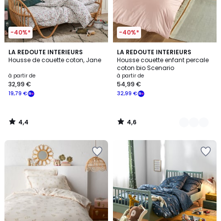
-40%*
-40%*
4,4
4,6
LA REDOUTE INTERIEURS
12
LA REDOUTE INTERIEURS
/ 5
/ 5
Housse de couette coton, Jane
Housse couette enfant percale
Couleurs
coton bio Scenario
à partir de
à partir de
32,99 €
54,99 €
19,79 €
32,99 €
4,4
4,6
/
/
5
5