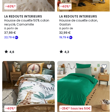
-40%*
-40%*
4,6
4,3
LA REDOUTE INTERIEURS
LA REDOUTE INTERIEURS
/ 5
/ 5
Housse de couette 50% coton
Housse de couette coton,
recyclé, Camomille
Gaston
à partir de
à partir de
37,99 €
32,99 €
22,79 €
19,79 €
4,6
4,3
/
/
5
5
-40%*
-25€* tous les 50€