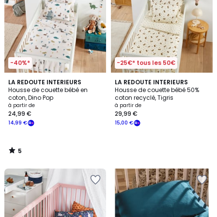
-40%*
-25€* tous les 50€
5
LA REDOUTE INTERIEURS
LA REDOUTE INTERIEURS
/
Housse de couette bébé en
Housse de couette bébé 50%
5
coton, Dino Pop
coton recyclé, Tigris
à partir de
à partir de
24,99 €
29,99 €
14,99 €
15,00 €
5
/
5