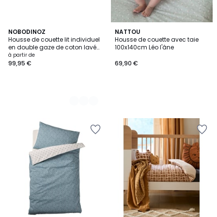
6
NOBODINOZ
NATTOU
Housse de couette lit individuel
Housse de couette avec taie
Couleurs
en double gaze de coton lavée
100x140cm Léo l'âne
WABI-SABI
à partir de
99,95 €
69,90 €