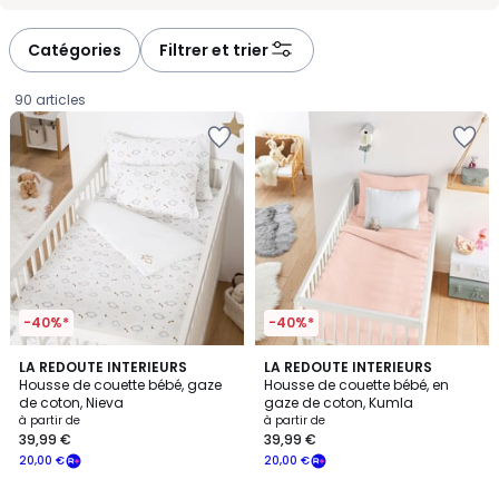
-
-
défiler
défiler
à
à
Catégories
Filtrer et trier
gauche
droite
90 articles
-40%*
-40%*
1
LA REDOUTE INTERIEURS
5
LA REDOUTE INTERIEURS
/
Housse de couette bébé, gaze
Housse de couette bébé, en
Couleurs
5
de coton, Nieva
gaze de coton, Kumla
Prix
à partir de
à partir de
39,99 €
39,99 €
à
20,00 €
20,00 €
partir
de