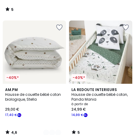
5
/
5
-40%*
-40%*
4,6
5
2
AM.PM
LA REDOUTE INTERIEURS
/ 5
/
Housse de couette bébé coton
Housse de couette bébé coton,
Couleurs
5
biologique, Stella
Panda Mania
à partir de
29,00 €
24,99 €
17,40 €
14,99 €
4,6
5
/
/