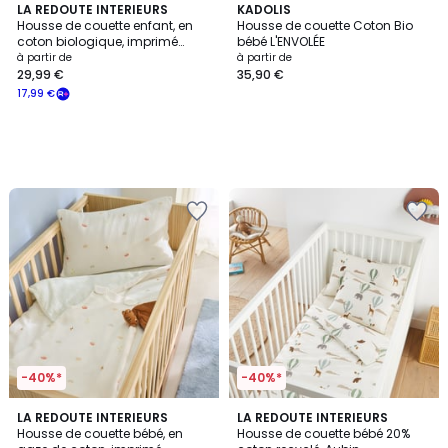
LA REDOUTE INTERIEURS
KADOLIS
Housse de couette enfant, en
Housse de couette Coton Bio
coton biologique, imprimé
bébé L'ENVOLÉE
animaux, SAVANE
à partir de
à partir de
29,99 €
35,90 €
17,99 €
-40%*
-40%*
4,7
LA REDOUTE INTERIEURS
LA REDOUTE INTERIEURS
/ 5
Housse de couette bébé, en
Housse de couette bébé 20%