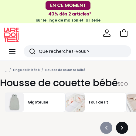
-40% dès 2 articles*
EN CE MOMENT
sur le linge de maison et la literie
-30€ tous les 100€*
sur le meuble & la déco
Voir
mon
La
panie
Redoute
Menu
Rechercher
Derniers
...
articles
Linge de lit bébé
Housse de couette bébé
Housse de couette bébé
vus
90
Gigoteuse
Tour de lit
Précédent
Suivan