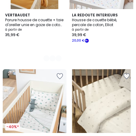
3
VERTBAUDET
LA REDOUTE INTERIEURS
Parure housse de couette + taie
Housse de couette bébé,
Couleurs
d'oreiller unie en gaze de coton
percale de coton, Elliot
Bio*
à partir de
à partir de
35,99 €
39,99 €
20,00 €
-40%*