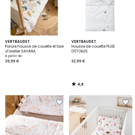
4,9
VERTBAUDET
VERTBAUDET
/ 5
Parure housse de couette et taie
Housse de couette PLUIE
d'oreiller SAVANA
D'ETOILES
à partir de
29,99 €
32,99 €
4,9
/
5