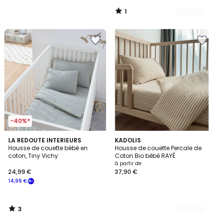
39,99
1
€
/
5
souscrivez
à
notre
programme
pour
payer
à
la
place
20,00
€.
-40%*
3
LA REDOUTE INTERIEURS
6
KADOLIS
/
Housse de couette bébé en
Housse de couette Percale de
Couleurs
5
coton, Tiny Vichy
Coton Bio bébé RAYÉ
à partir de
24,99 €
37,90 €
14,99 €
3
/