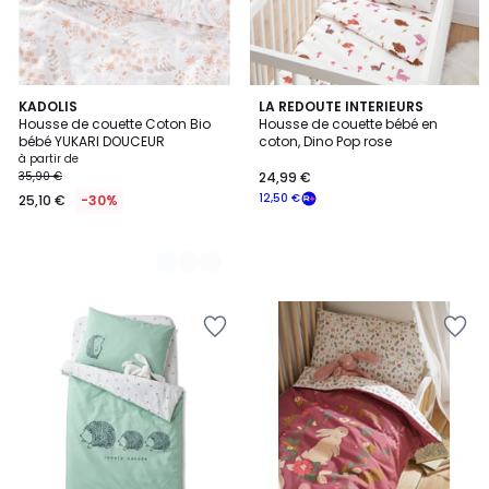
3
KADOLIS
LA REDOUTE INTERIEURS
Housse de couette Coton Bio
Housse de couette bébé en
Couleurs
bébé YUKARI DOUCEUR
coton, Dino Pop rose
à partir de
35,90 €
24,99 €
12,50 €
25,10 €
-30%