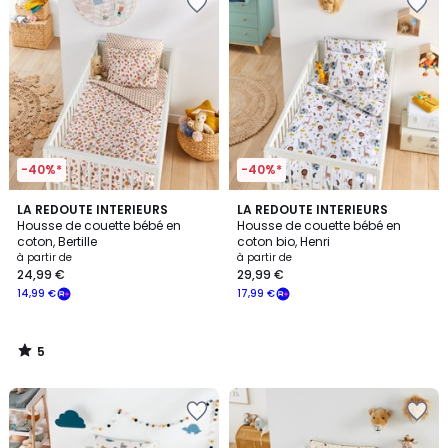
-40%*
-40%*
5
LA REDOUTE INTERIEURS
LA REDOUTE INTERIEURS
/
Housse de couette bébé en
Housse de couette bébé en
5
coton, Bertille
coton bio, Henri
à partir de
à partir de
24,99 €
29,99 €
14,99 €
17,99 €
5
/
5