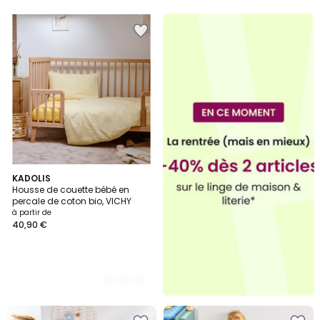
5
4
KADOLIS
Housse de couette bébé en
Couleurs
percale de coton bio, VICHY
à partir de
40,90 €