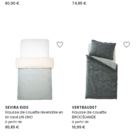
80,90 €
74,85 €
2
SEVIRA KIDS
VERTBAUDET
Housse de couette réversible en
Housse de couette
Couleurs
lin lavé LIN LINO
BROCÉLIANDE
à partir de
à partir de
85,85 €
19,99 €