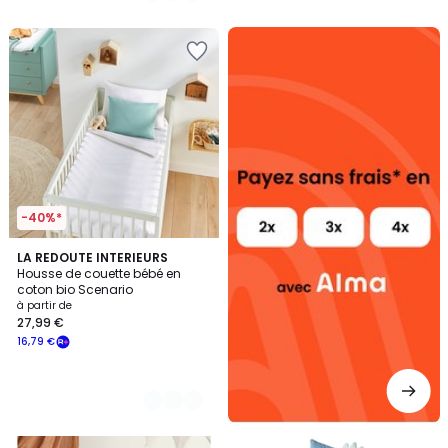
5
5
Alma
payez
sans
frais
-40%*
4
LA REDOUTE INTERIEURS
Housse de couette bébé en
Couleurs
coton bio Scenario
à partir de
27,99 €
16,79 €