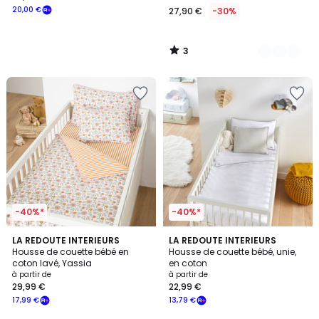
20,00 €
27,90 €
-30%
3
/
5
-40%*
-40%*
5
LA REDOUTE INTERIEURS
LA REDOUTE INTERIEURS
/
Housse de couette bébé en
Housse de couette bébé, unie,
5
coton lavé, Yassia
en coton
à partir de
à partir de
29,99 €
22,99 €
17,99 €
13,79 €