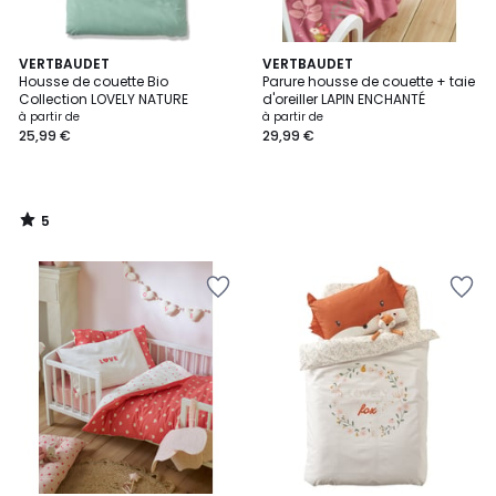
5
VERTBAUDET
VERTBAUDET
/
Housse de couette Bio
Parure housse de couette + taie
5
Collection LOVELY NATURE
d'oreiller LAPIN ENCHANTÉ
à partir de
à partir de
25,99 €
29,99 €
5
/
5