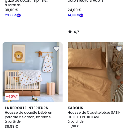
gaze de coton, imprimé
coton recyclé, Aubin
planètes, DIEGO
à partir de
39,99 €
24,99 €
23,99 €
14,99 €
4,7
/
5
-40%*
3
LA REDOUTE INTERIEURS
7
KADOLIS
/
Housse de couette bébé, en
Housse de Couette bébé SATIN
Couleurs
5
percale de coton, imprimé
DE COTON BIO LAVÉ
animaux, PETITE SAVANE
à partir de
à partir de
39,99 €
39,90 €