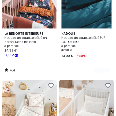
4,4
LA REDOUTE INTERIEURS
12
KADOLIS
/ 5
Housse de couette bébé en
Housse de couette bébé PUR
Couleurs
coton, Dans les bois
COTON BIO
à partir de
à partir de
24,99 €
32,90 €
12,50 €
23,00 €
-30%
4,4
/
5