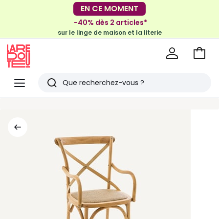
-30€ tous les 100€*
EN CE MOMENT
sur le meuble & la déco
-40% dès 2 articles*
sur le linge de maison et la literie
Voir
mon
La
panie
Redoute
Menu
Rechercher
Derniers
articles
vus