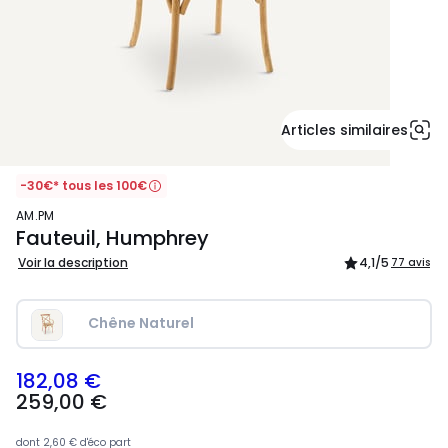
Articles similaires
-30€* tous les 100€
AM.PM
Fauteuil, Humphrey
Voir la description
4,1
/5
77 avis
Chêne Naturel
182,08 €
259,00
259,00 €
€
souscrivez
à
dont
2,60 €
d'éco part