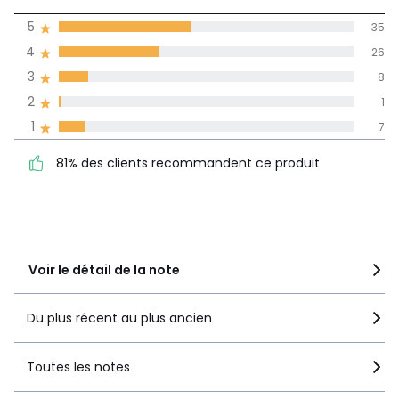
(77)
moyenne des avis
5
35
dans toutes les
4
26
langues
3
8
Informations,
2
1
La Redoute s'engage
1
7
81% des clients
5
35
recommandent ce produit
4
26
81% des clients recommandent ce produit
3
8
2
1
1
7
Voir le détail de la note
Du plus récent au plus ancien
Toutes les notes