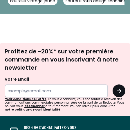
Fauteuil vintage jaune
Fauteuil rotin design scandinav
Inscription
Profitez de -20%* sur votre première
newsletter
commande en vous inscrivant à notre
newsletter
Votre Email
OK
*Voir conditions de l'offre
. En vous abonnant, vous consentez à recevoir des
communications commerciales personnalisées de la part de La Redoute. Vous
pouvez vous
désabonner
à tout moment. Pour en savoir plus, consultez
notre politique de confidentialité.
DÈS 49€ D’ACHAT, FAITES-VOUS