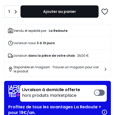
notre
programme
Quantité
1
Ajouter au panier
pour
Ajoute
payer
à
à
une
la
liste
Vendu et expédié par :
La Redoute
place
182,08
Livraison sous
3 à 10 jours
€.
Livraison
dans la pièce de votre choix
:
29,00 €
Disponible en magasin : Trouver un magasin pour voir
le produit
Livraison à domicile offerte
hors produits marketplace
Profitez de tous les avantages La Redoute +
pour 19€/an.