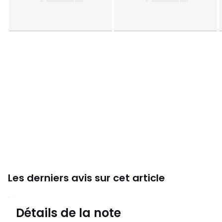
Caractéristiques environnementales de l’emballage
En savoir plus sur nos emballages
Les derniers avis sur cet article
4,1
Détails de la note