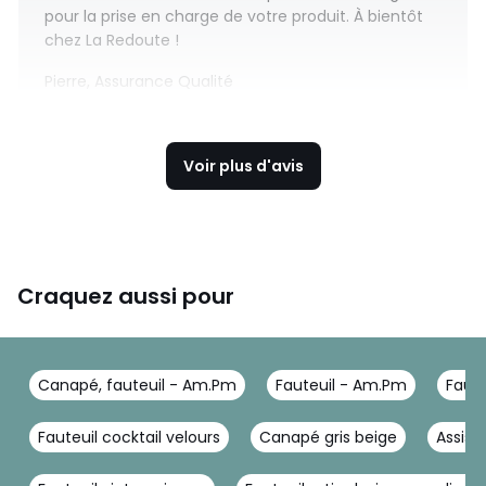
pour la prise en charge de votre produit. À bientôt
chez La Redoute !
Pierre, Assurance Qualité
Voir plus d'avis
Craquez aussi pour
Canapé, fauteuil - Am.Pm
Fauteuil - Am.Pm
Faute
Fauteuil cocktail velours
Canapé gris beige
Assise 