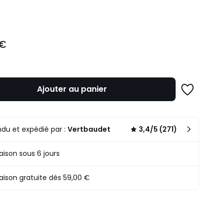
ité
 €
Ajouter au panier
Ajouter
à
une
liste
du et expédié par :
Vertbaudet
3,4/5 (271)
raison sous 6 jours
raison gratuite dès 59,00 €