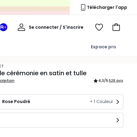
s
Télécharger l'app
Mon
Se connecter / S'inscrire
Mon
Voir
Voir
compte
espace
mes
mon
La
favoris
panier
Espace pro
Redoute
+
ET
e cérémonie en satin et tulle
scription
4,3
/5
528 avis
Rose Poudré
+
1
Couleur