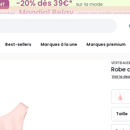
Mondial Relay
 Locker
pour vos petits article
Best-sellers
Marques à la une
Marques premium
VERTBAUD
Robe d
Voir la de
Taille