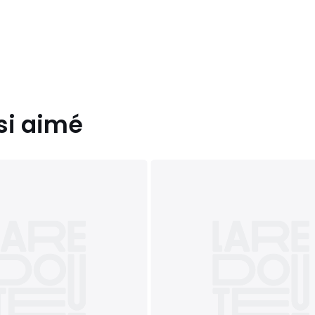
si aimé