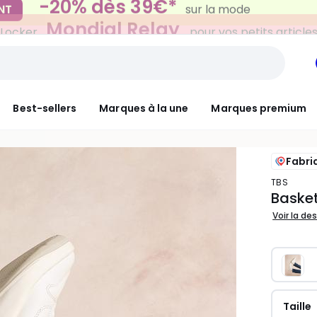
Mondial Relay
 Locker
pour vos petits article
Best-sellers
Marques à la une
Marques premium
Fabri
TBS
Baske
Voir la de
Taille