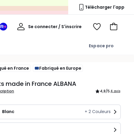
s
Télécharger l'app
Mon
Se connecter / S'inscrire
Mon
Voir
Voir
compte
espace
mes
mon
La
favoris
panier
Espace pro
Redoute
+
qué en France
Fabriqué en Europe
ts made in France ALBANA
scription
4,8
/5
4 avis
Blanc
+
2
Couleurs