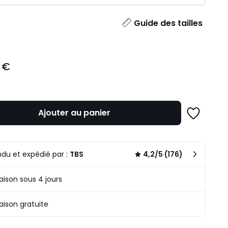
ité
Guide des tailles
 €
Ajouter au panier
Ajouter
à
une
liste
du et expédié par :
TBS
4,2/5 (176)
raison sous 4 jours
raison gratuite