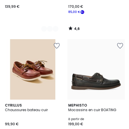
139,99 €
170,00 €
85,00 €
4,6
/
5
5
CYRILLUS
4
MEPHISTO
/
Chaussures bateau cuir
Mocassins en cuir BOATING
Couleurs
5
à partir de
99,90 €
199,00 €