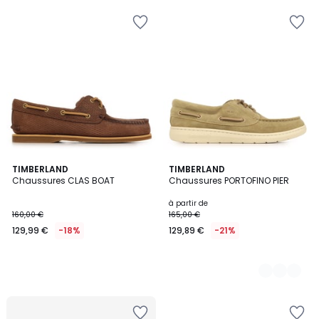
TIMBERLAND
2
TIMBERLAND
Chaussures CLAS BOAT
Chaussures PORTOFINO PIER
Couleurs
à partir de
160,00 €
165,00 €
129,99 €
-18%
129,89 €
-21%