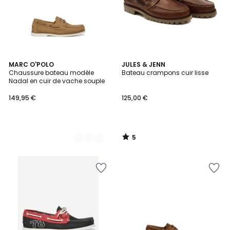
5
3
MARC O'POLO
JULES & JENN
/
Chaussure bateau modèle
Bateau crampons cuir lisse
Couleurs
5
Nadal en cuir de vache souple
149,95 €
125,00 €
5
/
5