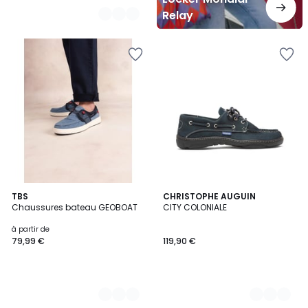
Relay
6
TBS
7
CHRISTOPHE AUGUIN
Chaussures bateau GEOBOAT
CITY COLONIALE
Couleurs
Couleurs
à partir de
79,99 €
119,90 €