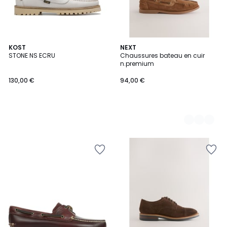
KOST
2
NEXT
STONE NS ECRU
Chaussures bateau en cuir
Couleurs
n.premium
130,00 €
94,00 €