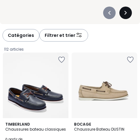
Précédent
Suivan
-
-
défiler
défiler
à
à
Catégories
Filtrer et trier
gauche
droite
112 articles
4,4
5
2
TIMBERLAND
BOCAGE
/ 5
/
Chaussures bateau classiques
Chaussure Bateau DUSTIN
Couleurs
5
Prix
à partir de