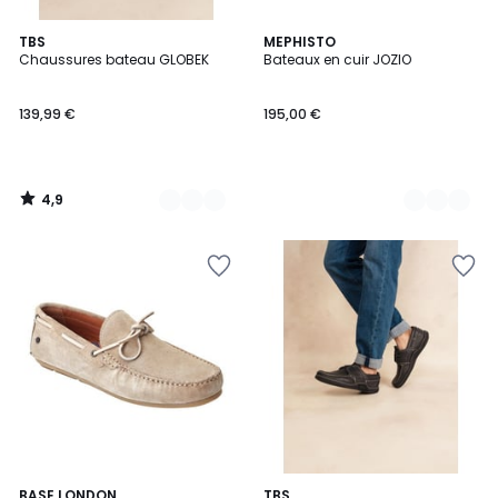
4,9
12
TBS
2
MEPHISTO
/ 5
Chaussures bateau GLOBEK
Bateaux en cuir JOZIO
Couleurs
Couleurs
139,99 €
195,00 €
4,9
/
5
5
BASE LONDON
3
TBS