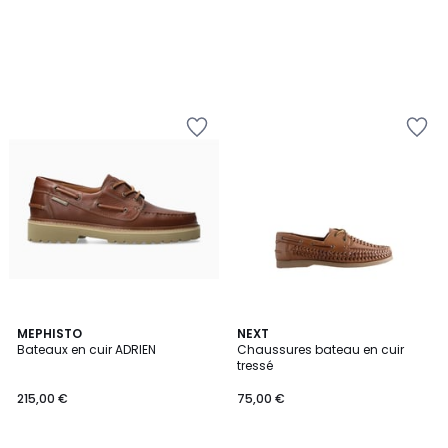
2
MEPHISTO
2
NEXT
Bateaux en cuir ADRIEN
Chaussures bateau en cuir
Couleurs
Couleurs
tressé
215,00 €
75,00 €