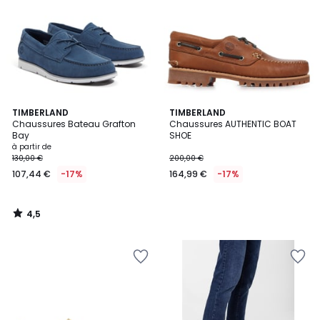
4,5
TIMBERLAND
TIMBERLAND
/ 5
Chaussures Bateau Grafton
Chaussures AUTHENTIC BOAT
Bay
SHOE
à partir de
130,00 €
200,00 €
107,44 €
-17%
164,99 €
-17%
4,5
/
5