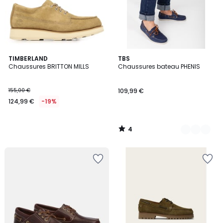
4
TIMBERLAND
24
TBS
/
Chaussures BRITTON MILLS
Chaussures bateau PHENIS
Couleurs
5
155,00 €
109,99 €
124,99 €
-19%
4
/
5