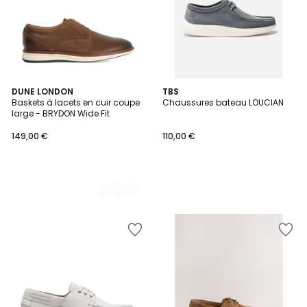
2
DUNE LONDON
TBS
Baskets à lacets en cuir coupe
Chaussures bateau LOUCIAN
Couleurs
large - BRYDON Wide Fit
149,00 €
110,00 €