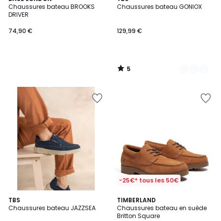
/
Chaussures bateau BROOKS
Chaussures bateau GONIOX
Couleurs
5
DRIVER
74,90 €
129,99 €
5
/
5
-25€* tous les 50€
4,6
4
TBS
TIMBERLAND
/ 5
Chaussures bateau JAZZSEA
Chaussures bateau en suède
Couleurs
Britton Square