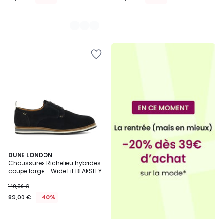
2
DUNE LONDON
Chaussures Richelieu hybrides
Couleurs
coupe large - Wide Fit BLAKSLEY
149,00 €
89,00 €
-40%