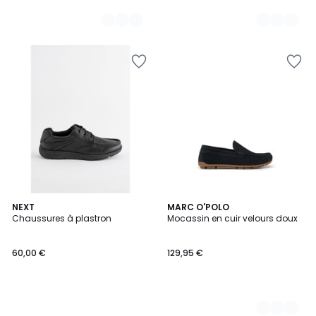
NEXT
2
MARC O'POLO
Chaussures à plastron
Mocassin en cuir velours doux
Couleurs
60,00 €
129,95 €