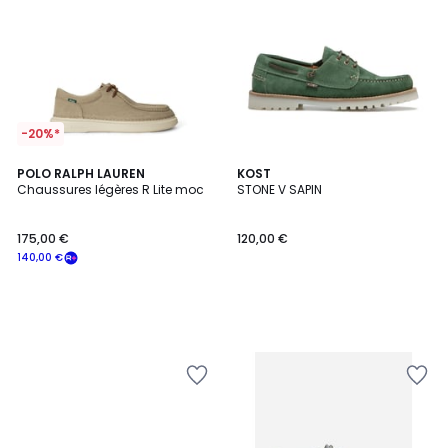
-20%*
POLO RALPH LAUREN
KOST
Chaussures légères R Lite moc
STONE V SAPIN
175,00 €
120,00 €
140,00 €