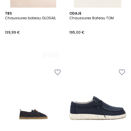
3
TBS
ODAJE
Chaussures bateau GLOSAIL
Chaussures Bateau TOM
Couleurs
139,99 €
195,00 €