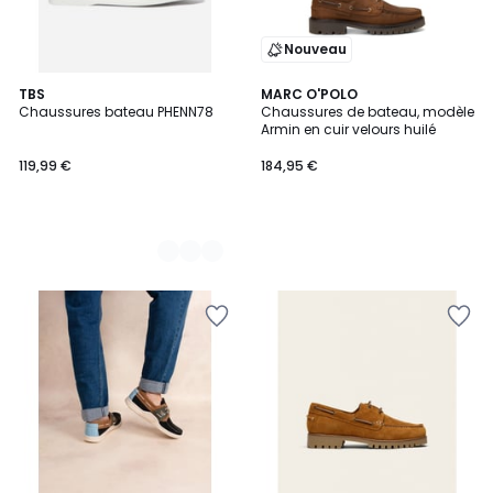
Nouveau
2
TBS
MARC O'POLO
Chaussures bateau PHENN78
Chaussures de bateau, modèle
Couleurs
Armin en cuir velours huilé
119,99 €
184,95 €