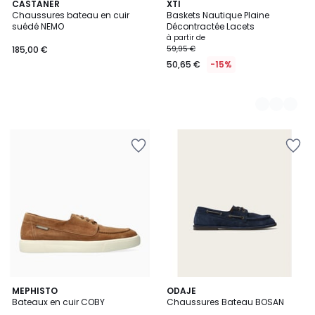
CASTANER
2
XTI
Chaussures bateau en cuir
Baskets Nautique Plaine
Couleurs
suédé NEMO
Décontractée Lacets
à partir de
185,00 €
59,95 €
50,65 €
-15%
MEPHISTO
ODAJE
Bateaux en cuir COBY
Chaussures Bateau BOSAN