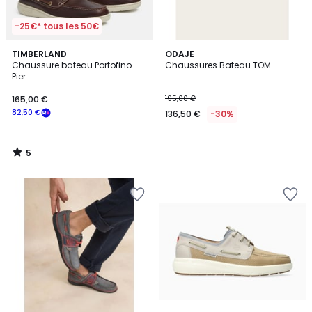
-25€* tous les 50€
5
TIMBERLAND
ODAJE
/
Chaussure bateau Portofino
Chaussures Bateau TOM
5
Pier
165,00 €
195,00 €
82,50 €
136,50 €
-30%
5
/
5