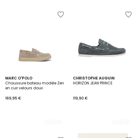
2
MARC O'POLO
2
CHRISTOPHE AUGUIN
Chaussure bateau modèle Zen
HORIZON JEAN PRINCE
Couleurs
Couleurs
en cuir velours doux
169,95 €
119,90 €