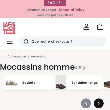
Mondial Relay
Livraison en Locker
EN CE MOMENT
pour vos petits articles
-20% dès 39€*
sur la mode
Voir
mon
La
panie
Redoute
Menu
Rechercher
Derniers
...
articles
Chaussures
Mocassins
Mocassins homme
vus
418
Baskets
Sandales, tongs
Précédent
Suivan