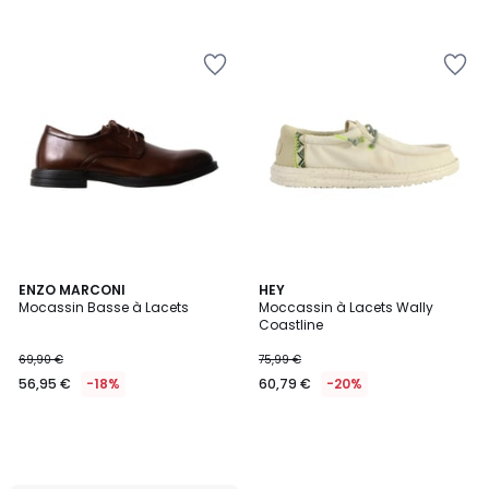
ENZO MARCONI
HEY
Mocassin Basse à Lacets
Moccassin à Lacets Wally
Coastline
69,90 €
75,99 €
56,95 €
-18%
60,79 €
-20%