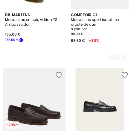
DR. MARTENS
4
COMPTOIR GL
Mocassins en cuir, Adrian YS
Mocassins sport isaiah en
Couleurs
Ambassador
croûte de cuir
à partir de
195,00 €
99,00 €
175,50 €
69,30 €
-30%
-20%*