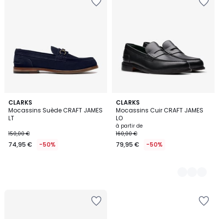
CLARKS
2
CLARKS
Mocassins Suède CRAFT JAMES
Mocassins Cuir CRAFT JAMES
Couleurs
LT
LO
à partir de
150,00 €
160,00 €
74,95 €
-50%
79,95 €
-50%