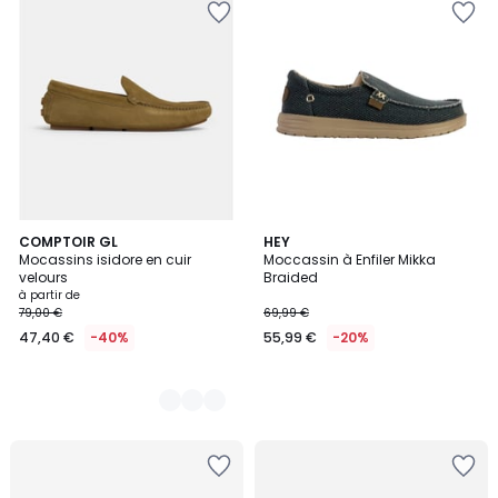
2
COMPTOIR GL
HEY
Mocassins isidore en cuir
Moccassin à Enfiler Mikka
Couleurs
velours
Braided
à partir de
79,00 €
69,99 €
47,40 €
-40%
55,99 €
-20%