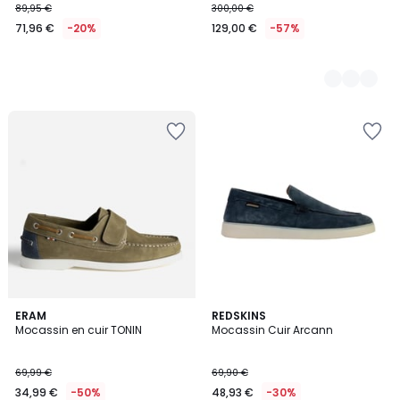
89,95 €
300,00 €
71,96 €
-20%
129,00 €
-57%
ERAM
REDSKINS
Mocassin en cuir TONIN
Mocassin Cuir Arcann
69,99 €
69,90 €
34,99 €
-50%
48,93 €
-30%