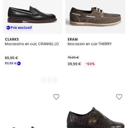
Prix exclusif
2
CLARKS
ERAM
Mocassins en cuir, CRANHILL LO
Mocassin en cuir THIERRY
Couleurs
89,95 €
79,99 €
80,96 €
39,99 €
-50%