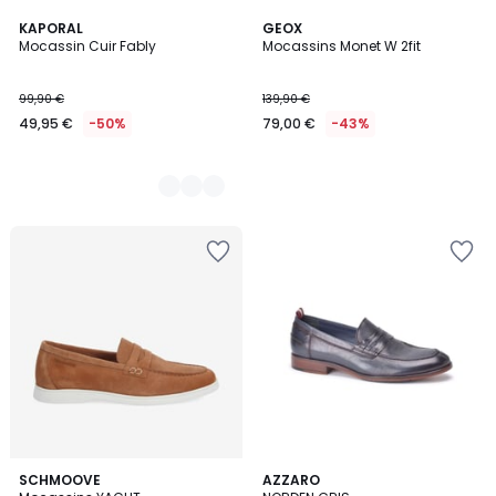
3
KAPORAL
GEOX
Mocassin Cuir Fably
Mocassins Monet W 2fit
Couleurs
99,90 €
139,90 €
49,95 €
-50%
79,00 €
-43%
4,3
SCHMOOVE
2
AZZARO