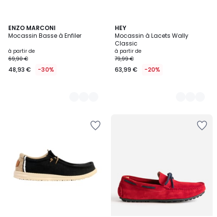
5
ENZO MARCONI
4
HEY
Mocassin Basse à Enfiler
Mocassin à Lacets Wally
Couleurs
Couleurs
Classic
à partir de
à partir de
69,90 €
79,99 €
48,93 €
-30%
63,99 €
-20%