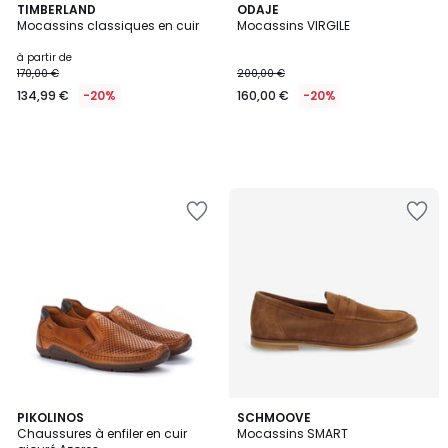
TIMBERLAND
ODAJE
Mocassins classiques en cuir
Mocassins VIRGILE
à partir de
170,00 €
200,00 €
134,99 €
-20%
160,00 €
-20%
4,4
2
PIKOLINOS
SCHMOOVE
/ 5
Chaussures à enfiler en cuir
Mocassins SMART
Couleurs