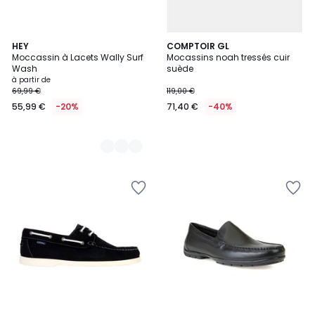
2
HEY
COMPTOIR GL
Moccassin à Lacets Wally Surf
Mocassins noah tressés cuir
Couleurs
Wash
suède
à partir de
69,99 €
119,00 €
55,99 €
-20%
71,40 €
-40%