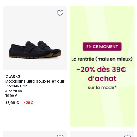
CLARKS
Mocassins ultra souples en cuir
Corsley Bar
à partir de
119,99 €
88,66 €
-26%