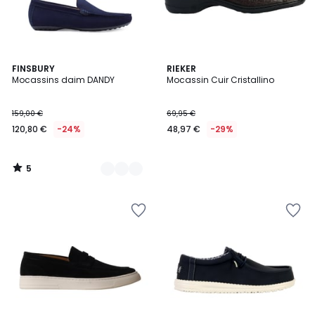
5
4
FINSBURY
RIEKER
/
Mocassins daim DANDY
Mocassin Cuir Cristallino
Couleurs
5
159,00 €
69,95 €
120,80 €
-24%
48,97 €
-29%
5
/
5