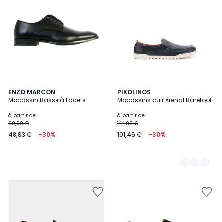
ENZO MARCONI
4
PIKOLINOS
Mocassin Basse à Lacets
Mocassins cuir Arenal Barefoot
Couleurs
à partir de
à partir de
69,90 €
144,95 €
48,93 €
-30%
101,46 €
-30%