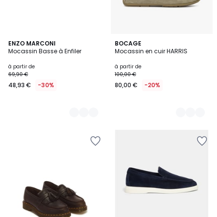
7
ENZO MARCONI
3
BOCAGE
Mocassin Basse à Enfiler
Mocassin en cuir HARRIS
Couleurs
Couleurs
à partir de
à partir de
69,90 €
100,00 €
48,93 €
-30%
80,00 €
-20%