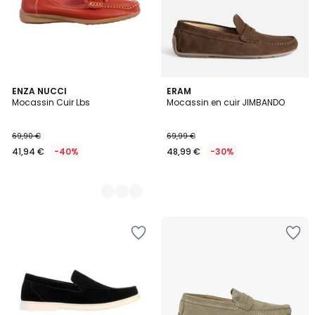
3
ENZA NUCCI
ERAM
Mocassin Cuir Lbs
Mocassin en cuir JIMBANDO
Couleurs
69,90 €
69,99 €
41,94 €
-40%
48,99 €
-30%