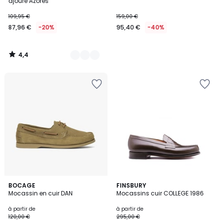
ajouré Azores
109,95 €
159,00 €
87,96 €
-20%
95,40 €
-40%
4,4
/
5
3
BOCAGE
3
FINSBURY
Mocassin en cuir DAN
Mocassins cuir COLLEGE 1986
Couleurs
Couleurs
à partir de
à partir de
120,00 €
295,00 €