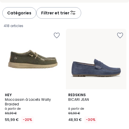
-
-
défiler
défiler
à
à
Catégories
Filtrer et trier
gauche
droite
418 articles
2
HEY
5
REDSKINS
Moccassin à Lacets Wally
BICARI JEAN
Couleurs
Couleurs
Braided
Prix
à partir de
à partir de
69,99 €
69,90 €
à
55,99 €
-20%
48,93 €
-30%
partir
de