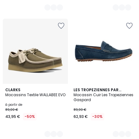
55,99
€
au
lieu
de
69,99
€
20%
de
réduction
appliquée.
2
CLARKS
6
LES TROPEZIENNES PAR
Mocassins Textile WALLABEE EVO
M.BELARBI
Mocassin Cuir Les Tropeziennes
Couleurs
Couleurs
Gaspard
à partir de
89,00 €
89,90 €
43,95 €
-50%
62,93 €
-30%