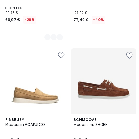
à partir de
99,95 €
129,00 €
69,97 €
-29%
77,40 €
-40%
4
FINSBURY
SCHMOOVE
Mocassin ACAPULCO
Mocassins SHORE
Couleurs