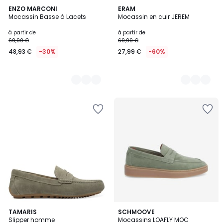
3
ENZO MARCONI
3
ERAM
Mocassin Basse à Lacets
Mocassin en cuir JEREM
Couleurs
Couleurs
à partir de
à partir de
69,90 €
69,99 €
48,93 €
-30%
27,99 €
-60%
5
TAMARIS
SCHMOOVE
Slipper homme
Mocassins LOAFLY MOC
Couleurs