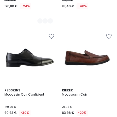
159,00 €
139,00 €
120,80 €
-24%
83,40 €
-40%
REDSKINS
RIEKER
Mocassin Cuir Confident
Moccassin Cuir
129,90 €
79,95 €
90,93 €
-30%
63,96 €
-20%