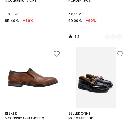
/ 5
Mocassins YACHT
NORDEN GRIS
Couleurs
159,00 €
150,00 €
95,40 €
-40%
60,00 €
-60%
4,3
/
5
RIEKER
2
BELLEDONNE
Mocassin Cuir Clarino
Mocassin cuir
Couleurs