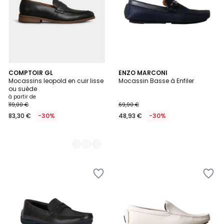
3
COMPTOIR GL
ENZO MARCONI
Mocassins leopold en cuir lisse
Mocassin Basse à Enfiler
Couleurs
ou suède
à partir de
119,00 €
69,90 €
83,30 €
-30%
48,93 €
-30%