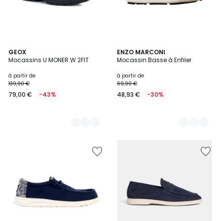
2
GEOX
3
ENZO MARCONI
Mocassins U MONER W 2FIT
Mocassin Basse à Enfiler
Couleurs
Couleurs
à partir de
à partir de
139,90 €
69,90 €
79,00 €
-43%
48,93 €
-30%