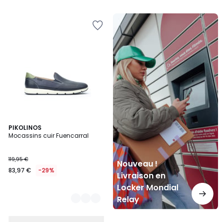
Nouveau
!
Livraison
en
Locker
Mondial
Relay
2
PIKOLINOS
Mocassins cuir Fuencarral
Couleurs
119,95 €
Nouveau !
83,97 €
-29%
Livraison en
Locker Mondial
Relay