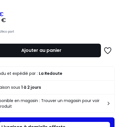
 €
 €
z
d'éco part
mme
Ajouter au panier
Ajouter
à
une
liste
du et expédié par :
La Redoute
raison sous
1 à 2 jours
ponible en magasin : Trouver un magasin pour voir
produit