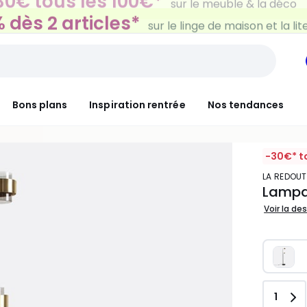
 dès 2 articles*
sur le linge de maison et la lit
Bons plans
Inspiration rentrée
Nos tendances
-30€* t
LA REDOUT
Lampad
Voir la de
Quant
1