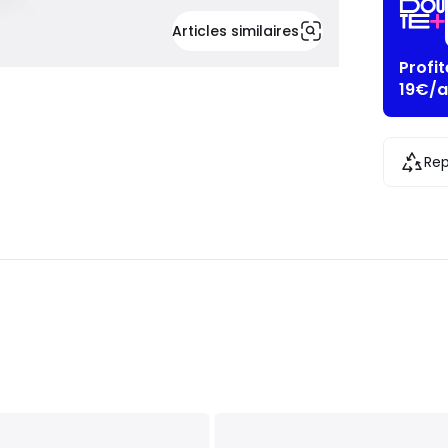
Articles similaires
Profi
19€/a
Rep