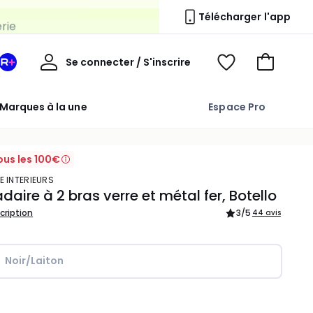
erie
Télécharger l'app
Mon
Se connecter / S'inscrire
Mon
Voir
Voir
compte
espace
mes
mon
La
favoris
panier
Marques à la une
Espace Pro
Redoute
+
ous les 100€
E INTERIEURS
aire à 2 bras verre et métal fer, Botello
scription
3
/5
44 avis
Noir/Laiton
ité