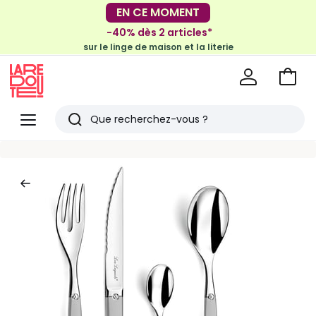
EN CE MOMENT
-30€ tous les 100€*
sur le meuble & la déco
-40% dès 2 articles*
sur le linge de maison et la literie
Voir
mon
La
panie
Redoute
Menu
Rechercher
Derniers
articles
vus