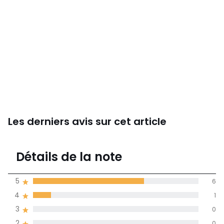
Les derniers avis sur cet article
4
Détails de la note
(9)
moyenne des avis
5
6
dans toutes les
4
1
langues
3
0
Informations,
2
0