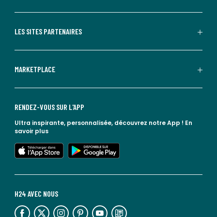
LES SITES PARTENAIRES
MARKETPLACE
RENDEZ-VOUS SUR L'APP
Ultra inspirante, personnalisée, découvrez notre App !
En
savoir plus
lien vers l'app store
lien vers google play
H24 AVEC NOUS
lien vers l'espace réseaux sociaux
lien vers l'espace réseaux sociaux
lien vers l'espace réseaux sociaux
lien vers l'espace réseaux sociaux
lien vers l'espace réseaux sociaux
lien vers le blog la redoute