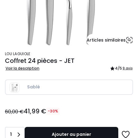
Articles similaires
LOU LAGUIOLE
Coffret 24 pièces - JET
Voir la description
4
/5
9 avis
Sablé
41,99
41,99 €
€
60,00 €
-30%
au
lieu
de
Quantité
1
Ajouter au panier
60,00
Ajoute