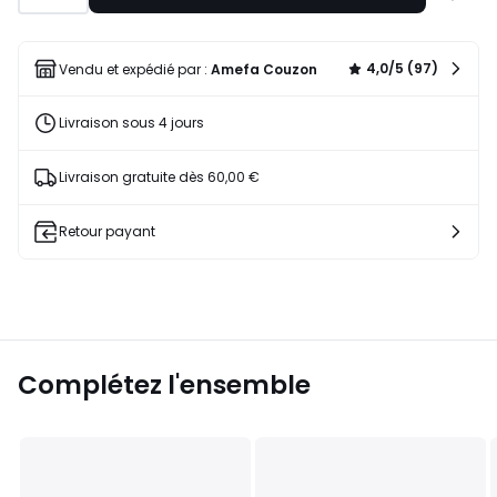
€
à
30%
une
de
liste
4,0/5 (97)
Vendu et expédié par :
Amefa Couzon
réduction
appliquée.
Livraison sous 4 jours
Livraison gratuite dès 60,00 €
Retour payant
Complétez l'ensemble