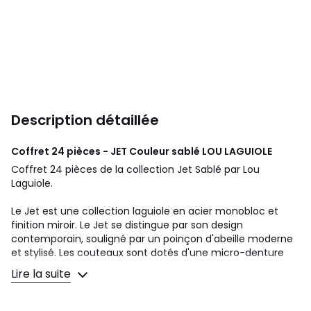
Description détaillée
Coffret 24 pièces - JET Couleur sablé
LOU LAGUIOLE
Coffret 24 pièces de la collection Jet Sablé par Lou
Laguiole.
Le Jet est une collection laguiole en acier monobloc et
finition miroir. Le Jet se distingue par son design
contemporain, souligné par un poinçon d'abeille moderne
et stylisé. Les couteaux sont dotés d'une micro-denture
pour une coupe optimale.
Lire la suite
Lou Laguiole® est une collection unique de couverts et de
couteaux Laguiole. Notre expertise nous a permis de créer