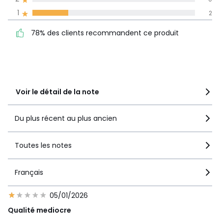
La Redoute s'engage
1
2
78% des clients
5
6
recommandent ce produit
4
1
78% des clients recommandent ce produit
3
0
2
0
1
2
Voir le détail de la note
Du plus récent au plus ancien
Toutes les notes
Français
05/01/2026
Qualité mediocre