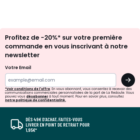
Inscription
Profitez de -20%* sur votre première
newsletter
commande en vous inscrivant à notre
newsletter
Votre Email
OK
*Voir conditions de l'offre
. En vous abonnant, vous consentez à recevoir des
communications commerciales personnalisées de la part de La Redoute. Vous
pouvez vous
désabonner
à tout moment. Pour en savoir plus, consultez
notre politique de confidentialité.
DÈS 49€ D’ACHAT, FAITES-VOUS
LIVRER EN POINT DE RETRAIT POUR
1,95€*