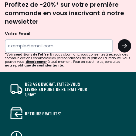
Profitez de -20%* sur votre première
Après l’installation, aérez régulièrement la pièce pendant
newsletter
au moins 4 semaines pour préserver la qualité de l’air
commande en vous inscrivant à notre
intérieur.
newsletter
Couleurs
Blanc
Votre Email
Tailles
Taille Unique
OK
*Voir conditions de l'offre
. En vous abonnant, vous consentez à recevoir des
communications commerciales personnalisées de la part de La Redoute. Vous
pouvez vous
désabonner
à tout moment. Pour en savoir plus, consultez
notre politique de confidentialité.
DÈS 49€ D’ACHAT, FAITES-VOUS
LIVRER EN POINT DE RETRAIT POUR
1,95€*
RETOURS GRATUITS*