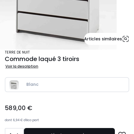
Articles similaires
TERRE DE NUIT
Commode laqué 3 tiroirs
Voir la description
Blanc
589,00
589,00 €
€.
dont
6,94 €
d'éco part