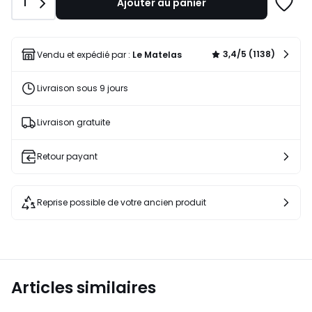
Quantité
1
Ajouter au panier
Ajoute
à
une
liste
3,4/5 (1138)
Vendu et expédié par :
Le Matelas
Livraison sous 9 jours
Livraison gratuite
Retour payant
Reprise possible de votre ancien produit
Articles similaires