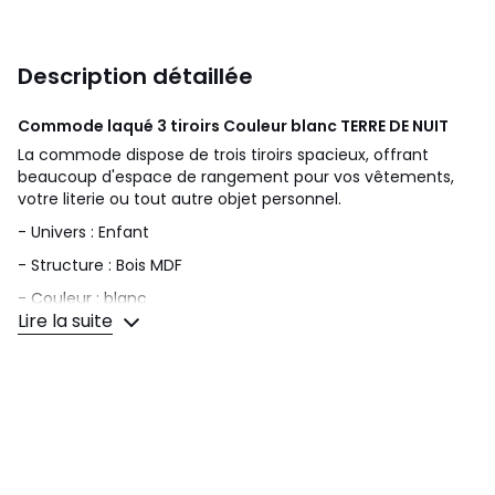
Description détaillée
Commode laqué 3 tiroirs Couleur blanc
TERRE DE NUIT
La commode dispose de trois tiroirs spacieux, offrant
beaucoup d'espace de rangement pour vos vêtements,
votre literie ou tout autre objet personnel.
- Univers : Enfant
- Structure : Bois MDF
- Couleur : blanc
Lire la suite
- Moderne et épuré
- 3 tiroirs de rangement montés les uns au-dessus des
autres
- 1 niche de rangement ouverte
- Livrée en kit avec notice de montage
- Le temps d'assemblage est de 30 minutes environ