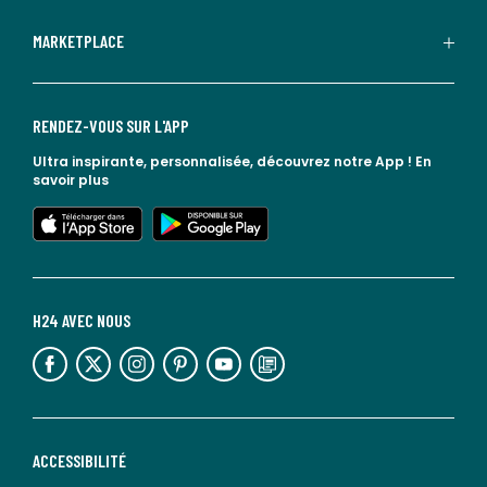
MARKETPLACE
RENDEZ-VOUS SUR L'APP
Ultra inspirante, personnalisée, découvrez notre App !
En
savoir plus
lien vers l'app store
lien vers google play
H24 AVEC NOUS
lien vers l'espace réseaux sociaux
lien vers l'espace réseaux sociaux
lien vers l'espace réseaux sociaux
lien vers l'espace réseaux sociaux
lien vers l'espace réseaux sociaux
lien vers le blog la redoute
ACCESSIBILITÉ
lien vers Sourdline