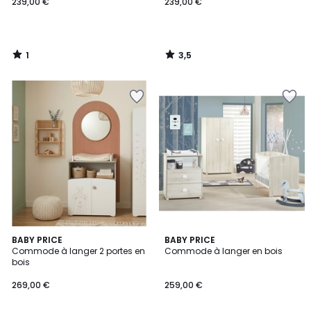
239,00 €
239,00 €
1
3,5
/
/
5
5
5
BABY PRICE
BABY PRICE
/
Commode à langer 2 portes en
Commode à langer en bois
5
bois
269,00 €
259,00 €