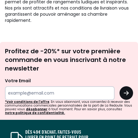
permet de profiter de rangements ludiques et inspirants.
Nos prix sont attractifs et nos conditions de livraison vous
garantissent de pouvoir aménager sa chambre
rapidement.
Inscription
Profitez de -20%* sur votre première
newsletter
commande en vous inscrivant à notre
newsletter
Votre Email
OK
*Voir conditions de l'offre
. En vous abonnant, vous consentez à recevoir des
communications commerciales personnalisées de la part de La Redoute. Vous
pouvez vous
désabonner
à tout moment. Pour en savoir plus, consultez
notre politique de confidentialité.
DÈS 49€ D’ACHAT, FAITES-VOUS
LIVRER EN POINT DE RETRAIT POUR