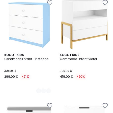
4
KOCOT KIDS
KOCOT KIDS
Commode Enfant - Pistache
Commode Enfant Victor
Couleurs
379,00 €
529,00 €
299,00 €
-21%
419,00 €
-20%