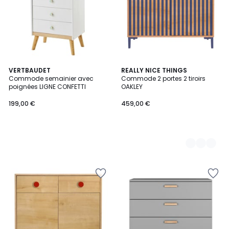
VERTBAUDET
2
REALLY NICE THINGS
Commode semainier avec
Commode 2 portes 2 tiroirs
Couleurs
poignées LIGNE CONFETTI
OAKLEY
199,00 €
459,00 €