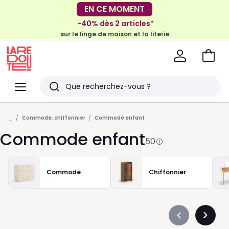
-30€ tous les 100€*
-40% dès 2 articles*
sur le meuble & la déco
sur le linge de maison et la literie
Voir
mon
La
panie
Redoute
Menu
Rechercher
Derniers
...
articles
Commode, chiffonnier
Commode enfant
Commode enfant
vus
50
Commode
Chiffonnier
Précédent
Suivan