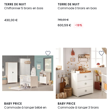
TERRE DE NUIT
TERRE DE NUIT
Chiffonnier 5 tiroirs en bois
Commode 3 tiroirs en bois
430,00 €
749,00 €
600,59 €
-19%
5
4
BABY PRICE
BABY PRICE
/
/
Commode à langer bébé en
Commode à langer 3 tiroirs