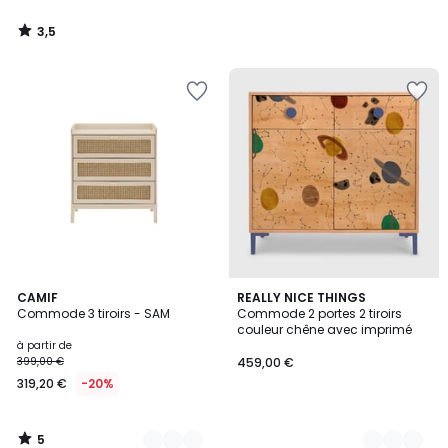
3,5
/
5
5
3
CAMIF
2
REALLY NICE THINGS
/
Commode 3 tiroirs - SAM
Commode 2 portes 2 tiroirs
Couleurs
Couleurs
5
couleur chêne avec imprimé
à partir de
399,00 €
459,00 €
319,20 €
-20%
5
/