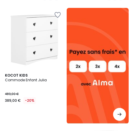
5
Alma
payez
sans
frais
KOCOT KIDS
Commode Enfant Julia
489,00 €
389,00 €
-20%