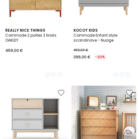
2
REALLY NICE THINGS
2
KOCOT KIDS
Commode 2 portes 2 tiroirs
Commode Enfant style
Couleurs
Couleurs
OAKLEY
scandinave - Nuage
459,00 €
499,00 €
399,00 €
-20%