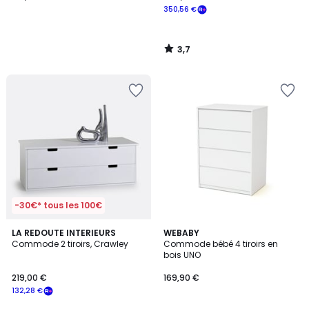
350,56 €
3,7
/
5
-30€* tous les 100€
3,5
LA REDOUTE INTERIEURS
WEBABY
/ 5
Commode 2 tiroirs, Crawley
Commode bébé 4 tiroirs en
bois UNO
219,00 €
169,90 €
132,28 €