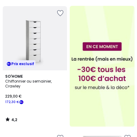
Prix exclusif
4,2
SO'HOME
/ 5
Chiffonnier ou semainier,
Crawley
229,00 €
172,30 €
4,2
/
5