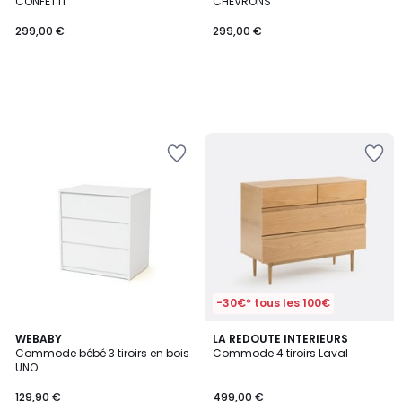
CONFETTI
CHEVRONS
299,00 €
299,00 €
-30€* tous les 100€
3,7
WEBABY
LA REDOUTE INTERIEURS
/ 5
Commode bébé 3 tiroirs en bois
Commode 4 tiroirs Laval
UNO
129,90 €
499,00 €