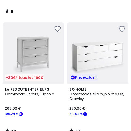
5
/
5
Prix exclusif
-30€* tous les 100€
3,8
2,7
LA REDOUTE INTERIEURS
SO'HOME
/ 5
/ 5
Commode 3 tiroirs, Eugénie
Commode 5 tiroirs, pin massif,
Crawley
269,00 €
279,00 €
189,24 €
210,04 €
3,8
2,7