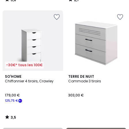
/
/
5
5
-30€* tous les 100€
3,5
SO'HOME
TERRE DE NUIT
/ 5
Chiffonnier 4 tiroirs, Crawley
Commode 3 tiroirs
179,00 €
303,00 €
125,75 €
3,5
/
5