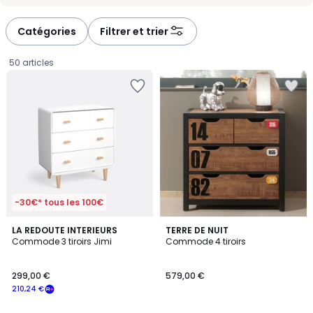
-
-
défiler
défiler
à
à
Catégories
Filtrer et trier
gauche
droite
50 articles
-30€* tous les 100€
3,8
5
2
LA REDOUTE INTERIEURS
TERRE DE NUIT
/ 5
/
Commode 3 tiroirs Jimi
Commode 4 tiroirs
Couleurs
5
299,00
299,00 €
579,00 €
€
210,24 €
souscrivez
à