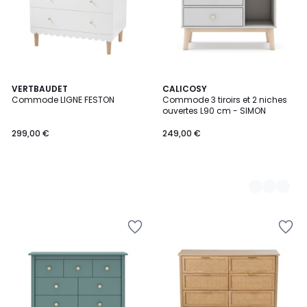
VERTBAUDET
2
CALICOSY
Commode LIGNE FESTON
Commode 3 tiroirs et 2 niches
Couleurs
ouvertes L90 cm - SIMON
299,00 €
249,00 €