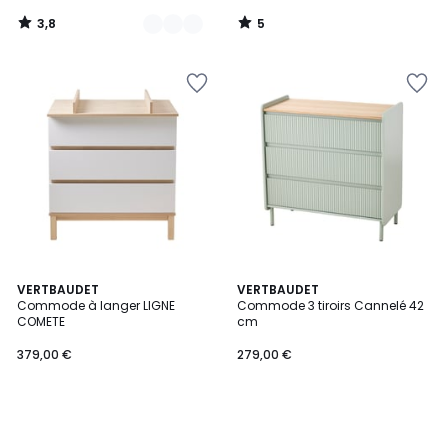
notre
3,8
5
programme
/
/
5
5
pour
payer
à
la
place
210,24
€.
VERTBAUDET
VERTBAUDET
Commode à langer LIGNE
Commode 3 tiroirs Cannelé 42
COMETE
cm
379,00 €
279,00 €