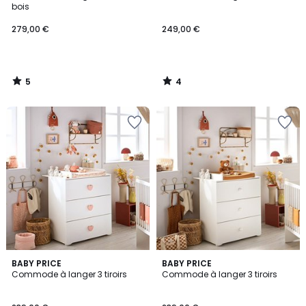
5
5
bois
279,00 €
249,00 €
5
4
/
/
5
5
1
3,5
BABY PRICE
BABY PRICE
/
/ 5
Commode à langer 3 tiroirs
Commode à langer 3 tiroirs
5