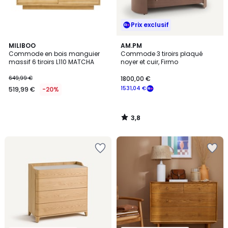
Prix exclusif
3,8
MILIBOO
AM.PM
/ 5
Commode en bois manguier
Commode 3 tiroirs plaqué
massif 6 tiroirs L110 MATCHA
noyer et cuir, Firmo
649,99 €
1800,00 €
1531,04 €
519,99 €
-20%
3,8
/
5