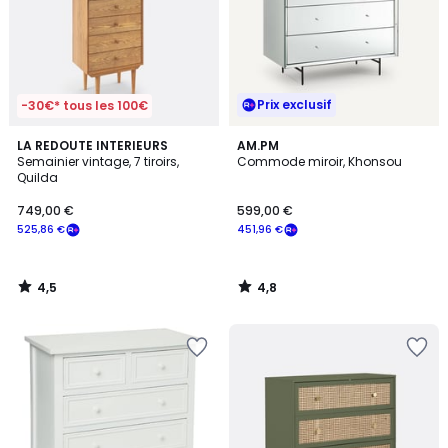
Prix exclusif
-30€* tous les 100€
4,5
4,8
LA REDOUTE INTERIEURS
AM.PM
/ 5
/ 5
Semainier vintage, 7 tiroirs,
Commode miroir, Khonsou
Quilda
749,00 €
599,00 €
525,86 €
451,96 €
4,5
4,8
/
/
5
5