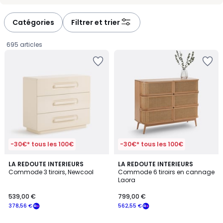
-
-
défiler
défiler
à
à
Catégories
Filtrer et trier
gauche
droite
695 articles
-30€* tous les 100€
-30€* tous les 100€
3,8
4,4
2
LA REDOUTE INTERIEURS
2
LA REDOUTE INTERIEURS
/ 5
/ 5
Commode 3 tiroirs, Newcool
Commode 6 tiroirs en cannage
Couleurs
Couleurs
Laora
539,00
539,00 €
799,00 €
€
378,56 €
562,55 €
souscrivez
à