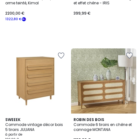
orme teinté, Kimal
et effet chêne - IRIS
2200,00 €
399,99 €
1322,80 €
5
2
SWEEEK
ROBIN DES BOIS
/
Commode vintage décor bois
Commode 6 tiroirs en chêne et
Couleurs
5
5 tiroirs JULIANA
cannage MONTANA
à partir de