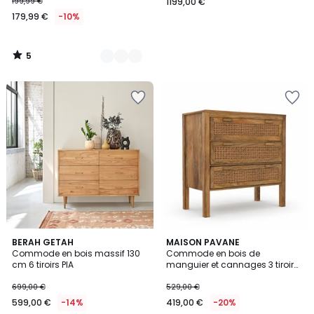
199,99 €
1199,00 €
179,99 €
-10%
5
/
5
BERAH GETAH
MAISON PAVANE
Commode en bois massif 130
Commode en bois de
cm 6 tiroirs PIA
manguier et cannages 3 tiroirs
- TIKI
699,00 €
529,00 €
599,00 €
-14%
419,00 €
-20%