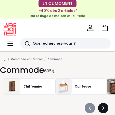
-40% dès 2 articles*
EN CE MOMENT
sur le linge de maison et la literie
-30€ tous les 100€*
sur le meuble & la déco
Voir
mon
La
panie
Redoute
Menu
Rechercher
Derniers
...
articles
Commode, chiffonnier
Commode
Commode
vus
695
Chiffonnier
Coiffeuse
Précédent
Suivan