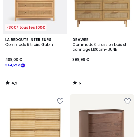
-30€* tous les 100€
4,2
5
LA REDOUTE INTERIEURS
DRAWER
/ 5
/
Commode 5 tiroirs Gabin
Commode 6 tiroirs en bois et
5
cannage L130cm- JUNE
489,00 €
399,99 €
344,52 €
4,2
5
/
/
5
5