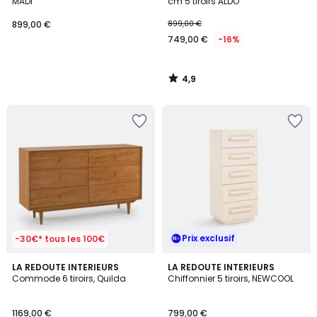
MADI
cm 5 tiroirs ALDO
899,00 €
899,00 €
749,00 €
-16%
4,9
/
5
Prix exclusif
-30€* tous les 100€
4,3
LA REDOUTE INTERIEURS
LA REDOUTE INTERIEURS
/ 5
Commode 6 tiroirs, Quilda
Chiffonnier 5 tiroirs, NEWCOOL
1169,00 €
799,00 €