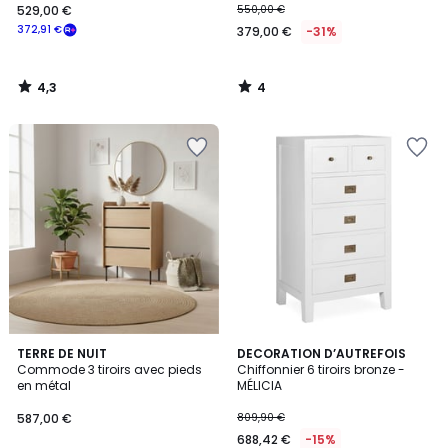
529,00 €
550,00 €
372,91 €
379,00 €
-31%
4,3
4
/
/
5
5
TERRE DE NUIT
DECORATION D’AUTREFOIS
Commode 3 tiroirs avec pieds
Chiffonnier 6 tiroirs bronze -
en métal
MÉLICIA
587,00 €
809,90 €
688,42 €
-15%