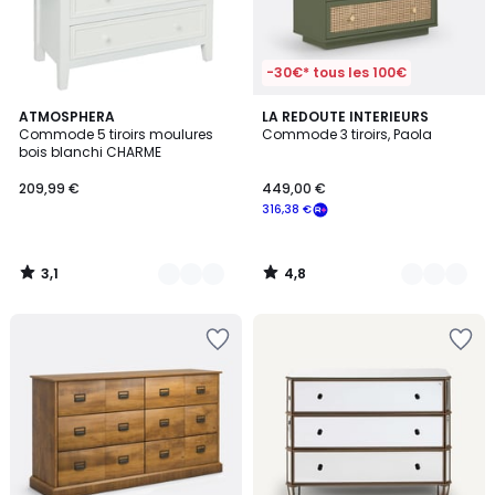
-30€* tous les 100€
3,1
4,8
2
ATMOSPHERA
2
LA REDOUTE INTERIEURS
/
/ 5
Commode 5 tiroirs moulures
Commode 3 tiroirs, Paola
Couleurs
Couleurs
5
bois blanchi CHARME
209,99 €
449,00 €
316,38 €
3,1
4,8
/
/
5
5