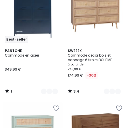
Best-seller
1
3,4
7
PANTONE
2
SWEEEK
/
/ 5
Commode en acier
Commode décor bois et
Couleurs
Couleurs
5
cannage 6 tiroirs BOHÈME
à partir de
349,99 €
249,99 €
174,99 €
-30%
1
3,4
/
/
5
5