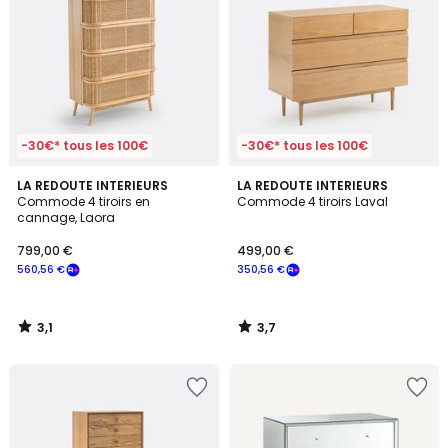
-30€* tous les 100€
-30€* tous les 100€
3,1
3,7
LA REDOUTE INTERIEURS
LA REDOUTE INTERIEURS
/
/ 5
Commode 4 tiroirs en
Commode 4 tiroirs Laval
5
cannage, Laora
799,00 €
499,00 €
560,56 €
350,56 €
3,1
3,7
/
/
5
5