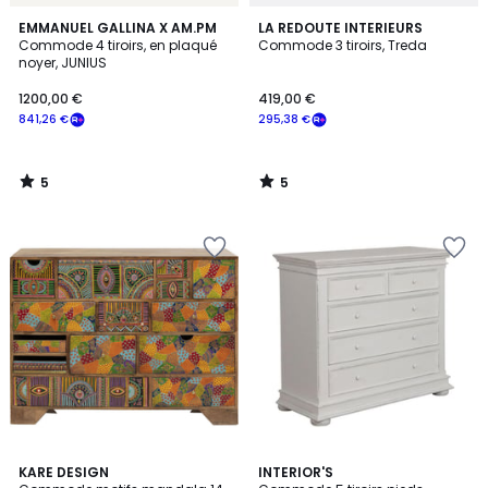
5
5
EMMANUEL GALLINA X AM.PM
LA REDOUTE INTERIEURS
/
/
Commode 4 tiroirs, en plaqué
Commode 3 tiroirs, Treda
5
5
noyer, JUNIUS
1200,00 €
419,00 €
841,26 €
295,38 €
5
5
/
/
5
5
KARE DESIGN
INTERIOR'S