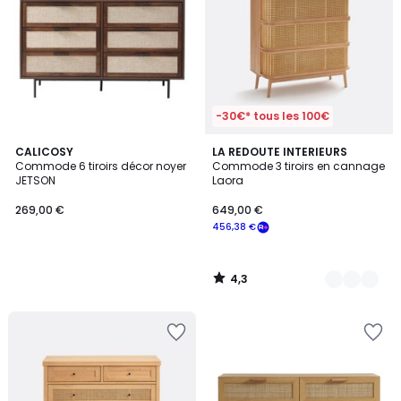
-30€* tous les 100€
4,3
CALICOSY
2
LA REDOUTE INTERIEURS
/ 5
Commode 6 tiroirs décor noyer
Commode 3 tiroirs en cannage
Couleurs
JETSON
Laora
269,00 €
649,00 €
456,38 €
4,3
/
5