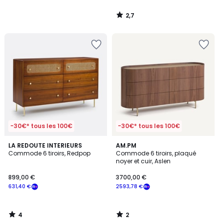
2,7
/
5
-30€* tous les 100€
-30€* tous les 100€
4
2
LA REDOUTE INTERIEURS
AM.PM
/
/
Commode 6 tiroirs, Redpop
Commode 6 tiroirs, plaqué
5
5
noyer et cuir, Aslen
899,00 €
3700,00 €
631,40 €
2593,78 €
4
2
/
/