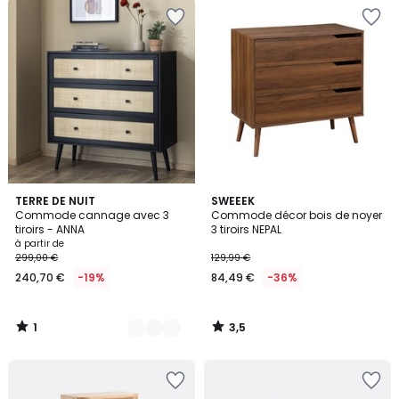
1
3,5
2
TERRE DE NUIT
SWEEEK
/
/ 5
Commode cannage avec 3
Commode décor bois de noyer
Couleurs
5
tiroirs - ANNA
3 tiroirs NEPAL
à partir de
299,00 €
129,99 €
240,70 €
-19%
84,49 €
-36%
1
3,5
/
/
5
5