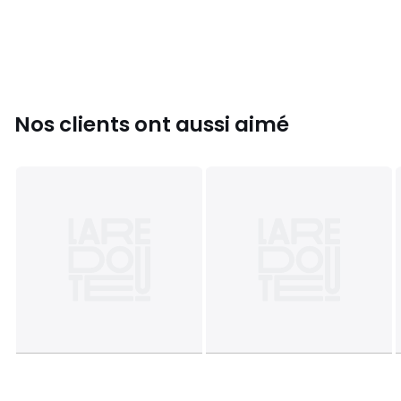
poissons fraîche. Réjouissez vos invités avec la jolie
vaisselle de Villeroy & Boch. Convient naturellement au
lave-vaisselle et au four à micro-ondes.
Détails du produit:
Nos clients ont aussi aimé
groupe de produits: Assiettes creuses
Mesures en cm: Longueur 22,8 x Largeur 22,8 x Hauteur
4,1 cm
Matériel: Porcelaine haut de gamme
Nombre de pièces: 1
Hersteller:
Mail:
Adresse: