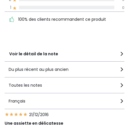
La Redoute s'engage
1
0
100% des clients
5
3
recommandent ce produit
4
0
100% des clients recommandent ce produit
3
0
2
0
1
0
Voir le détail de la note
Du plus récent au plus ancien
Toutes les notes
Français
21/12/2016
Une assiette en délicatesse