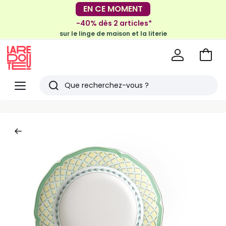
-30€ tous les 100€*
EN CE MOMENT
sur le meuble & la déco
-40% dès 2 articles*
sur le linge de maison et la literie
Voir
mon
La
panie
Redoute
Menu
Rechercher
Derniers
articles
vus