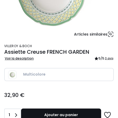
Articles similaires
VILLEROY & BOCH
Assiette Creuse FRENCH GARDEN
Voir la description
5
/5
3 avis
Multicolore
32,90
32,90 €
€.
Quantité
1
Ajouter au panier
Ajoute