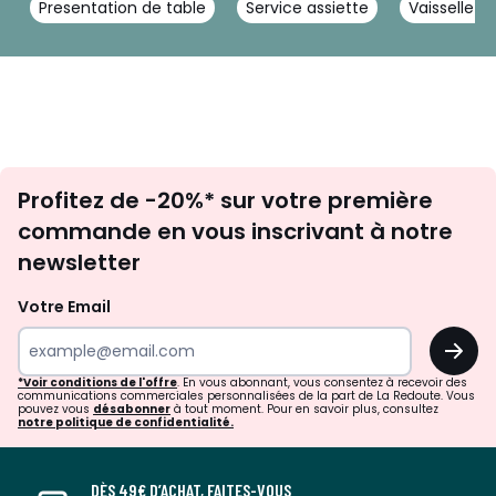
Presentation de table
Service assiette
Vaisselle f
Inscription
Profitez de -20%* sur votre première
newsletter
commande en vous inscrivant à notre
newsletter
Votre Email
OK
*Voir conditions de l'offre
. En vous abonnant, vous consentez à recevoir des
communications commerciales personnalisées de la part de La Redoute. Vous
pouvez vous
désabonner
à tout moment. Pour en savoir plus, consultez
notre politique de confidentialité.
DÈS 49€ D’ACHAT, FAITES-VOUS