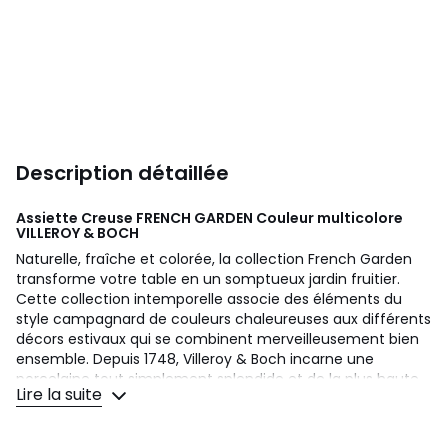
Description détaillée
Assiette Creuse FRENCH GARDEN Couleur multicolore
VILLEROY & BOCH
Naturelle, fraîche et colorée, la collection French Garden
transforme votre table en un somptueux jardin fruitier.
Cette collection intemporelle associe des éléments du
style campagnard de couleurs chaleureuses aux différents
décors estivaux qui se combinent merveilleusement bien
ensemble. Depuis 1748, Villeroy & Boch incarne une
porcelaine tout simplement splendide et de la plus haute
Lire la suite
qualité. Dans cette assiette particulièrement élégante,
servez des délices culinaires allant d’un copieux potage en
passant par un savoureux goulasch jusqu’à une soupe de