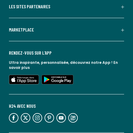
LES SITES PARTENAIRES
MARKETPLACE
RENDEZ-VOUS SUR L'APP
Ultra inspirante, personnalisée, découvrez notre App !
En
savoir plus
lien vers l'app store
lien vers google play
H24 AVEC NOUS
lien vers l'espace réseaux sociaux
lien vers l'espace réseaux sociaux
lien vers l'espace réseaux sociaux
lien vers l'espace réseaux sociaux
lien vers l'espace réseaux sociaux
lien vers le blog la redoute