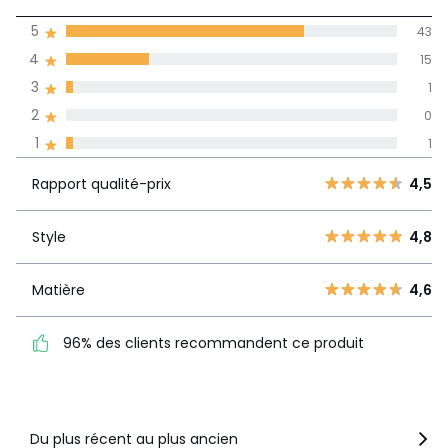
(60)
moyenne des avis
5
43
dans toutes les
4
15
langues
3
1
Informations,
2
0
La Redoute s'engage
1
1
Rapport
5
43
4,5
qualité-prix
4
15
Rapport qualité-prix
4,5
3
1
Style
4,8
2
Style
4,8
0
1
1
Matière
4,6
Matière
4,6
96% des clients
recommandent ce produit
96% des clients recommandent ce produit
Voir le détail de la note
Du plus récent au plus ancien