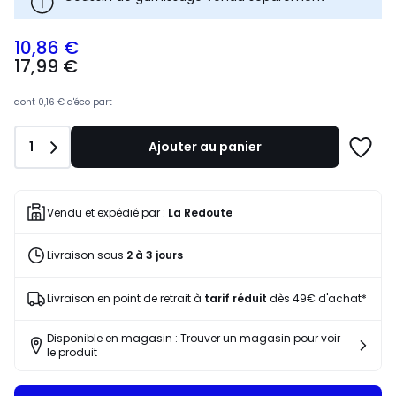
10,86 €
17,99
17,99 €
€
souscrivez
à
dont
0,16 €
d'éco part
notre
programme
Quantité
1
Ajouter au panier
pour
Ajoute
payer
à
à
une
la
liste
Vendu et expédié par :
La Redoute
place
10,86
Livraison sous
2 à 3 jours
€.
Livraison en point de retrait à
tarif réduit
dès 49€ d'achat*
Disponible en magasin : Trouver un magasin pour voir
le produit