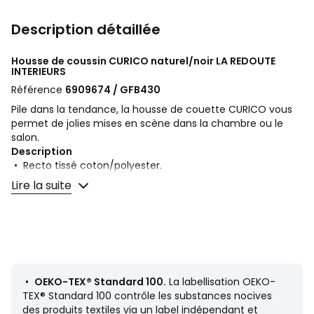
Description détaillée
Housse de coussin CURICO naturel/noir
LA REDOUTE
INTERIEURS
Référence
6909674 / GFB430
Pile dans la tendance, la housse de couette CURICO vous
permet de jolies mises en scène dans la chambre ou le
salon.
Description
• Recto tissé coton/polyester.
• Verso uni 100% coton.
Lire la suite
• Fermeture zippée.
Entretien
• Lavable à 30°
Retrouvez nos coussins de garnissage TERRA sur le site
•
OEKO-TEX® Standard 100.
La labellisation OEKO-
Dimensions
TEX® Standard 100 contrôle les substances nocives
• 45 x 45 cm
des produits textiles via un label indépendant et