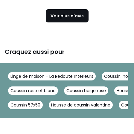
Voir plus d'avis
Craquez aussi pour
Linge de maison - La Redoute Interieurs
Coussin, houss
Coussin rose et blanc
Coussin beige rose
Housse 
Coussin 57x50
Housse de coussin valentine
Couss