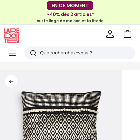
-30€ tous les 100€*
EN CE MOMENT
sur le meuble & la déco
-40% dès 2 articles*
sur le linge de maison et la literie
Voir
mon
La
panie
Redoute
Menu
Rechercher
Derniers
articles
vus