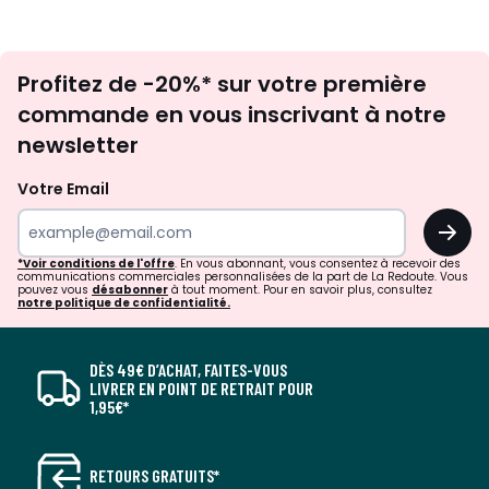
Inscription
Profitez de -20%* sur votre première
newsletter
commande en vous inscrivant à notre
newsletter
Votre Email
OK
*Voir conditions de l'offre
. En vous abonnant, vous consentez à recevoir des
communications commerciales personnalisées de la part de La Redoute. Vous
pouvez vous
désabonner
à tout moment. Pour en savoir plus, consultez
notre politique de confidentialité.
DÈS 49€ D’ACHAT, FAITES-VOUS
LIVRER EN POINT DE RETRAIT POUR
1,95€*
RETOURS GRATUITS*