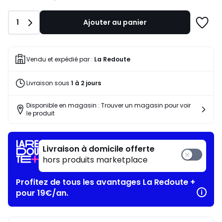
notre
programme
Quantité
1
Ajouter au panier
pour
Ajoute
payer
à
à
une
la
liste
Vendu et expédié par :
La Redoute
place
24,56
Livraison sous
1 à 2 jours
€.
Disponible en magasin : Trouver un magasin pour voir
le produit
Livraison à domicile offerte
hors produits marketplace
Profitez de tous les avantages La Redoute +
pour 19€/an.