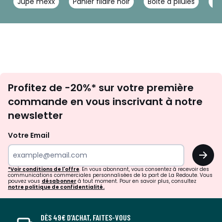
Jupe mexx
Panier filaire noir
Boite à pilules
Bo
Inscription
Profitez de -20%* sur votre première
newsletter
commande en vous inscrivant à notre
newsletter
Votre Email
OK
*Voir conditions de l'offre
. En vous abonnant, vous consentez à recevoir des
communications commerciales personnalisées de la part de La Redoute. Vous
pouvez vous
désabonner
à tout moment. Pour en savoir plus, consultez
notre politique de confidentialité.
DÈS 49€ D’ACHAT, FAITES-VOUS