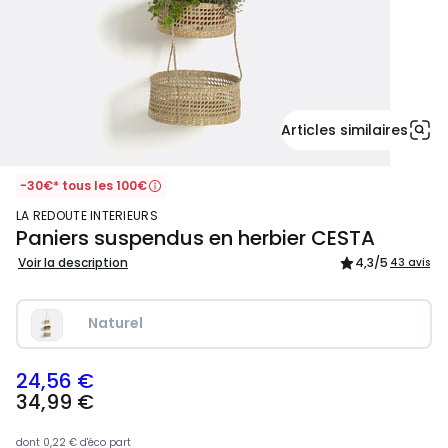
Articles similaires
-30€* tous les 100€
LA REDOUTE INTERIEURS
Paniers suspendus en herbier CESTA
Voir la description
4,3
/5
43 avis
Naturel
24,56 €
34,99
34,99 €
€
souscrivez
à
dont
0,22 €
d'éco part