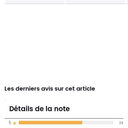
Les derniers avis sur cet article
4,3
Détails de la note
(43)
moyenne des avis
5
29
dans toutes les