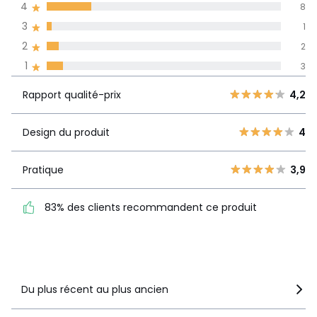
4
8
langues
3
1
Informations,
2
2
La Redoute s'engage
1
3
Rapport
5
29
4,2
qualité-prix
4
8
Rapport qualité-prix
4,2
3
1
Design du
4
2
Design du produit
4
2
produit
1
3
Pratique
3,9
Pratique
3,9
83% des clients
83% des clients recommandent ce produit
recommandent ce produit
Voir le détail de la note
Du plus récent au plus ancien