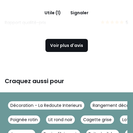
Utile (1)
Signaler
Rapport qualité-prix
5
Voir plus d'avis
Craquez aussi pour
Décoration - La Redoute Interieurs
Rangement déco - L
Poignée rotin
Lit rond noir
Cagette grise
Lot c