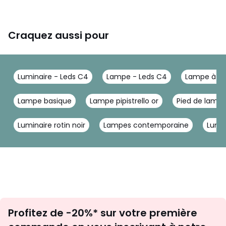
Craquez aussi pour
Luminaire - Leds C4
Lampe - Leds C4
Lampe à po
Lampe basique
Lampe pipistrello or
Pied de lampe 
Luminaire rotin noir
Lampes contemporaine
Lumin
Inscription
Profitez de -20%* sur votre première
newsletter