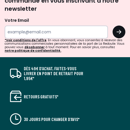
commande en vous inscrivant à notre
newsletter
Votre Email
OK
*Voir conditions de l'offre
. En vous abonnant, vous consentez à recevoir des
communications commerciales personnalisées de la part de La Redoute. Vous
pouvez vous
désabonner
à tout moment. Pour en savoir plus, consultez
notre politique de confidentialité.
DÈS 49€ D’ACHAT, FAITES-VOUS
LIVRER EN POINT DE RETRAIT POUR
1,95€*
RETOURS GRATUITS*
30 JOURS POUR CHANGER D'AVIS*