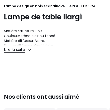
Lampe design en bois scandinave, ILARGI - LEDS C4
Lampe de table Ilargi
Matière structure: Bois.
Couleurs: Frêne clair ou foncé
Matière diffuseur: Verre.
Finition diffuseur: Opal triplex.
Lire la suite
Garantie: 2 Ans.
Largeur ou diamètre du produit (mm): Ø240
Hauteur du produit (mm): 255
Classe II. IP: IP20.
Équipement compris: Oui, électronique.
Puissance totale: 10.5 W.
Facteur de puissance: 0.40.
Équipement réglable compris: Variateur d'intensité tactile.
Nos clients ont aussi aimé
Avertissement : Conformément aux exigences de la loi