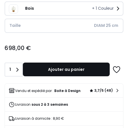
Bois
+
1
Couleur
Taille
DIAM 25 cm
698,00
698,00 €
€.
Quantité
1
Ajouter au panier
Ajoute
à
une
liste
3,7/5 (48)
Vendu et expédié par :
Boite à Design
Livraison
sous 2 à 3 semaines
Livraison à domicile : 8,90 €