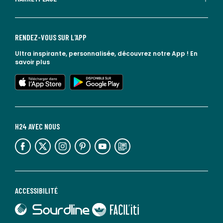
RENDEZ-VOUS SUR L'APP
Ultra inspirante, personnalisée, découvrez notre App !
En
savoir plus
lien vers l'app store
lien vers google play
H24 AVEC NOUS
lien vers l'espace réseaux sociaux
lien vers l'espace réseaux sociaux
lien vers l'espace réseaux sociaux
lien vers l'espace réseaux sociaux
lien vers l'espace réseaux sociaux
lien vers le blog la redoute
ACCESSIBILITÉ
lien vers Sourdline
lien vers Faciliti