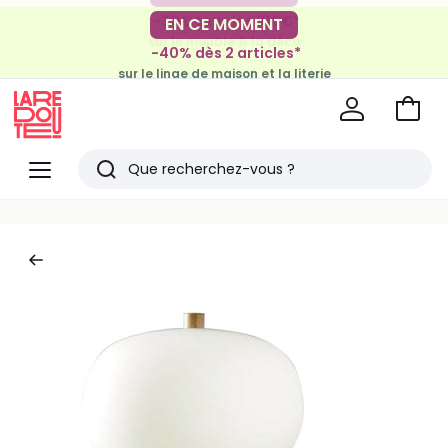
-30€ tous les 100€*
EN CE MOMENT
sur le meuble & la déco
-40% dès 2 articles*
sur le linge de maison et la literie
Voir
mon
La
panie
Redoute
Menu
Rechercher
Derniers
articles
vus