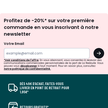
Inscription
Profitez de -20%* sur votre première
newsletter
commande en vous inscrivant à notre
newsletter
Votre Email
OK
*Voir conditions de l'offre
. En vous abonnant, vous consentez à recevoir des
communications commerciales personnalisées de la part de La Redoute. Vous
pouvez vous
désabonner
à tout moment. Pour en savoir plus, consultez
notre politique de confidentialité.
DÈS 49€ D’ACHAT, FAITES-VOUS
LIVRER EN POINT DE RETRAIT POUR
1,95€*
RETOURS GRATUITS*