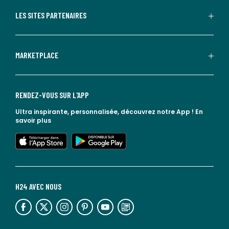
LES SITES PARTENAIRES
MARKETPLACE
RENDEZ-VOUS SUR L'APP
Ultra inspirante, personnalisée, découvrez notre App !
En
savoir plus
lien vers l'app store
lien vers google play
H24 AVEC NOUS
lien vers l'espace réseaux sociaux
lien vers l'espace réseaux sociaux
lien vers l'espace réseaux sociaux
lien vers l'espace réseaux sociaux
lien vers l'espace réseaux sociaux
lien vers le blog la redoute