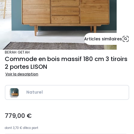
Articles similaires
BERAH GETAH
Commode en bois massif 180 cm 3 tiroirs
2 portes LISON
Voir la description
Naturel
779,00
779,00 €
€.
dont
3,70 €
d'éco part