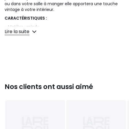
ou dans votre salle à manger elle apportera une touche
vintage à votre intérieur.
CARACTÉRISTIQUES :
- Matière : mindy
Lire la suite
- Hauteur : 80 cm
- Longueur : 180 cm
- Largeur : 45 cm
- Hauteur tiroirs gauche : 24.5 cm
- Hauteur pieds : 25 cm
- Hauteur tiroirs milieu : 15 cm
Nos clients ont aussi aimé
- Longueur tiroirs milieu : 57.5 cm
- Hauteur placard droite : 56.5 cm
- Longueur placard droite : 51 cm
- Poids : 50 kg
- Garantie : 5 ans