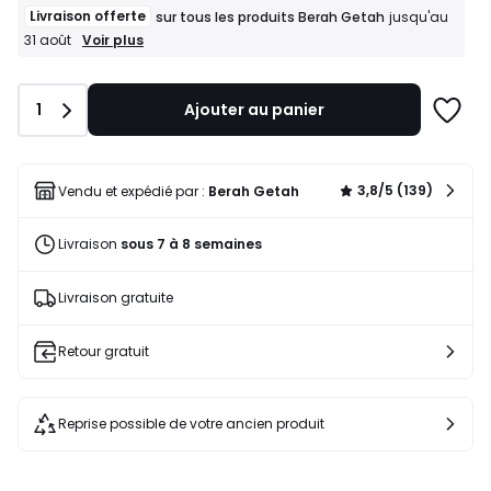
Livraison offerte
sur tous les produits Berah Getah
jusqu'au
Livraison
Voir plus
31 août
offerte
sur
tous
Quantité
1
Ajouter au panier
les
Ajoute
produits
à
Berah
une
Getah
liste
jusqu'au
3,8/5 (139)
Vendu et expédié par :
Berah Getah
31
août
Livraison
sous 7 à 8 semaines
Livraison gratuite
Retour gratuit
Reprise possible de votre ancien produit