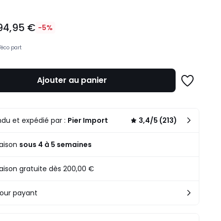
94,95 €
-5%
'éco part
Ajouter au panier
Ajouter
à
une
n
liste
.
du et expédié par :
Pier Import
3,4/5 (213)
raison
sous 4 à 5 semaines
raison gratuite dès 200,00 €
our payant