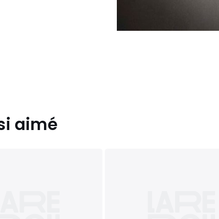
si aimé