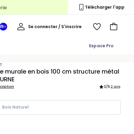
Télécharger l'app
Mon
Se connecter / S'inscrire
Mon
Voir
Voir
compte
espace
mes
mon
La
favoris
panier
Espace Pro
Redoute
+
RT
e murale en bois 100 cm structure métal
URNE
scription
3
/5
2 avis
Bois Naturel
ité