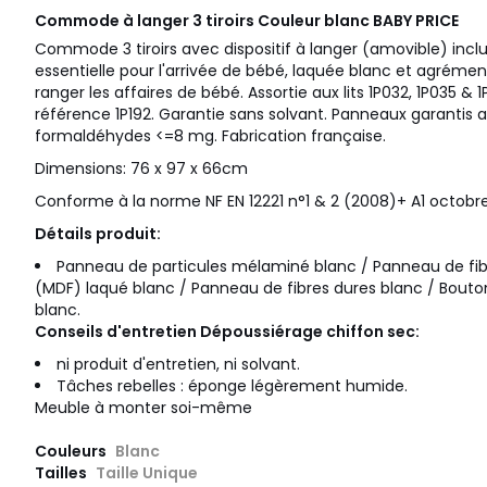
Commode à langer 3 tiroirs Couleur blanc
BABY PRICE
Commode 3 tiroirs avec dispositif à langer (amovible) incl
essentielle pour l'arrivée de bébé, laquée blanc et agréme
ranger les affaires de bébé. Assortie aux lits 1P032, 1P035 & 1
référence 1P192. Garantie sans solvant. Panneaux garantis
formaldéhydes <=8 mg. Fabrication française.
Dimensions: 76 x 97 x 66cm
Conforme à la norme NF EN 12221 n°1 & 2 (2008)+ A1 octobr
Détails produit:
Panneau de particules mélaminé blanc / Panneau de fi
(MDF) laqué blanc / Panneau de fibres dures blanc / Bouto
blanc.
Conseils d'entretien Dépoussiérage chiffon sec:
ni produit d'entretien, ni solvant.
Tâches rebelles : éponge légèrement humide.
Meuble à monter soi-même
Couleurs
Blanc
Tailles
Taille Unique