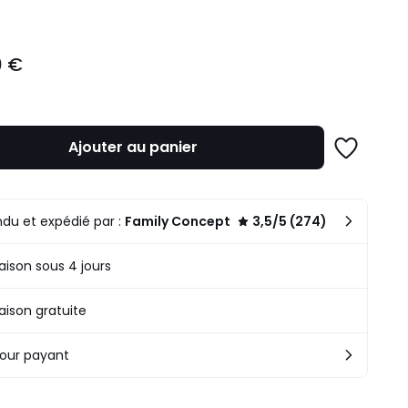
0 €
Ajouter au panier
Ajouter
à
une
liste
du et expédié par :
Family Concept
3,5/5 (274)
raison sous 4 jours
raison gratuite
our payant