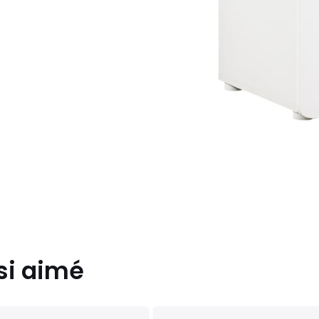
si aimé