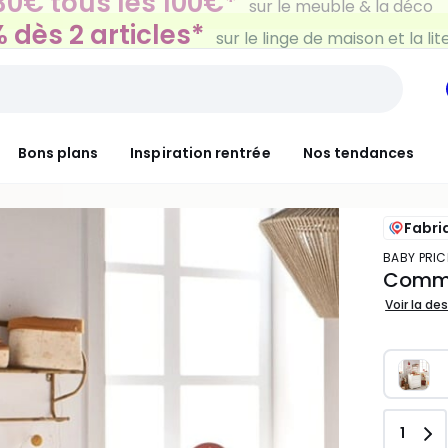
 dès 2 articles*
sur le linge de maison et la lit
Bons plans
Inspiration rentrée
Nos tendances
Fabri
BABY PRIC
Commod
Voir la de
Quant
1