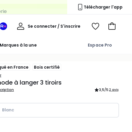
erie
Télécharger l'app
Mon
Se connecter / S'inscrire
Mon
Voir
Voir
compte
espace
mes
mon
La
favoris
panier
Marques à la une
Espace Pro
Redoute
+
qué en France
Bois certifié
E
e à langer 3 tiroirs
scription
3,5
/5
2 avis
Blanc
ité