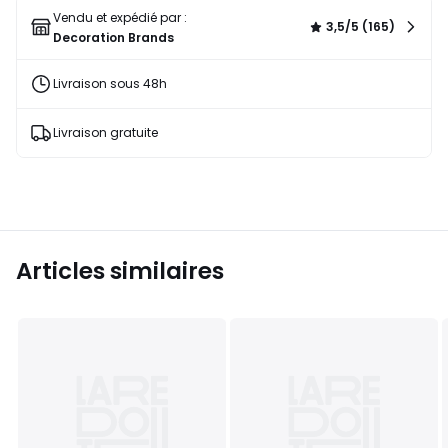
liste
Vendu et expédié par :
3,5/5 (165)
Decoration Brands
Livraison sous 48h
Livraison gratuite
Articles similaires