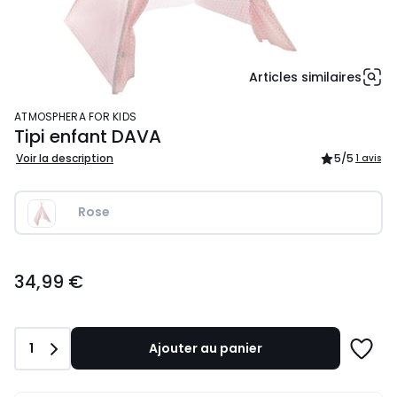
Articles similaires
ATMOSPHERA FOR KIDS
Tipi enfant DAVA
Voir la description
5
/5
1 avis
Rose
34,99
34,99 €
€.
Quantité
1
Ajouter au panier
Ajoute
à
une