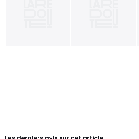
même de renforcer sa confiance en soi. Avec une offre de
meubles tendance et fonctionnels et une large gamme
d'objets déco au juste prix, libérez votre pouvoir déco pour
que votre intérieur prenne toute sa valeur.
Couleurs
Rose
Tailles
Taille Unique
Les derniers avis sur cet article