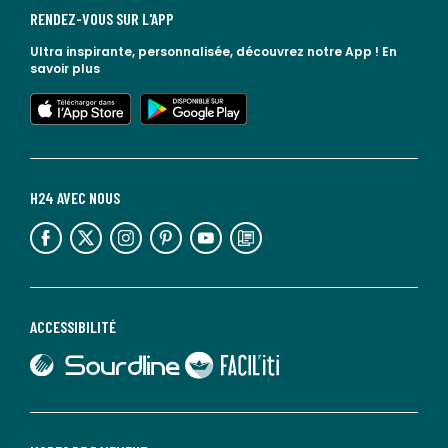
RENDEZ-VOUS SUR L'APP
Ultra inspirante, personnalisée, découvrez notre App !
En
savoir plus
lien vers l'app store
lien vers google play
H24 AVEC NOUS
lien vers l'espace réseaux sociaux
lien vers l'espace réseaux sociaux
lien vers l'espace réseaux sociaux
lien vers l'espace réseaux sociaux
lien vers l'espace réseaux sociaux
lien vers le blog la redoute
ACCESSIBILITÉ
lien vers Sourdline
lien vers Faciliti