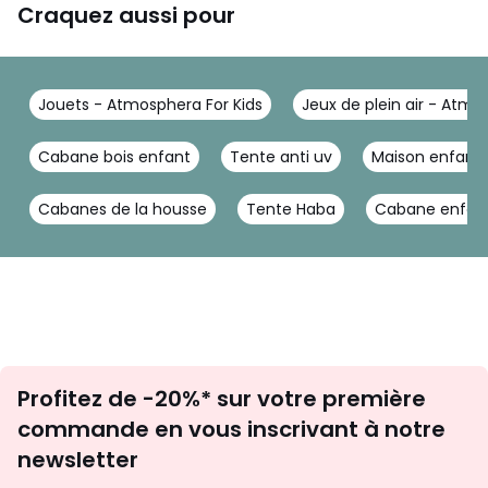
Craquez aussi pour
Jouets - Atmosphera For Kids
Jeux de plein air - Atmo
Cabane bois enfant
Tente anti uv
Maison enfant 
Cabanes de la housse
Tente Haba
Cabane enfan
Inscription
Profitez de -20%* sur votre première
newsletter
commande en vous inscrivant à notre
newsletter