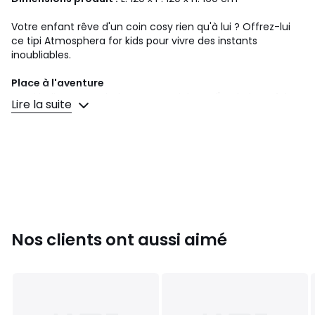
Votre enfant rêve d'un coin cosy rien qu'à lui ? Offrez-lui
ce tipi Atmosphera for kids pour vivre des instants
inoubliables.
Place à l'aventure
Aussi ludique que chaleureux, ce tipi sera l'endroit parfait
Lire la suite
pour lire, faire une sieste ou plus simplement jouer. Sa toile
se ferme pour plus d'intimité. Bien plus qu'une aire de jeux
propice à l'amusement, ce tipi est un objet de décoration.
Ce tipi s'accompagnera joliment d'un tapis Atmosphera
for kids aux motifs graphiques.
Le petit plus déco
Dispersez des coussins dans et devant le tipi pour le plus
grand confort de votre enfant.
Nos clients ont aussi aimé
Contenu : 1 tipi
Chez Atmosphera nous sommes convaincus que la
décoration est bien plus qu’une simple question
d’esthétisme. Nous croyons que c’est une façon de se
sentir bien chez soi, de s’exprimer, de booster son moral et