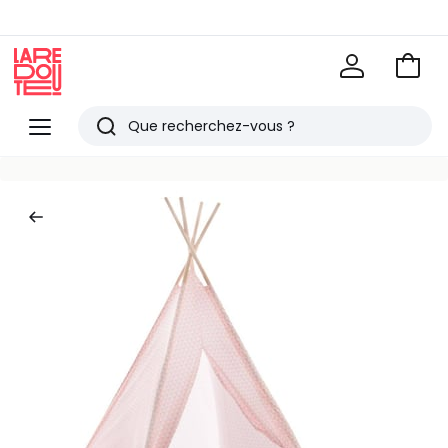
Voir
mon
La
panie
Redoute
Menu
Rechercher
Derniers
articles
vus