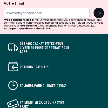
Votre Email
OK
*Voir conditions de l'offre
. En vous abonnant, vous consentez à recevoir des
communications commerciales personnalisées de la part de La Redoute. Vous
pouvez vous
désabonner
à tout moment. Pour en savoir plus, consultez
notre politique de confidentialité.
DÈS 49€ D’ACHAT, FAITES-VOUS
LIVRER EN POINT DE RETRAIT POUR
1,95€*
RETOURS GRATUITS*
30 JOURS POUR CHANGER D'AVIS*
PAIEMENT EN 2X, 3X OU 4X SANS
FRAIS*