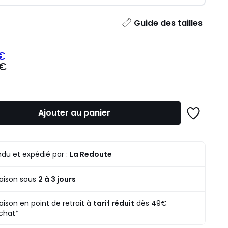
ité
Guide des tailles
 €
 €
z
mme
Ajouter au panier
Ajouter
à
une
liste
du et expédié par :
La Redoute
raison sous
2 à 3 jours
raison en point de retrait à
tarif réduit
dès 49€
chat*