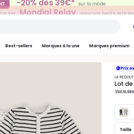
Mondial Relay
 Locker
pour vos petits article
Best-sellers
Marques à la une
Marques premium
Prix e
LA REDOU
Lot de
Voir la de
Taille