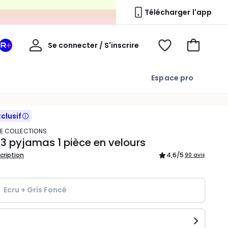
s
Télécharger l'app
Mon
Se connecter / S'inscrire
Mon
Voir
Voir
compte
espace
mes
mon
La
favoris
panier
Espace pro
Redoute
+
xclusif
TE COLLECTIONS
 3 pyjamas 1 pièce en velours
scription
4,6
/5
90 avis
Ecru + Gris Foncé