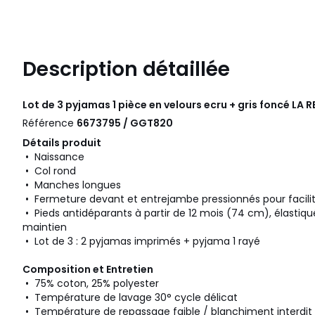
Description détaillée
Lot de 3 pyjamas 1 pièce en velours ecru + gris foncé
LA 
Référence
6673795 / GGT820
Détails produit
• Naissance
• Col rond
• Manches longues
• Fermeture devant et entrejambe pressionnés pour facilite
• Pieds antidéparants à partir de 12 mois (74 cm), élastiqu
maintien
• Lot de 3 : 2 pyjamas imprimés + pyjama 1 rayé
Composition et Entretien
• 75% coton, 25% polyester
• Température de lavage 30° cycle délicat
• Température de repassage faible / blanchiment interdit