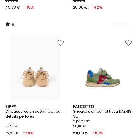
55,00 €
45,00 €
45,73 €
-16%
26,00 €
-42%
5
/
5
ZIPPY
3
FALCOTTO
Chaussures en suédine avec
Sneakers en cuir et tissu NAERIS
Couleurs
détails perforés
VL.
à partir de
25,99 €
90,00 €
15,99 €
-38%
54,00 €
-40%