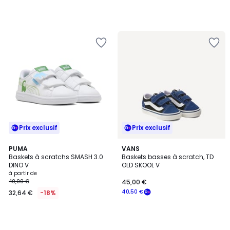
notre
programme
pour
payer
à
la
place
45,00
€.
Prix exclusif
Prix exclusif
PUMA
VANS
Baskets à scratchs SMASH 3.0
Baskets basses à scratch, TD
DINO V
OLD SKOOL V
à partir de
40,00 €
45,00 €
40,50 €
32,64 €
-18%