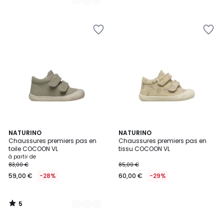
5
6
NATURINO
NATURINO
/
Chaussures premiers pas en
Chaussures premiers pas en
Couleurs
5
toile COCOON VL
tissu COCOON VL
à partir de
83,00 €
85,00 €
59,00 €
-28%
60,00 €
-29%
5
/
5