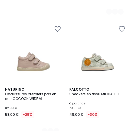
2
NATURINO
FALCOTTO
Chaussures premiers pas en
Sneakers en tissu MICHAEL 3.
Couleurs
cuir COCOON WIDE VL
à partir de
82,00 €
70,00 €
58,00 €
-29%
49,00 €
-30%