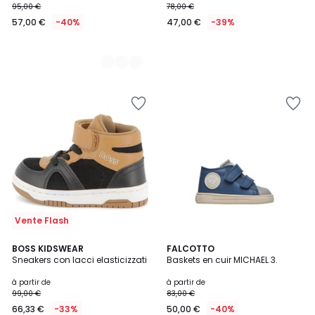
95,00 €
78,00 €
57,00 €
-40%
47,00 €
-39%
Vente Flash
BOSS KIDSWEAR
3
FALCOTTO
Sneakers con lacci elasticizzati
Baskets en cuir MICHAEL 3.
Couleurs
à partir de
à partir de
99,00 €
83,00 €
66,33 €
-33%
50,00 €
-40%