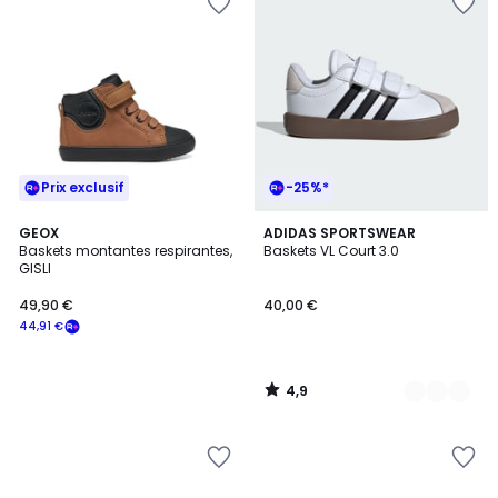
Prix exclusif
-25%*
4,9
GEOX
3
ADIDAS SPORTSWEAR
/ 5
Baskets montantes respirantes,
Baskets VL Court 3.0
Couleurs
GISLI
49,90 €
40,00 €
44,91 €
4,9
/
5