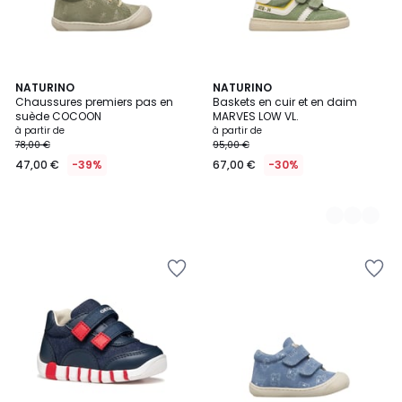
NATURINO
2
NATURINO
Chaussures premiers pas en
Baskets en cuir et en daim
Couleurs
suède COCOON
MARVES LOW VL.
à partir de
à partir de
78,00 €
95,00 €
47,00 €
-39%
67,00 €
-30%