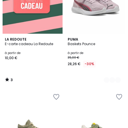
3
LA REDOUTE
2
PUMA
/
E-carte cadeau La Redoute
Baskets Pounce
Couleurs
5
à partir de
à partir de
10,00 €
35,00 €
28,26 €
-30%
3
/
5