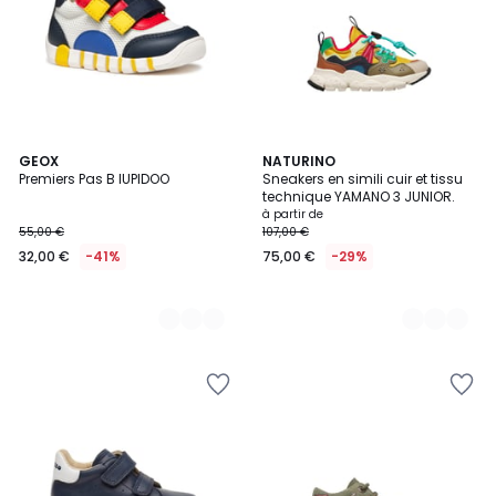
2
GEOX
3
NATURINO
Premiers Pas B IUPIDOO
Sneakers en simili cuir et tissu
Couleurs
Couleurs
technique YAMANO 3 JUNIOR.
à partir de
55,00 €
107,00 €
32,00 €
-41%
75,00 €
-29%