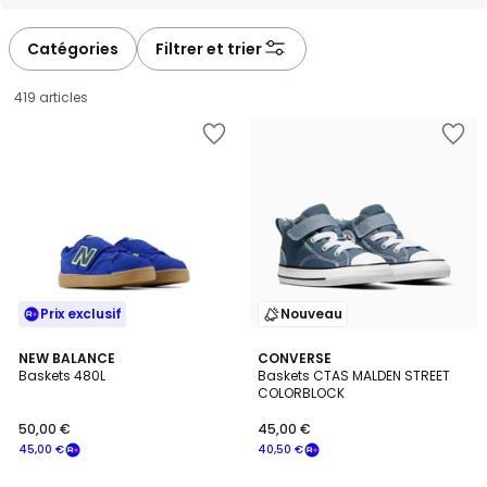
-
-
défiler
défiler
à
à
Catégories
Filtrer et trier
gauche
droite
419 articles
Prix exclusif
Nouveau
NEW BALANCE
CONVERSE
Baskets 480L
Baskets CTAS MALDEN STREET
COLORBLOCK
50,00
50,00 €
45,00 €
€
45,00 €
40,50 €
souscrivez
à