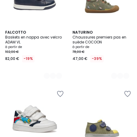
3
FALCOTTO
2
NATURINO
Baskets en nappa avec velcro
Chaussures premiers pas en
Couleurs
Couleurs
ADAM VL
suède COCOON
à partir de
à partir de
102,00 €
78,00 €
82,00 €
-19%
47,00 €
-39%