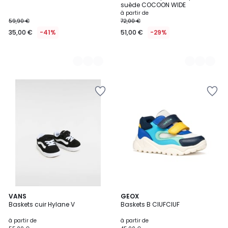
suède COCOON WIDE
à partir de
59,90 €
72,00 €
35,00 €
-41%
51,00 €
-29%
5
VANS
2
GEOX
/
Baskets cuir Hylane V
Baskets B CIUFCIUF
Couleurs
5
à partir de
à partir de