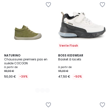
Vente Flash
2
NATURINO
BOSS KIDSWEAR
Chaussures premiers pas en
Basket à lacets
Couleurs
suède COCOON
à partir de
à partir de
83,00 €
95,00 €
50,00 €
-39%
47,50 €
-50%