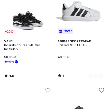
-25%*
-20%*
4,8
5
VANS
7
ADIDAS SPORTSWEAR
/ 5
/
Baskets hautes Sk8-Mid
Baskets STREET TALK
Couleurs
5
Reissue V
50,00 €
40,00 €
40,00 €
4,8
5
/
/
5
5