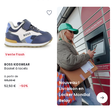
Nouveau
!
Livraison
en
Locker
Mondial
Relay
Vente Flash
BOSS KIDSWEAR
Basket à lacets
à partir de
105,00 €
Nouveau !
52,50 €
-50%
Livraison en
Locker Mondial
Relay