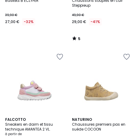
/
Baskets B ECLYPER
Chaussons souples en cuir
5
Steppieup
39,90 €
49,90 €
27,00 €
-32%
29,00 €
-41%
5
/
5
3
FALCOTTO
NATURINO
Sneakers en daim et tissu
Chaussures premiers pas en
Couleurs
technique AMANTEA 2 VL.
suède COCOON
à partir de