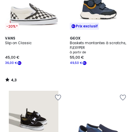
Prix exclusif
-20%*
4,3
VANS
GEOX
/ 5
Slip on Classic
Baskets montantes à scratchs,
FLEXYPER
à partir de
45,00 €
55,00 €
36,00 €
49,50 €
4,3
/
5