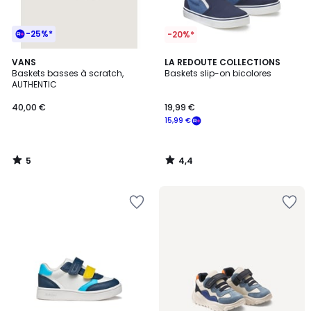
-25%*
-20%*
5
4,4
VANS
LA REDOUTE COLLECTIONS
/
/ 5
Baskets basses à scratch,
Baskets slip-on bicolores
5
AUTHENTIC
40,00 €
19,99 €
15,99 €
5
4,4
/
/
5
5