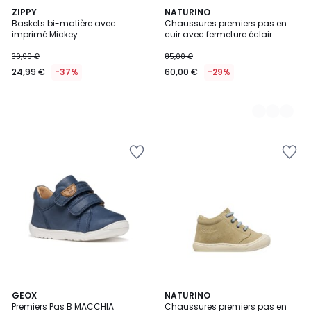
ZIPPY
3
NATURINO
Baskets bi-matière avec
Chaussures premiers pas en
Couleurs
imprimé Mickey
cuir avec fermeture éclair
COCOON ZIP
39,99 €
85,00 €
24,99 €
-37%
60,00 €
-29%
2
GEOX
2
NATURINO
Premiers Pas B MACCHIA
Chaussures premiers pas en
Couleurs
Couleurs