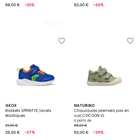
68,00 €
-20%
63,00 €
-30%
GEOX
NATURINO
Baskets SPRINTYE, lacets
Chaussures premiers pas en
élastiques
cuir COCOON VL
à partir de
39,90 €
88,00 €
25,00 €
-37%
53,00 €
-39%