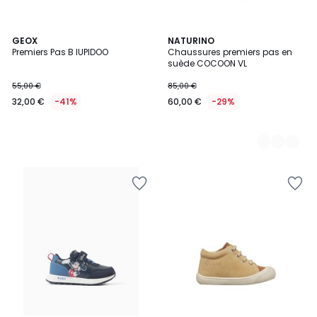
GEOX
2
NATURINO
Premiers Pas B IUPIDOO
Chaussures premiers pas en
Couleurs
suède COCOON VL
55,00 €
85,00 €
32,00 €
-41%
60,00 €
-29%