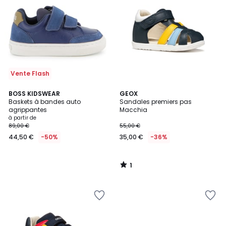
Vente Flash
1
BOSS KIDSWEAR
GEOX
/
Baskets à bandes auto
Sandales premiers pas
5
agrippantes
Macchia
à partir de
89,00 €
55,00 €
44,50 €
-50%
35,00 €
-36%
1
/
5