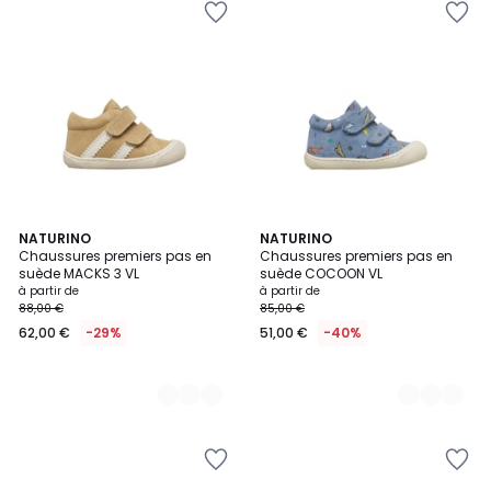
6
NATURINO
2
NATURINO
Chaussures premiers pas en
Chaussures premiers pas en
Couleurs
Couleurs
suède MACKS 3 VL
suède COCOON VL
à partir de
à partir de
88,00 €
85,00 €
62,00 €
-29%
51,00 €
-40%