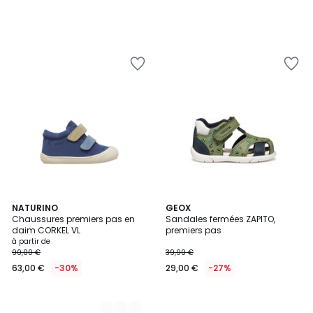
3
NATURINO
GEOX
Chaussures premiers pas en
Sandales fermées ZAPITO,
Couleurs
daim CORKEL VL
premiers pas
à partir de
90,00 €
39,90 €
63,00 €
-30%
29,00 €
-27%