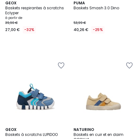
GEOX
PUMA
Baskets respirantes à scratchs
Baskets Smash 3.0 Dino
Eclyper
à partir de
39,90 €
53,99 €
27,00 €
-32%
40,26 €
-25%
2
GEOX
NATURINO
Baskets à scratchs LUPIDOO
Baskets en cuir et en daim
Couleurs