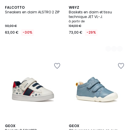
FALCOTTO
2
W6YZ
Sneakers en daim ALSTRO 2 ZIP
Baskets en daim et tissu
Couleurs
technique JET VL-J.
à partir de
90,00 €
104,00 €
63,00 €
-30%
73,00 €
-29%
5
GEOX
GEOX