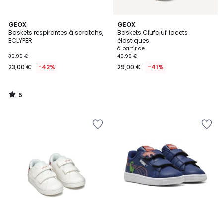
5
GEOX
GEOX
/
Baskets respirantes à scratchs,
Baskets Ciufciuf, lacets
5
ECLYPER
élastiques
à partir de
39,90 €
49,90 €
23,00 €
-42%
29,00 €
-41%
5
/
5