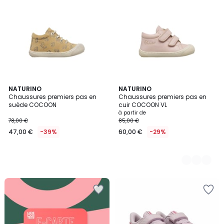
NATURINO
3
NATURINO
Chaussures premiers pas en
Chaussures premiers pas en
Couleurs
suède COCOON
cuir COCOON VL
à partir de
78,00 €
85,00 €
47,00 €
-39%
60,00 €
-29%