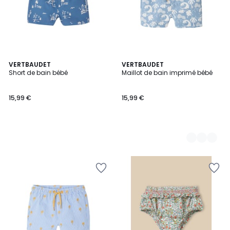
VERTBAUDET
2
VERTBAUDET
Short de bain bébé
Maillot de bain imprimé bébé
Couleurs
15,99 €
15,99 €