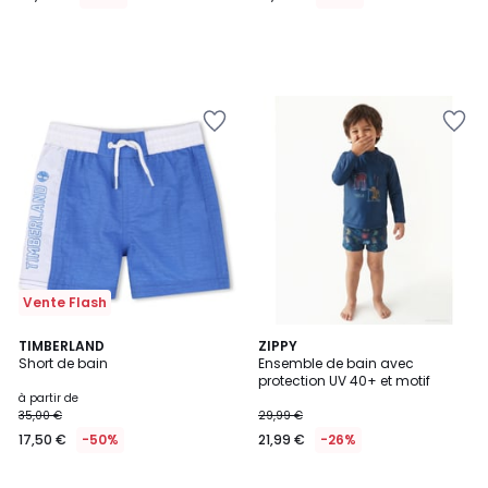
lieu
de
59,00
€
50%
de
réduction
appliquée.
Vente Flash
2
TIMBERLAND
ZIPPY
Short de bain
Ensemble de bain avec
Couleurs
protection UV 40+ et motif
à partir de
35,00 €
29,99 €
17,50 €
-50%
21,99 €
-26%