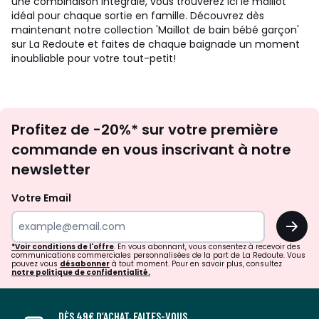
une combinaison intégrale, vous trouverez ici le maillot
idéal pour chaque sortie en famille. Découvrez dès
maintenant notre collection 'Maillot de bain bébé garçon'
sur La Redoute et faites de chaque baignade un moment
inoubliable pour votre tout-petit!
Inscription
Profitez de -20%* sur votre première
newsletter
commande en vous inscrivant à notre
newsletter
Votre Email
OK
*Voir conditions de l'offre
. En vous abonnant, vous consentez à recevoir des
communications commerciales personnalisées de la part de La Redoute. Vous
pouvez vous
désabonner
à tout moment. Pour en savoir plus, consultez
notre politique de confidentialité.
DÈS 49€ D’ACHAT, FAITES-VOUS