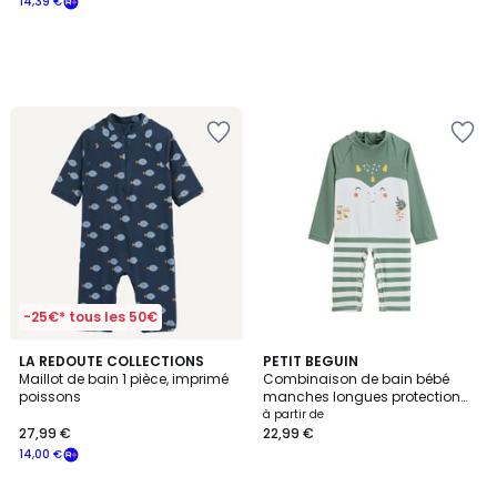
14,39 €
-25€* tous les 50€
LA REDOUTE COLLECTIONS
PETIT BEGUIN
Maillot de bain 1 pièce, imprimé
Combinaison de bain bébé
poissons
manches longues protection
UV Hello Dino
à partir de
27,99 €
22,99 €
14,00 €