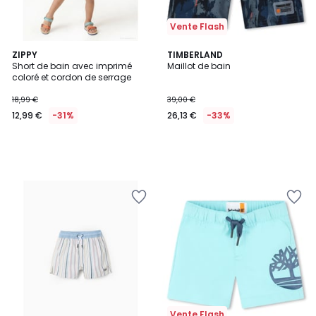
Vente Flash
ZIPPY
TIMBERLAND
Short de bain avec imprimé
Maillot de bain
coloré et cordon de serrage
18,99 €
39,00 €
12,99 €
-31%
26,13 €
-33%
Vente Flash