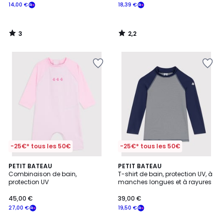
14,00 €
18,39 €
3
2,2
/
/
5
5
-25€* tous les 50€
-25€* tous les 50€
2
PETIT BATEAU
PETIT BATEAU
Combinaison de bain,
T-shirt de bain, protection UV, à
Couleurs
protection UV
manches longues et à rayures
45,00 €
39,00 €
27,00 €
19,50 €