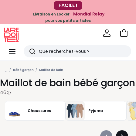
-20% dès 39€*
Mondial Relay
Livraison en Locker
sur la mode
pour vos petits articles
Voir
mon
La
panie
Redoute
Menu
Rechercher
Derniers
...
articles
Bébé garçon
Maillot de bain
Maillot de bain bébé garçon
vus
46
Chaussures
Pyjama