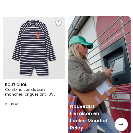
Nouveau
!
Livraison
en
Locker
Mondial
Relay
BOUT'CHOU
Combinaison de bain
manches longues anti-UV
rayée
19,99 €
Nouveau !
Livraison en
Locker Mondial
Relay