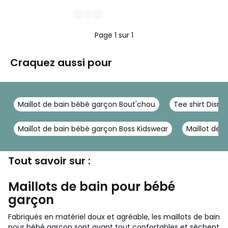
Page 1 sur 1
Craquez aussi pour
Maillot de bain bébé garçon Bout'chou
Tee shirt Disney
Maillot de bain bébé garçon Boss Kidswear
Maillot de 
Tout savoir sur :
Maillots de bain pour bébé
garçon
Fabriqués en matériel doux et agréable, les maillots de bain
pour bébé garçon sont avant tout confortables et sèchent