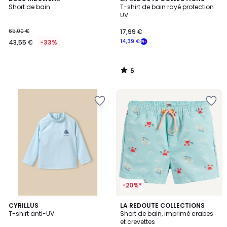
/
Short de bain
T-shirt de bain rayé protection
5
UV
65,00 €
17,99 €
14,39 €
43,55 €
-33%
5
/
5
-20%*
CYRILLUS
LA REDOUTE COLLECTIONS
T-shirt anti-UV
Short de bain, imprimé crabes
et crevettes