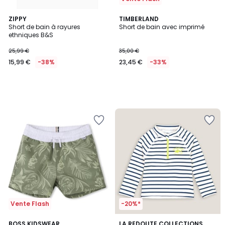
ZIPPY
TIMBERLAND
Short de bain à rayures
Short de bain avec imprimé
ethniques B&S
25,99 €
35,00 €
15,99 €
-38%
23,45 €
-33%
Vente Flash
-20%*
5
BOSS KIDSWEAR
LA REDOUTE COLLECTIONS