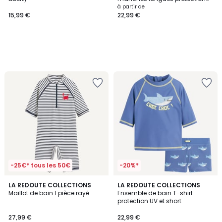
UV Mio
à partir de
15,99 €
22,99 €
-25€* tous les 50€
-20%*
3
2,2
LA REDOUTE COLLECTIONS
LA REDOUTE COLLECTIONS
/
/ 5
Maillot de bain 1 pièce rayé
Ensemble de bain T-shirt
5
protection UV et short
27,99 €
22,99 €