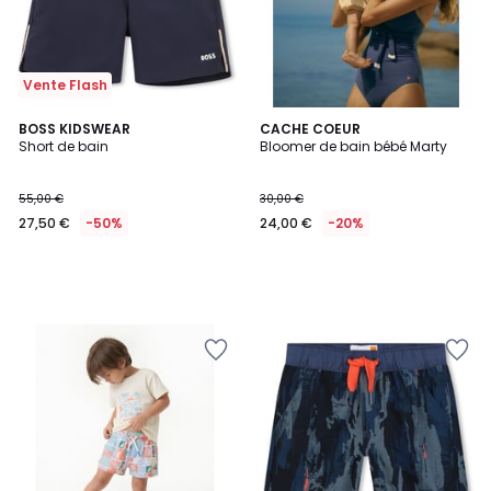
Vente Flash
BOSS KIDSWEAR
CACHE COEUR
Short de bain
Bloomer de bain bébé Marty
55,00 €
30,00 €
27,50 €
-50%
24,00 €
-20%