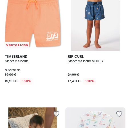
Vente Flash
TIMBERLAND
RIP CURL
Short de bain
Short de bain VOLLEY
à partir de
39,00 €
24,99 €
19,50 €
-50%
17,49 €
-30%