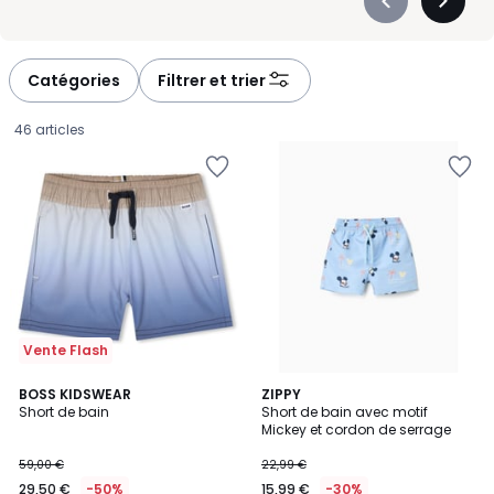
Précédent
Suivan
-
-
défiler
défiler
à
à
Catégories
Filtrer et trier
gauche
droite
46 articles
Vente Flash
BOSS KIDSWEAR
ZIPPY
Short de bain
Short de bain avec motif
Mickey et cordon de serrage
29,50
59,00 €
22,99 €
€
29,50 €
-50%
15,99 €
-30%
au