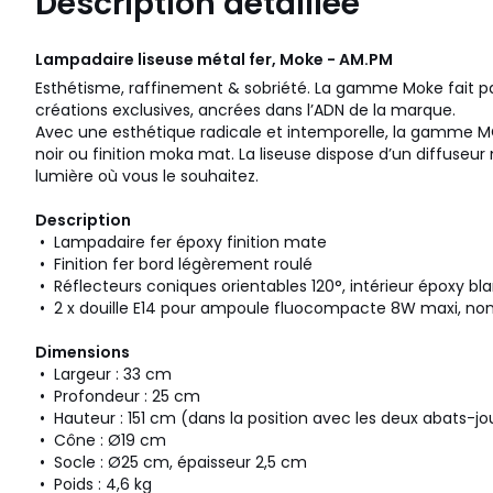
Description détaillée
Lampadaire liseuse métal fer, Moke - AM.PM
Esthétisme, raffinement & sobriété. La gamme Moke fait pa
créations exclusives, ancrées dans l’ADN de la marque.
Avec une esthétique radicale et intemporelle, la gamme M
noir ou finition moka mat. La liseuse dispose d’un diffuseur 
lumière où vous le souhaitez.
Description
• Lampadaire fer époxy finition mate
• Finition fer bord légèrement roulé
• Réflecteurs coniques orientables 120°, intérieur époxy bl
• 2 x douille E14 pour ampoule fluocompacte 8W maxi, non
Dimensions
• Largeur : 33 cm
• Profondeur : 25 cm
• Hauteur : 151 cm (dans la position avec les deux abats-jou
• Cône : Ø19 cm
• Socle : Ø25 cm, épaisseur 2,5 cm
• Poids : 4,6 kg