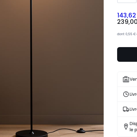
143,62
239,0
dont
0,55 €
Ven
Liv
Liv
Dis
le 