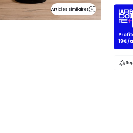
Articles similaires
Profi
19€/a
Rep