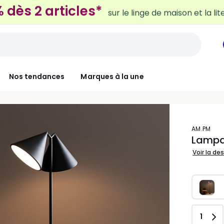
 dès 2 articles*
sur le linge de maison et la lit
Nos tendances
Marques à la une
AM.PM
Lampad
Voir la de
Quant
1