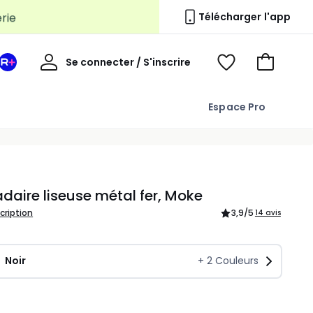
erie
Télécharger l'app
Mon
Se connecter / S'inscrire
Mon
Voir
Voir
compte
espace
mes
mon
La
favoris
panier
Espace Pro
Redoute
+
aire liseuse métal fer, Moke
scription
3,9
/5
14 avis
Noir
+
2
Couleurs
ité