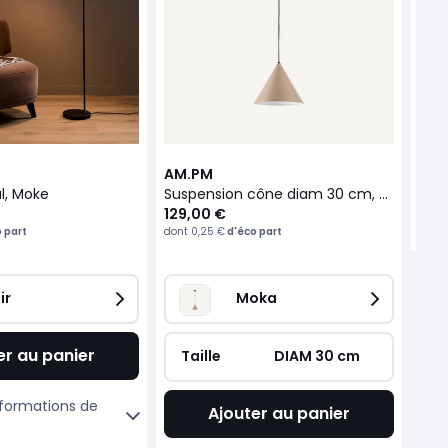
269
dont
AM.PM
l, Moke
Suspension cône diam 30 cm, Moke
129,00 €
 part
dont
0,25 €
d'éco part
ir
Moka
er au panier
Taille
DIAM 30 cm
informations de
Ajouter au panier