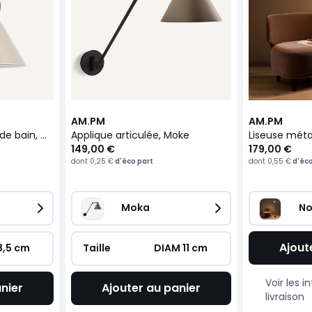
AM.PM
AM.PM
Applique spécial salle de bain, Moke
Applique articulée, Moke
Liseuse méta
149,00 €
179,00 €
dont
0,25 €
d'éco part
dont
0,55 €
d'éco
Moka
No
Ajout
8,5 cm
Taille
DIAM 11 cm
Voir les 
nier
Ajouter au panier
livraison