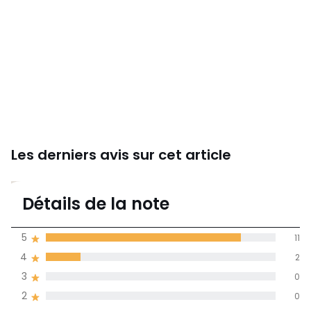
Les derniers avis sur cet article
4,8
Détails de la note
(13)
moyenne des avis
5
11
dans toutes les
4
2
langues
3
0
Informations,
2
0
La Redoute s'engage