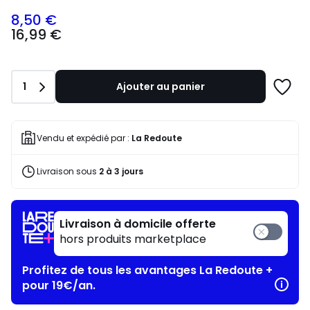
8,50 €
16,99
16,99 €
€
souscrivez
à
notre
Quantité
1
Ajouter au panier
programme
Ajoute
pour
à
payer
une
à
liste
Vendu et expédié par :
La Redoute
la
place
Livraison sous
2 à 3 jours
8,50
€.
Livraison à domicile offerte
hors produits marketplace
Profitez de tous les avantages La Redoute +
pour 19€/an.