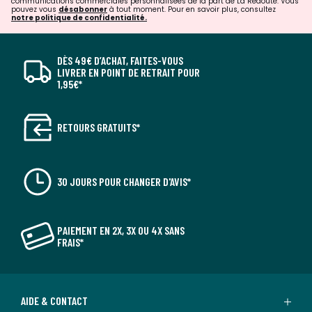
communications commerciales personnalisées de la part de La Redoute. Vous
pouvez vous
désabonner
à tout moment. Pour en savoir plus, consultez
notre politique de confidentialité.
DÈS 49€ D’ACHAT, FAITES-VOUS
LIVRER EN POINT DE RETRAIT POUR
1,95€*
RETOURS GRATUITS*
30 JOURS POUR CHANGER D'AVIS*
PAIEMENT EN 2X, 3X OU 4X SANS
FRAIS*
AIDE & CONTACT