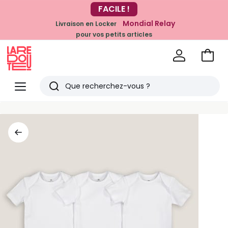
-20% dès 39€*
FACILE !
sur la mode
Mondial Relay
Livraison en Locker
pour vos petits articles
Voir
mon
La
panie
Redoute
Menu
Rechercher
Derniers
articles
vus