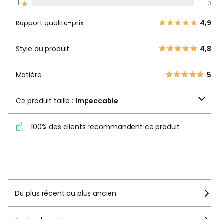
1
0
Rapport
5
11
4,9
qualité-prix
4
2
Rapport qualité-prix
4,9
3
0
Style du
4,8
2
Style du produit
4,8
0
produit
1
0
Matière
5
Matière
5
Ce produit taille :
Ce produit taille :
Impeccable
Impeccable
100% des clients recommandent ce produit
100% des clients
recommandent ce produit
Voir le détail de la note
Du plus récent au plus ancien