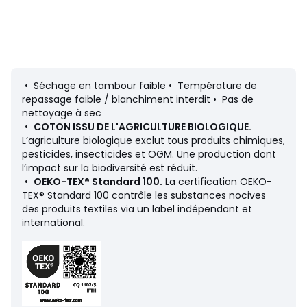
• Température de lavage 40°
Fiche produit relative aux qualités et caractéristiques
• Séchage en tambour faible • Température de
environnementales
repassage faible / blanchiment interdit • Pas de
• Origine de fabrication (tissage, teinture, impression,
nettoyage à sec
confection) : Chine
•
COTON ISSU DE L'AGRICULTURE BIOLOGIQUE.
L’agriculture biologique exclut tous produits chimiques,
Couleurs
Blanc
pesticides, insecticides et OGM. Une production dont
Tailles
3 mois, 6 mois, 9 mois, 12 mois, 18 mois, 2 ans, 3
l’impact sur la biodiversité est réduit.
ans
•
OEKO-TEX® Standard 100.
La certification OEKO-
TEX® Standard 100 contrôle les substances nocives
Caractéristiques environnementales de l’emballage
des produits textiles via un label indépendant et
international.
En savoir plus sur nos emballages