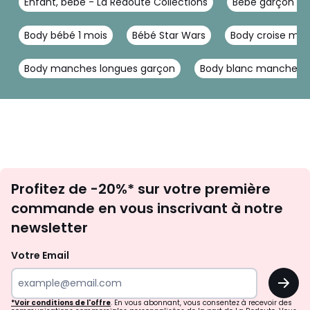
Enfant, bébé - La Redoute Collections
Bébé garçon - L
Body bébé 1 mois
Bébé Star Wars
Body croise ma
Body manches longues garçon
Body blanc manche l
Inscription
Profitez de -20%* sur votre première
newsletter
commande en vous inscrivant à notre
newsletter
Votre Email
OK
*Voir conditions de l'offre
. En vous abonnant, vous consentez à recevoir des