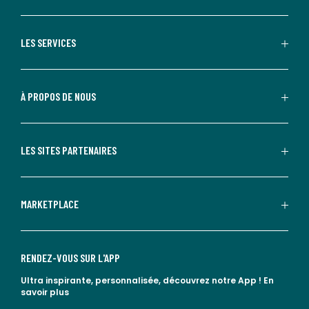
LES SERVICES
À PROPOS DE NOUS
LES SITES PARTENAIRES
MARKETPLACE
RENDEZ-VOUS SUR L'APP
Ultra inspirante, personnalisée, découvrez notre App !
En
savoir plus
lien vers l'app store
lien vers google play