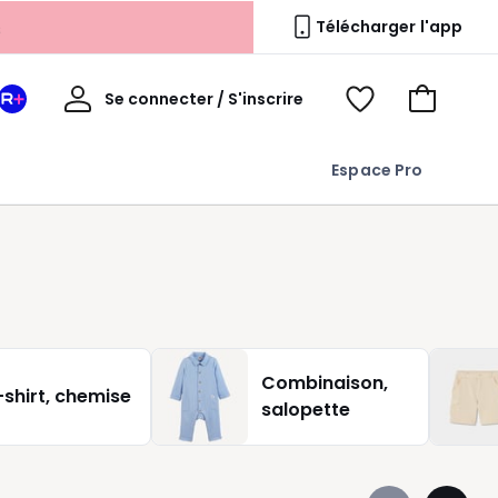
s
Télécharger l'app
Mon
Se connecter / S'inscrire
Mon
Voir
Voir
compte
espace
mes
mon
La
favoris
panier
Espace Pro
Redoute
+
Combinaison,
-shirt, chemise
salopette