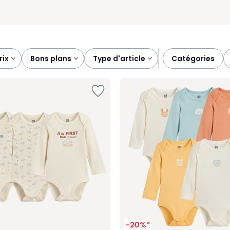
prix
bons plans
type d'article
catégories
-20%*