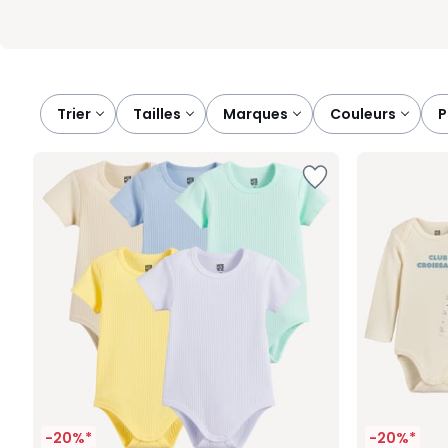
Trier
tailles
marques
couleurs
-20%*
-20%*