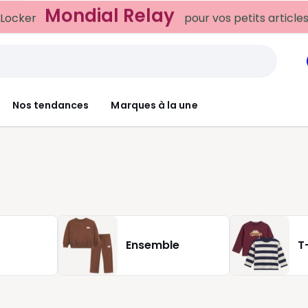
Mondial Relay
 Locker
pour vos petits article
Nos tendances
Marques à la une
Ensemble
T