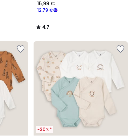
15,99 €
12,79 €
4,7
/
5
-20%*