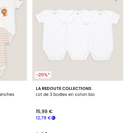
-20%*
4,8
LA REDOUTE COLLECTIONS
/ 5
manches
Lot de 3 bodies en coton bio
15,99 €
12,79 €