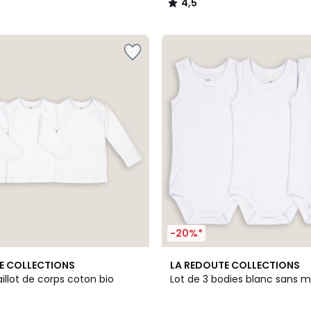
4,5
/
5
-20%*
4,3
E COLLECTIONS
LA REDOUTE COLLECTIONS
/ 5
illot de corps coton bio
Lot de 3 bodies blanc sans 