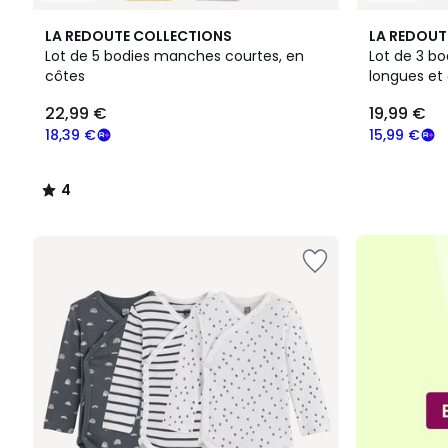
4
LA REDOUTE COLLECTIONS
LA REDOUT
/
Lot de 5 bodies manches courtes, en
Lot de 3 b
5
côtes
longues e
22,99
américain
22,99 €
19,99 €
€
souscrivez
18,39 €
15,99 €
à
notre
4
programme
/
pour
5
payer
à
la
place
18,39
€.