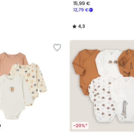
15,99 €
12,79 €
4,3
/
5
u
-20%*