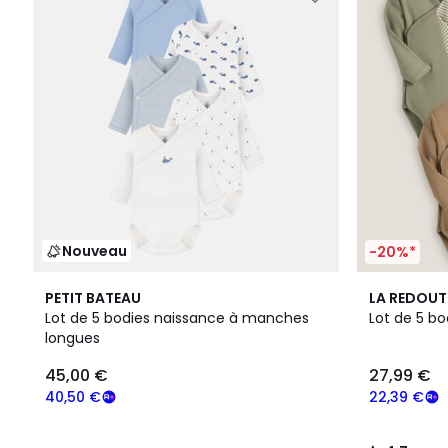
Nouveau
-20%*
4,7
PETIT BATEAU
LA REDOUT
/ 5
Lot de 5 bodies naissance à manches
Lot de 5 bo
longues
45,00 €
27,99 €
40,50 €
22,39 €