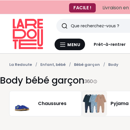
FACILE !
Livraison en
Rechercher
Derniers
Prêt-à-rentrer
MENU
Menu
articles
La
Redoute
vus
La Redoute
Enfant, bébé
Bébé garçon
Body
Body bébé garçon
360
Chaussures
Pyjama