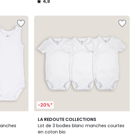
4,8
/
5
-20%*
4,7
LA REDOUTE COLLECTIONS
/ 5
manches
Lot de 3 bodies blanc manches courtes
en coton bio