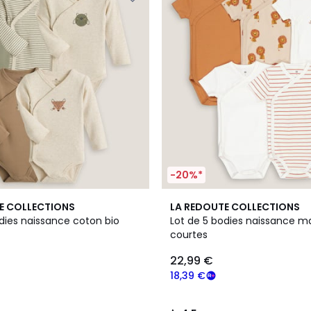
-20%*
4,5
E COLLECTIONS
LA REDOUTE COLLECTIONS
/ 5
dies naissance coton bio
Lot de 5 bodies naissance 
courtes
22,99 €
18,39 €