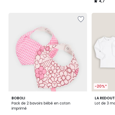
4,7
/
5
-20%*
4,8
BOBOLI
LA REDOUT
/ 5
Pack de 2 bavoirs bébé en coton
Lot de 3 ma
imprimé