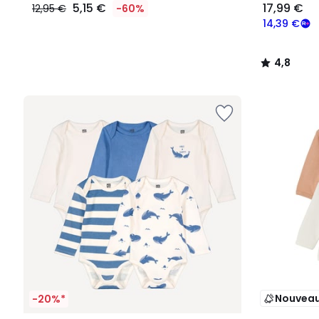
5,15 €
17,99 €
12,95 €
-60%
14,39 €
4,8
/
5
Nouvea
-20%*