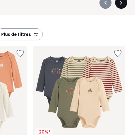
Précédent
Suivan
-
-
défiler
défiler
à
à
gauche
droite
plus de filtres
-20%*