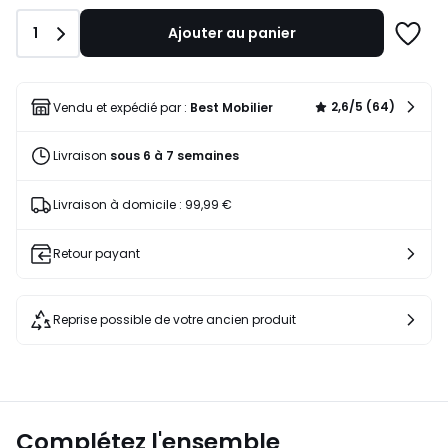
de
1159,00
Quantité
1
Ajouter au panier
€
Ajoute
31%
à
de
une
réduction
liste
2,6/5 (64)
Vendu et expédié par :
Best Mobilier
appliquée.
Livraison
sous 6 à 7 semaines
Livraison à domicile : 99,99 €
Retour payant
Reprise possible de votre ancien produit
Complétez l'ensemble