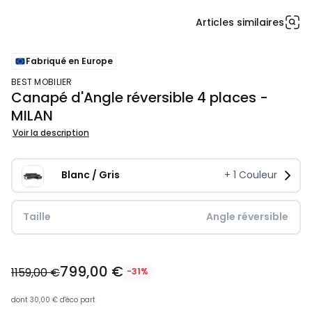
Articles similaires
Fabriqué en Europe
BEST MOBILIER
Canapé d'Angle réversible 4 places -
MILAN
Voir la description
Blanc / Gris
+
1
Couleur
Taille
Angle réversible
799,00
799,00 €
€
1159,00 €
-31%
au
lieu
dont
30,00 €
d'éco part