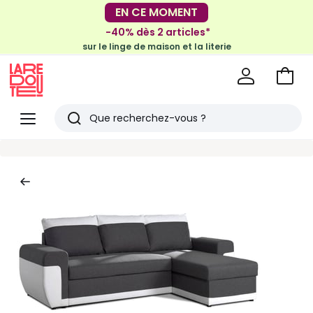
-30€ tous les 100€*
EN CE MOMENT
sur le meuble & la déco
-40% dès 2 articles*
sur le linge de maison et la literie
Voir
mon
La
panie
Redoute
Menu
Rechercher
Derniers
articles
vus