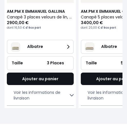
AM.PM X EMMANUEL GALLINA
AM.PM X EMMANUEL GA
Canapé 3 places velours de lin, ROSEBURY
2900,00 €
3400,00 €
dont
16,50 €
d'éco part
dont
20,00 €
d'éco part
Albatre
Albatre
Taille
 3 Places
Taille
 5 
Ajouter au panier
Ajouter au pan
Voir les informations de
Voir les information
livraison
livraison