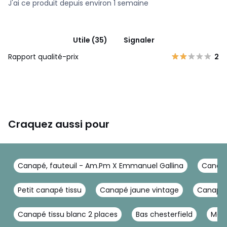
J'ai ce produit depuis environ 1 semaine
Utile (35)
Signaler
Rapport qualité-prix
2
Craquez aussi pour
Canapé, fauteuil - Am.Pm X Emmanuel Gallina
Canapé
Petit canapé tissu
Canapé jaune vintage
Canapé 
Canapé tissu blanc 2 places
Bas chesterfield
Meub