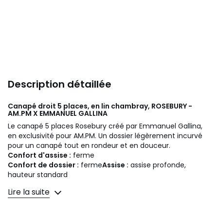
Description détaillée
Canapé droit 5 places, en lin chambray, ROSEBURY -
AM.PM X EMMANUEL GALLINA
Le canapé 5 places Rosebury créé par Emmanuel Gallina,
en exclusivité pour AM.PM. Un dossier légèrement incurvé
pour un canapé tout en rondeur et en douceur.
Confort d'assise :
ferme
Confort de dossier :
ferme
Assise :
assise profonde,
hauteur standard
Lire la suite
Dimensions
• Longueur : 240 cm
• Hauteur : 75 cm