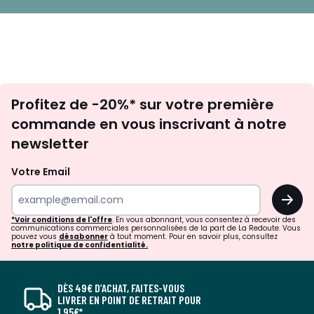
Inscription
Profitez de -20%* sur votre première
newsletter
commande en vous inscrivant à notre
newsletter
Votre Email
OK
*Voir conditions de l'offre
. En vous abonnant, vous consentez à recevoir des
communications commerciales personnalisées de la part de La Redoute. Vous
pouvez vous
désabonner
à tout moment. Pour en savoir plus, consultez
notre politique de confidentialité.
DÈS 49€ D’ACHAT, FAITES-VOUS
LIVRER EN POINT DE RETRAIT POUR
1,95€*