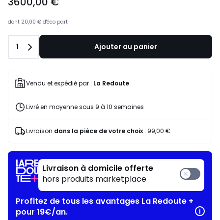
3600,00 €
dont
20,00 €
d'éco part
Quantité
1
Ajouter au panier
Vendu et expédié par :
La Redoute
Livré en moyenne sous 9 à 10 semaines
Livraison
dans la pièce de votre choix
:
99,00 €
Livraison à domicile offerte
hors produits marketplace
Profitez de tous les avantages La Redoute +
pour 19€/an.