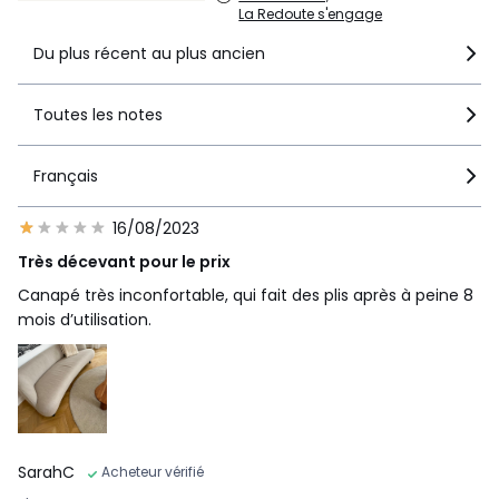
La Redoute s'engage
favorisant la diversité des essences.
Du plus récent au plus ancien
Couleurs
Ecru, Naturel
Toutes les notes
Tailles
5 Places
Caractéristiques environnementales de l’emballage
Français
En savoir plus sur nos emballages
16/08/2023
Très décevant pour le prix
Canapé très inconfortable, qui fait des plis après à peine 8
mois d’utilisation.
SarahC
Acheteur vérifié