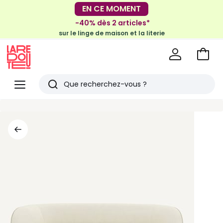
-30€ tous les 100€*
EN CE MOMENT
sur le meuble & la déco
-40% dès 2 articles*
sur le linge de maison et la literie
Voir
mon
La
panie
Redoute
Menu
Rechercher
Derniers
articles
vus