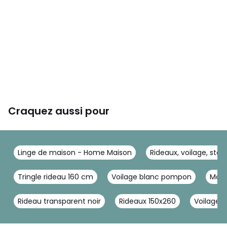
Craquez aussi pour
Linge de maison - Home Maison
Rideaux, voilage, sto
Tringle rideau 160 cm
Voilage blanc pompon
Mous
Rideau transparent noir
Rideaux 150x260
Voilage f