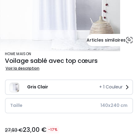
Articles similaires
HOME MAISON
Voilage sablé avec top cœurs
Voir la description
Gris Clair
+
1
Couleur
Taille
140x240 cm
23,00
23,00 €
€
27,93 €
-17%
au