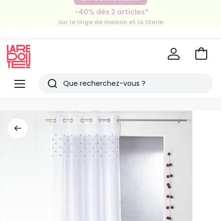
-30€ tous les 100€*
-40% dès 2 articles*
sur le meuble & la déco
sur le linge de maison et la literie
Voir
mon
La
panie
Redoute
Menu
Rechercher
Derniers
articles
vus