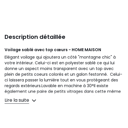
Description détaillée
Voilage sablé avec top cœurs - HOME MAISON
Elégant voilage qui ajoutera un côté "montagne chic" à
votre intérieur. Celui-ci est en polyester sablé ce qui lui
donne un aspect moins transparent avec un top avec
plein de petits coeurs colorés et un galon festonné. Celui-
ci laissera passer la lumière tout en vous protégeant des
regards extérieurs.Lavable en machine à 30°Il existe
également une paire de petits vitrages dans cette même
gamme. Caractéristiques :Dimensions : 140x240
Lire la suite
cmComposition : 100% Polyester Finition : 8 oeillets
ronds en coloris argent avec une bande de renfort Finition
bas et côtés : ourletsColoris : gris, beige Vendu à l'unité Prêt
à poser