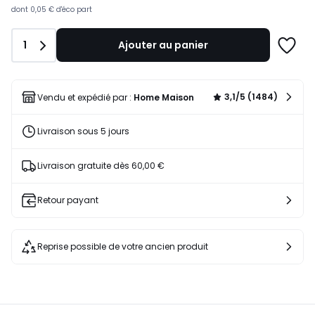
lieu
dont
0,05 €
d'éco part
de
27,93
Quantité
1
Ajouter au panier
€
Ajoute
17%
à
de
une
réduction
liste
3,1/5 (1484)
Vendu et expédié par :
Home Maison
appliquée.
Livraison sous 5 jours
Livraison gratuite dès 60,00 €
Retour payant
Reprise possible de votre ancien produit