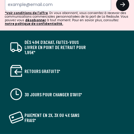
OK
*Voir conditions de l'offre
. En vous abonnant, vous consentez à recevoir des
communications commerciales personnalisées de la part de La Redoute. Vous
pouvez vous
désabonner
à tout moment. Pour en savoir plus, consultez
notre politique de confidentialité.
DÈS 49€ D’ACHAT, FAITES-VOUS
LIVRER EN POINT DE RETRAIT POUR
1,95€*
RETOURS GRATUITS*
30 JOURS POUR CHANGER D'AVIS*
PAIEMENT EN 2X, 3X OU 4X SANS
FRAIS*