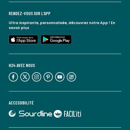
RENDEZ-VOUS SUR L'APP
Ultra inspirante, personnalisée, découvrez notre App !
En
savoir plus
lien vers l'app store
lien vers google play
H24 AVEC NOUS
lien vers l'espace réseaux sociaux
lien vers l'espace réseaux sociaux
lien vers l'espace réseaux sociaux
lien vers l'espace réseaux sociaux
lien vers l'espace réseaux sociaux
lien vers le blog la redoute
ACCESSIBILITÉ
lien vers Sourdline
lien vers Faciliti