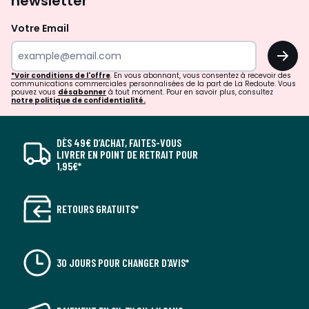
newsletter
Votre Email
OK
*Voir conditions de l'offre
. En vous abonnant, vous consentez à recevoir des
communications commerciales personnalisées de la part de La Redoute. Vous
pouvez vous
désabonner
à tout moment. Pour en savoir plus, consultez
notre politique de confidentialité.
DÈS 49€ D’ACHAT, FAITES-VOUS
LIVRER EN POINT DE RETRAIT POUR
1,95€*
RETOURS GRATUITS*
30 JOURS POUR CHANGER D'AVIS*