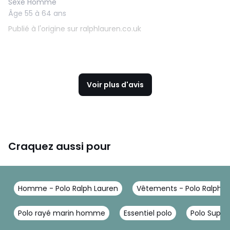
Sexe Homme
Âge 55 à 64 ans
Publié à l'origine sur ralphlauren.co.uk
Voir plus d'avis
Craquez aussi pour
Homme - Polo Ralph Lauren
Vêtements - Polo Ralph L
Polo rayé marin homme
Essentiel polo
Polo Supe