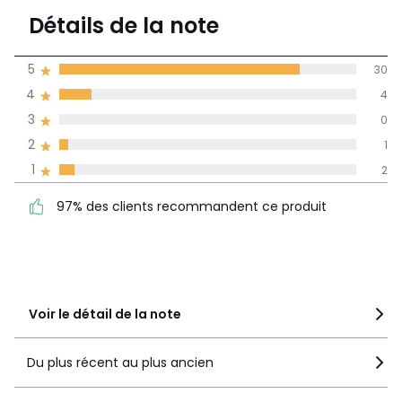
4,6
Détails de la note
(37)
moyenne des avis
5
30
dans toutes les
4
4
langues
3
0
Informations,
2
1
La Redoute s'engage
1
2
97% des clients
5
30
recommandent ce produit
4
4
97% des clients recommandent ce produit
3
0
2
1
1
2
Voir le détail de la note
Du plus récent au plus ancien