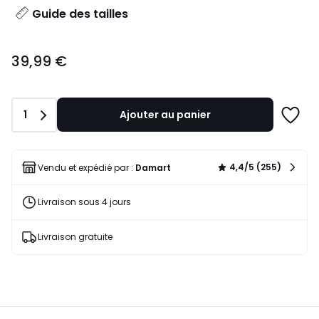
Guide des tailles
39,99
39,99 €
€.
Quantité
1
Ajouter au panier
Ajoute
à
une
liste
4,4/5 (255)
Vendu et expédié par :
Damart
Livraison sous 4 jours
Livraison gratuite