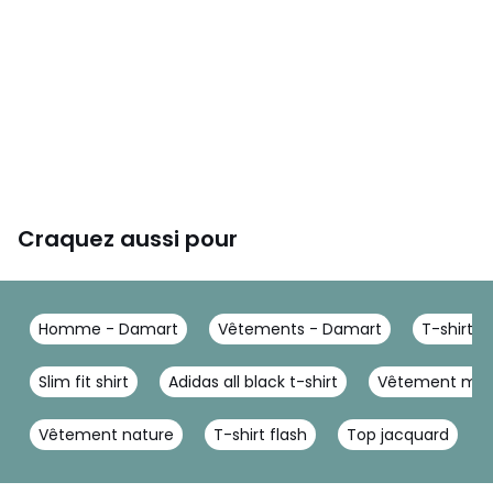
Craquez aussi pour
Homme - Damart
Vêtements - Damart
T-shirt 
Slim fit shirt
Adidas all black t-shirt
Vêtement manc
Vêtement nature
T-shirt flash
Top jacquard