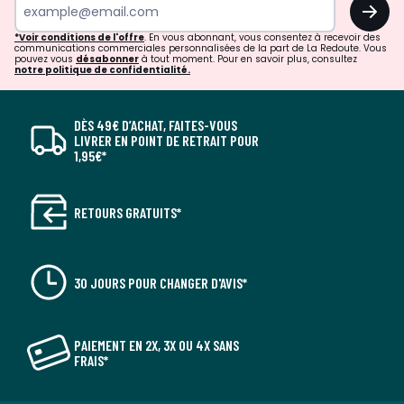
OK
*Voir conditions de l'offre
. En vous abonnant, vous consentez à recevoir des
communications commerciales personnalisées de la part de La Redoute. Vous
pouvez vous
désabonner
à tout moment. Pour en savoir plus, consultez
notre politique de confidentialité.
DÈS 49€ D’ACHAT, FAITES-VOUS
LIVRER EN POINT DE RETRAIT POUR
1,95€*
RETOURS GRATUITS*
30 JOURS POUR CHANGER D'AVIS*
PAIEMENT EN 2X, 3X OU 4X SANS
FRAIS*