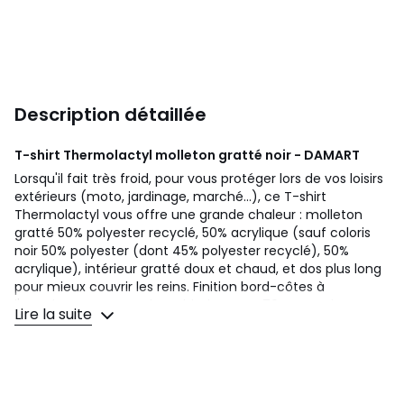
Description détaillée
T-shirt Thermolactyl molleton gratté noir - DAMART
Lorsqu'il fait très froid, pour vous protéger lors de vos loisirs
extérieurs (moto, jardinage, marché...), ce T-shirt
Thermolactyl vous offre une grande chaleur : molleton
gratté 50% polyester recyclé, 50% acrylique (sauf coloris
noir 50% polyester (dont 45% polyester recyclé), 50%
acrylique), intérieur gratté doux et chaud, et dos plus long
pour mieux couvrir les reins. Finition bord-côtes à
l'encolure. Longueur du t-shirt homme 76 cm environ,
Lire la suite
avec dos rallongé. Tours de poitrine (en cm). Passe au
sèche-linge. Caleçon coordonné vendu sur ce site.
Chaleur Intense 5 : chaleur extrême, adaptée aux
températures polaires. ŒKO-TEX® STANDARD 100 CQ1194/4
- IFTH.