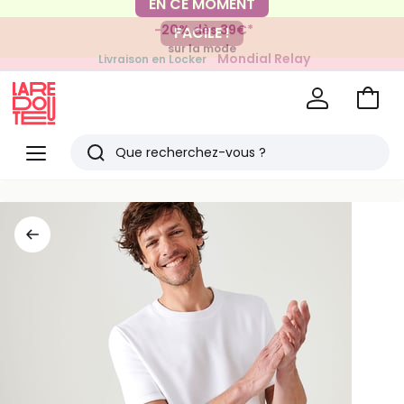
-20% dès 39€*
FACILE !
sur la mode
Mondial Relay
Livraison en Locker
pour vos petits articles
Voir
mon
La
panie
Redoute
Menu
Rechercher
Derniers
articles
vus