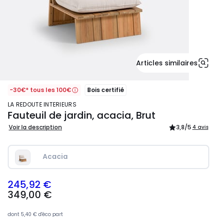
Articles similaires
-30€* tous les 100€
Bois certifié
LA REDOUTE INTERIEURS
Fauteuil de jardin, acacia, Brut
Voir la description
3,8
/5
4 avis
Acacia
245,92 €
349,00
349,00 €
€
souscrivez
à
dont
5,40 €
d'éco part