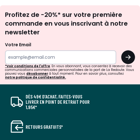
Inscription
Profitez de -20%* sur votre première
newsletter
commande en vous inscrivant à notre
newsletter
Votre Email
OK
*Voir conditions de l'offre
. En vous abonnant, vous consentez à recevoir des
communications commerciales personnalisées de la part de La Redoute. Vous
pouvez vous
désabonner
à tout moment. Pour en savoir plus, consultez
notre politique de confidentialité.
DÈS 49€ D’ACHAT, FAITES-VOUS
LIVRER EN POINT DE RETRAIT POUR
1,95€*
RETOURS GRATUITS*