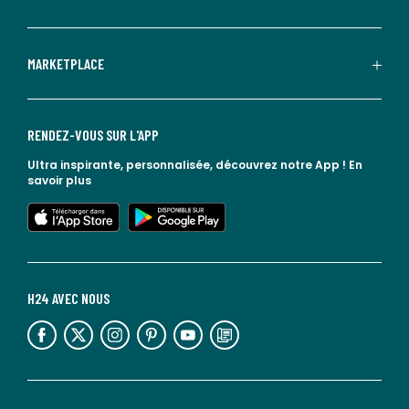
MARKETPLACE
RENDEZ-VOUS SUR L'APP
Ultra inspirante, personnalisée, découvrez notre App !
En
savoir plus
lien vers l'app store
lien vers google play
H24 AVEC NOUS
lien vers l'espace réseaux sociaux
lien vers l'espace réseaux sociaux
lien vers l'espace réseaux sociaux
lien vers l'espace réseaux sociaux
lien vers l'espace réseaux sociaux
lien vers le blog la redoute