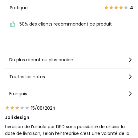
Pratique
4
Pratique
4
50% des clients
50% des clients recommandent ce produit
recommandent ce produit
Voir le détail de la note
Du plus récent au plus ancien
Toutes les notes
Français
15/08/2024
Joli design
Livraison de l’article par DPD sans possibilité de choisir la
date de livraison, selon l’entreprise c’est une volonté de la