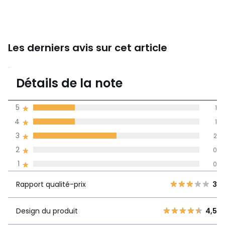
En savoir plus sur nos emballages
Les derniers avis sur cet article
3,8
Détails de la note
(4)
moyenne des avis
5
1
dans toutes les
4
1
langues
3
2
Informations,
2
0
La Redoute s'engage
1
0
Rapport
5
1
3
qualité-prix
4
1
Rapport qualité-prix
3
3
2
Design du
4,5
2
Design du produit
4,5
0
produit
1
0