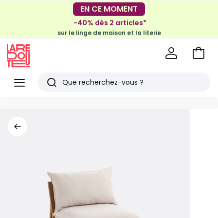
-30€ tous les 100€*
EN CE MOMENT
sur le meuble & la déco
-40% dès 2 articles*
sur le linge de maison et la literie
Voir
mon
La
panie
Redoute
Menu
Rechercher
Derniers
articles
vus