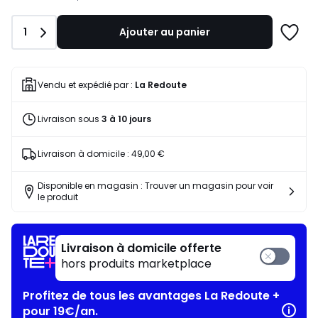
notre
programme
Quantité
1
Ajouter au panier
pour
Ajoute
payer
à
à
une
la
liste
Vendu et expédié par :
La Redoute
place
245,92
Livraison sous
3 à 10 jours
€.
Livraison à domicile :
49,00 €
Disponible en magasin : Trouver un magasin pour voir
le produit
Livraison à domicile offerte
hors produits marketplace
Profitez de tous les avantages La Redoute +
pour 19€/an.