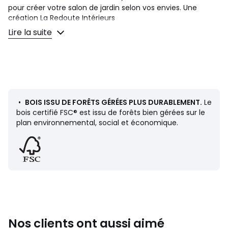
pour créer votre salon de jardin selon vos envies. Une
création La Redoute Intérieurs
Lire la suite
Description
• Structure en lattes d'acacia, certifié FSC® finition huilée
teintée teck
• 2 coussins : 100% polyester, aspect lin. 220 g/m²,
déhoussables, lavable à la main
Qualité
•
BOIS ISSU DE FORÊTS GÉRÉES PLUS DURABLEMENT.
Le
• L’acacia est un bois qui offre de bonnes propriétés
bois certifié FSC® est issu de forêts bien gérées sur le
mécaniques (bonne résistance aux insectes et aux
plan environnemental, social et économique.
champignons) et est résistant aux intempéries
(alternance de périodes sèches et humides).
Dimensions
• Largeur : 70 cm
• Hauteur : 66,5 cm
• Profondeur : 76 cm
• Assise : L70 x H36,3 x P60 cm
• Coussin de dossier : L70 x P40 x H15 cm
Nos clients ont aussi aimé
• Coussin d'assise : L70 x P59 x H10 cm