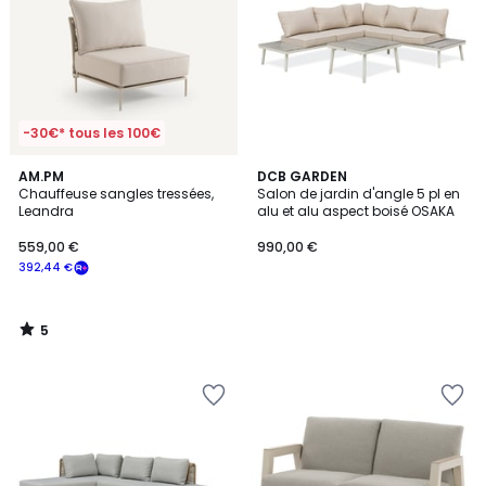
-30€* tous les 100€
5
AM.PM
DCB GARDEN
/
Chauffeuse sangles tressées,
Salon de jardin d'angle 5 pl en
5
Leandra
alu et alu aspect boisé OSAKA
559,00 €
990,00 €
392,44 €
5
/
5