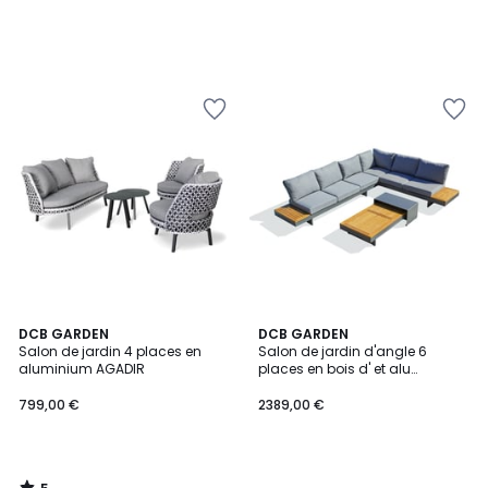
5
DCB GARDEN
DCB GARDEN
/
Salon de jardin 4 places en
Salon de jardin d'angle 6
5
aluminium AGADIR
places en bois d' et alu
VANUATU
799,00 €
2389,00 €