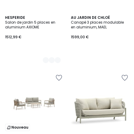
2
HESPERIDE
AU JARDIN DE CHLOÉ
Salon de jardin 5 places en
Canapé 3 places modulable
Couleurs
aluminium AXIOME
en aluminium, MAEL
1512,99 €
1599,00 €
Nouveau