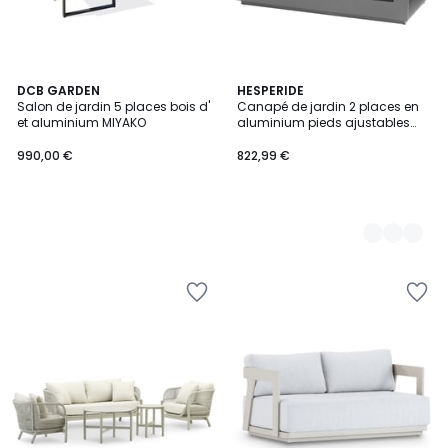
DCB GARDEN
2
HESPERIDE
Salon de jardin 5 places bois d'
Canapé de jardin 2 places en
Couleurs
et aluminium MIYAKO
aluminium pieds ajustables
ALLURE
990,00 €
822,99 €