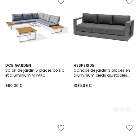
DCB GARDEN
2
HESPERIDE
Salon de jardin 5 places bois d'
Canapé de jardin 3 places en
Couleurs
et aluminium MIYAKO
aluminium pieds ajustables
ALLURE
990,00 €
1085,99 €