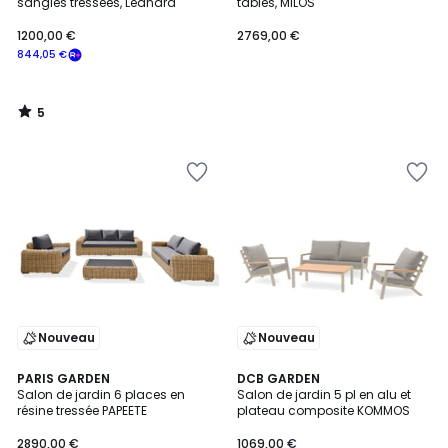
5
sangles tressées, Leandra
tables, MILOS
1200,00 €
2769,00 €
844,05 €
5
/
5
Nouveau
Nouveau
PARIS GARDEN
DCB GARDEN
Salon de jardin 6 places en
Salon de jardin 5 pl en alu et
résine tressée PAPEETE
plateau composite KOMMOS
2890,00 €
1069,00 €