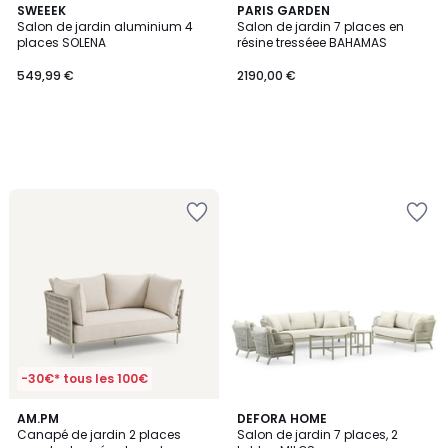
SWEEEK
PARIS GARDEN
Salon de jardin aluminium 4
Salon de jardin 7 places en
places SOLENA
résine tresséee BAHAMAS
549,99 €
2190,00 €
-30€* tous les 100€
5
AM.PM
DEFORA HOME
/
Canapé de jardin 2 places
Salon de jardin 7 places, 2