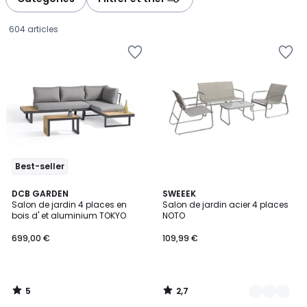
gauche
droite
604 articles
Best-seller
5
2,7
DCB GARDEN
2
SWEEEK
/
/ 5
Salon de jardin 4 places en
Salon de jardin acier 4 places
Couleurs
5
bois d' et aluminium TOKYO
NOTO
699,00
699,00 €
109,99 €
€.
5
2,7
/
/
5
5