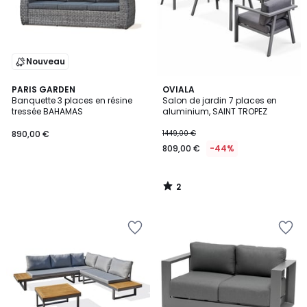
Nouveau
2
PARIS GARDEN
OVIALA
/
Banquette 3 places en résine
Salon de jardin 7 places en
5
tressée BAHAMAS
aluminium, SAINT TROPEZ
890,00 €
1449,00 €
809,00 €
-44%
2
/
5