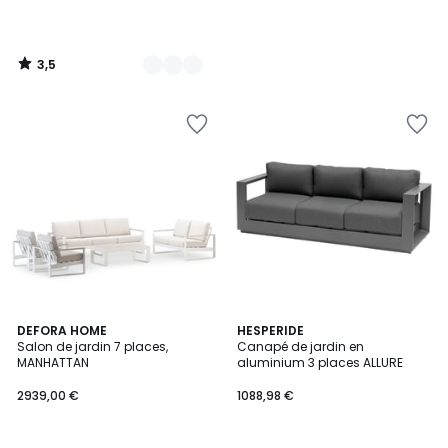
3,5
/
5
5
2
DEFORA HOME
HESPERIDE
/
Salon de jardin 7 places,
Canapé de jardin en
Couleurs
5
MANHATTAN
aluminium 3 places ALLURE
2939,00 €
1088,98 €