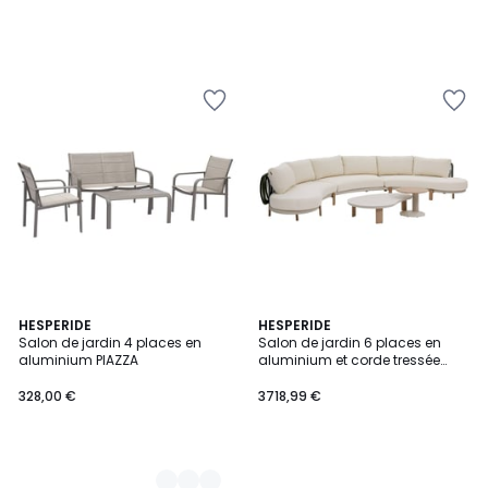
2
HESPERIDE
HESPERIDE
Salon de jardin 4 places en
Salon de jardin 6 places en
Couleurs
aluminium PIAZZA
aluminium et corde tressée
MYLORE
328,00 €
3718,99 €