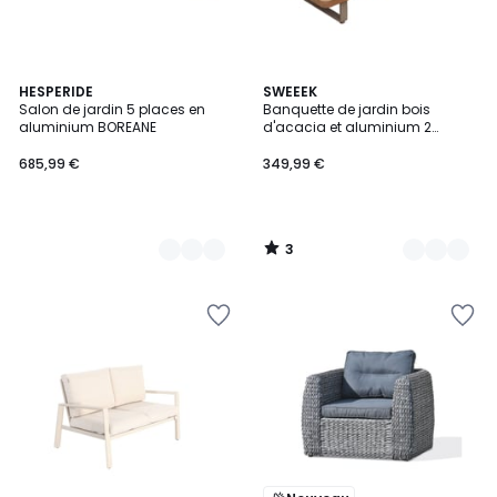
3
2
HESPERIDE
2
SWEEEK
/
Salon de jardin 5 places en
Banquette de jardin bois
Couleurs
Couleurs
5
aluminium BOREANE
d'acacia et aluminium 2
places ACALIA LATIKA
685,99 €
349,99 €
3
/
5