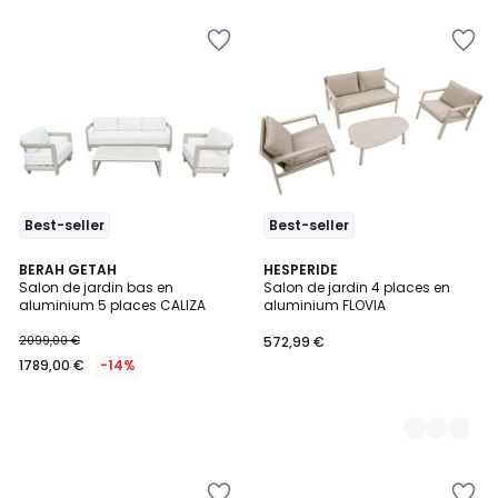
Best-seller
Best-seller
BERAH GETAH
3
HESPERIDE
Salon de jardin bas en
Salon de jardin 4 places en
Couleurs
aluminium 5 places CALIZA
aluminium FLOVIA
2099,00 €
572,99 €
1789,00 €
-14%