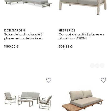
DCB GARDEN
2
HESPERIDE
Salon de jardin d'angle 6
Canapé de jardin 2 places en
Couleurs
places en corde tissée et
aluminium AXIOME
aluminium IRUN
1890,00 €
509,99 €