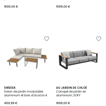
ALICANTE
1690,00 €
1599,00 €
3,5
3
SWEEEK
AU JARDIN DE CHLOÉ
/ 5
Salon de jardin modulable
Canapé de jardin en
Couleurs
aluminium et bois d'acacia 4
aluminium, SOFY
places SAO PAULO
459,99 €
1699,00 €