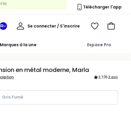
Télécharger l'app
Mon
Se connecter / S'inscrire
Mon
Voir
Voir
compte
espace
mes
mon
La
favoris
panier
Marques à la une
Espace Pro
Redoute
+
nsion en métal moderne, Marla
scription
2,7
/5
3 avis
Gris Fumé
ité