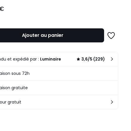
 €
Ajouter au panier
Ajouter
à
une
liste
du et expédié par :
Luminaire
3,6/5 (229)
raison sous 72h
raison gratuite
our gratuit