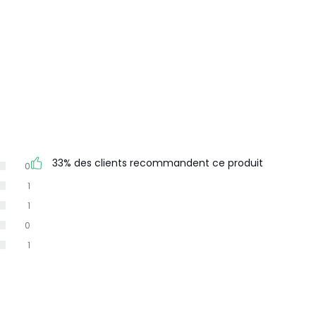
33% des clients recommandent ce produit
0
1
1
0
1