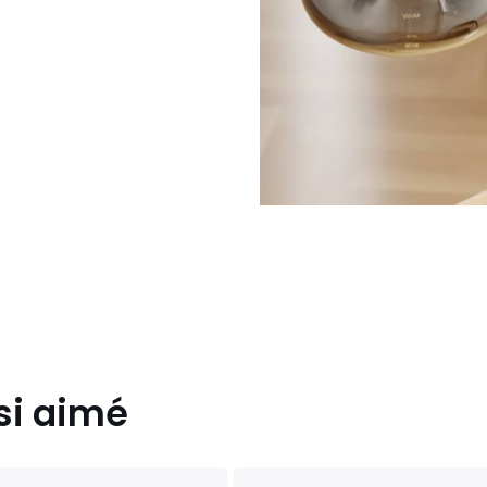
si aimé