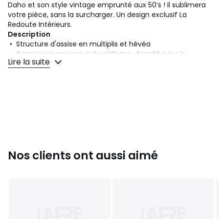
Daho et son style vintage emprunté aux 50’s ! Il sublimera
votre pièce, sans la surcharger. Un design exclusif La
Redoute Intérieurs.
Description
• Structure d'assise en multiplis et hévéa
• Garnissage mousse polyuréthane, densité pour le
Lire la suite
dossier : 25kg/m3 et pour l'assise : 30kg/m3
• Revêtement tissu 55% coton, 45% lin
• Structure "décorative" des côtés en forme de
boomerang en frêne massif, finition vernis nitrocellulosique
• Pieds fuselés en tube d'acier
• Patins plastique
• Poids : 12 kg
Dimensions
• Longueur : 65,5 cm
Nos clients ont aussi aimé
• Hauteur : 72 cm
• Profondeur : 74 cm
• Assise : L61 x H41 x P51 cm
• Hauteur du piètement : H35,5/21,5 cm
Livraison