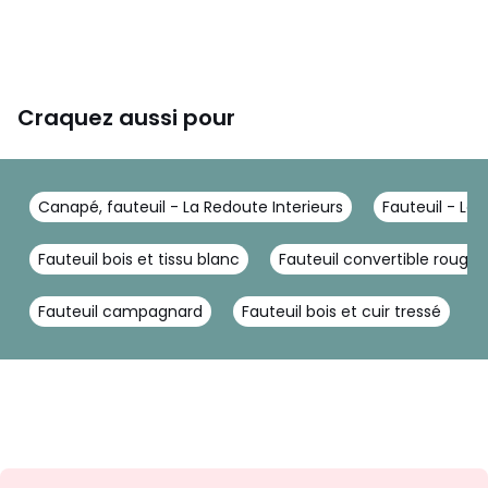
Craquez aussi pour
Canapé, fauteuil - La Redoute Interieurs
Fauteuil - La 
Fauteuil bois et tissu blanc
Fauteuil convertible rouge
Fauteuil campagnard
Fauteuil bois et cuir tressé
F
Inscription