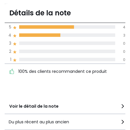
4,6
Détails de la note
(7)
moyenne des avis
5
4
dans toutes les
4
3
langues
3
0
Informations,
2
0
La Redoute s'engage
1
0
100% des clients
5
4
recommandent ce produit
4
3
100% des clients recommandent ce produit
3
0
2
0
1
0
Voir le détail de la note
Du plus récent au plus ancien