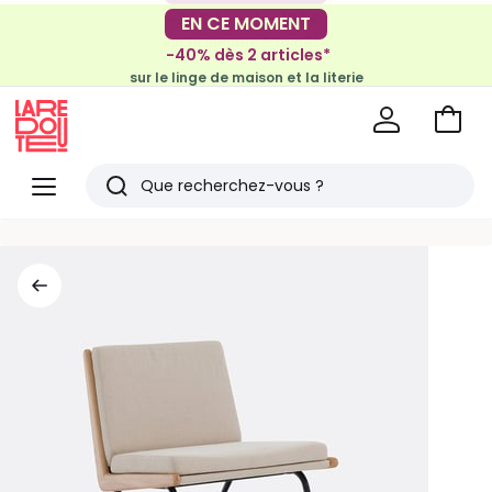
-30€ tous les 100€*
EN CE MOMENT
sur le meuble & la déco
-40% dès 2 articles*
sur le linge de maison et la literie
Voir
mon
La
panie
Redoute
Menu
Rechercher
Derniers
articles
vus