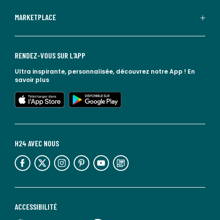
MARKETPLACE
RENDEZ-VOUS SUR L'APP
Ultra inspirante, personnalisée, découvrez notre App !
En
savoir plus
lien vers l'app store
lien vers google play
H24 AVEC NOUS
lien vers l'espace réseaux sociaux
lien vers l'espace réseaux sociaux
lien vers l'espace réseaux sociaux
lien vers l'espace réseaux sociaux
lien vers l'espace réseaux sociaux
lien vers le blog la redoute
ACCESSIBILITÉ
lien vers Sourdline