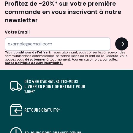
Profitez de -20%* sur votre première
newsletter
commande en vous inscrivant à notre
newsletter
Votre Email
OK
*Voir conditions de l'offre
. En vous abonnant, vous consentez à recevoir des
communications commerciales personnalisées de la part de La Redoute. Vous
pouvez vous
désabonner
à tout moment. Pour en savoir plus, consultez
notre politique de confidentialité.
DÈS 49€ D’ACHAT, FAITES-VOUS
LIVRER EN POINT DE RETRAIT POUR
1,95€*
RETOURS GRATUITS*
30 JOURS POUR CHANGER D'AVIS*