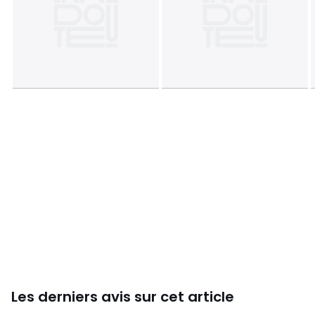
Ce produit sera vendu monté. Il sera libré chez vous, sur
rendez-vous.
Attention !
Veuillez vérifier que les ouvertures (portes,
escaliers, ascenseurs) permettront le passage du colis lors
de la livraison
Dimensions et poids des colis
1 colis
• L85 x H59 x P73 cm, 20 kg
Couleurs
Lin Naturel
Tailles
Taille Unique
Caractéristiques environnementales de l’emballage
En savoir plus sur nos emballages
Les derniers avis sur cet article