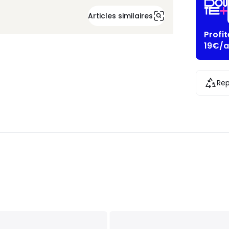
Articles similaires
Profi
19€/a
Rep