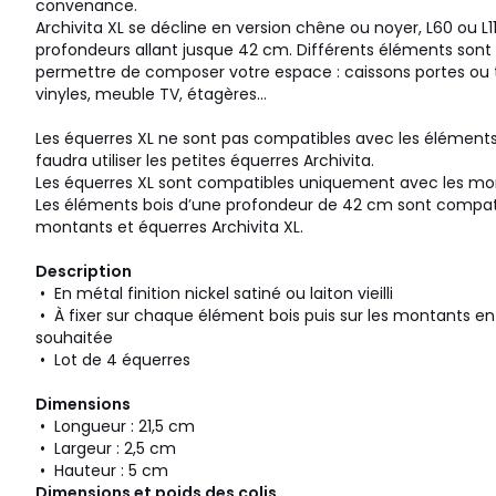
convenance.
Archivita XL se décline en version chêne ou noyer, L60 ou L1
profondeurs allant jusque 42 cm. Différents éléments sont
permettre de composer votre espace : caissons portes ou t
vinyles, meuble TV, étagères...
Les équerres XL ne sont pas compatibles avec les éléments 
faudra utiliser les petites équerres Archivita.
Les équerres XL sont compatibles uniquement avec les mo
Les éléments bois d’une profondeur de 42 cm sont compat
montants et équerres Archivita XL.
Description
• En métal finition nickel satiné ou laiton vieilli
• À fixer sur chaque élément bois puis sur les montants en
souhaitée
• Lot de 4 équerres
Dimensions
• Longueur : 21,5 cm
• Largeur : 2,5 cm
• Hauteur : 5 cm
Dimensions et poids des colis