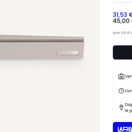
31,53 
45,00
dont
0,10 €
Ven
Liv
Dis
le 