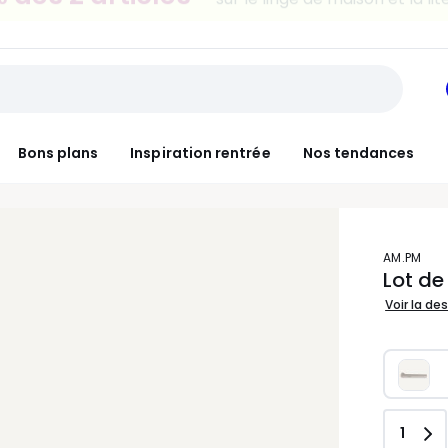
30€ tous les 100€*
sur le meuble & la déco
Bons plans
Inspiration rentrée
Nos tendances
AM.PM
Lot de
Voir la de
Quant
1