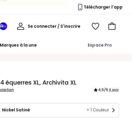
Télécharger l'app
Mon
Se connecter / S'inscrire
Mon
Voir
Voir
compte
espace
mes
mon
La
favoris
panier
Marques à la une
Espace Pro
Redoute
+
 4 équerres XL, Archivita XL
scription
4,5
/5
4 avis
Nickel Satiné
+
1
Couleur
ité