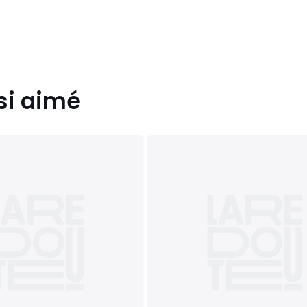
si aimé