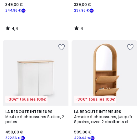
349,00 €
339,00 €
€
244,96 €
237,96 €
souscrivez
à
notre
4,4
4
programme
/
/
5
5
pour
payer
à
la
place
244,96
€.
-30€* tous les 100€
-30€* tous les 100€
4,1
4
LA REDOUTE INTERIEURS
LA REDOUTE INTERIEURS
/ 5
/
Meuble à chaussures Stolico, 2
Armoire à chaussures, jusqu'à
5
portes
8 paires, avec 2 abattants et
miroir, MATHEO
459,00 €
599,00 €
322,56 €
420,44 €