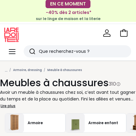
-40% dès 2 articles*
EN CE MOMENT
sur le linge de maison et la literie
-30€ tous les 100€*
sur le meuble & la déco
Voir
mon
La
panie
Redoute
Menu
Rechercher
Derniers
...
articles
Armoire, dressing
Meuble à chaussures
Meubles à chaussures
vus
310
Avoir un meuble à chaussures chez soi, c’est avant tout gagner
du temps et de la place au quotidien. Fini les allées et venues
pour retrouver cette paire que vous portez si souvent : tout
Lire plus
reste à portée de main, bien ordonné. Un bon meuble de
rangement vous permet d’accueillir toutes vos paires sans
Armoire
Armoire enfant
effort, qu’il s’agisse des chaussures que vous enfilez
rapidement chaque matin ou de celles réservées aux grandes