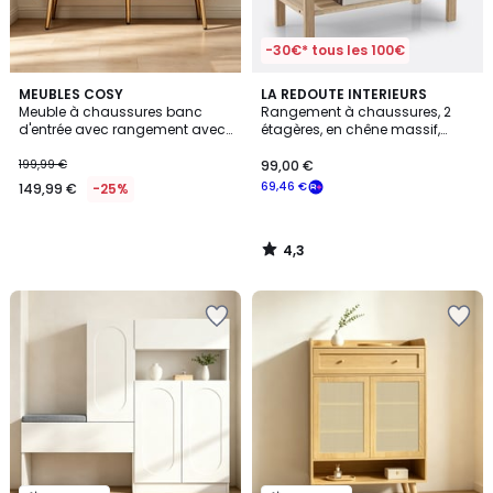
-30€* tous les 100€
4,3
MEUBLES COSY
LA REDOUTE INTERIEURS
/ 5
Meuble à chaussures banc
Rangement à chaussures, 2
d'entrée avec rangement avec
étagères, en chêne massif,
assise, NESTERC
SELFRID
199,99 €
99,00 €
69,46 €
149,99 €
-25%
4,3
/
5