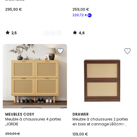
295,90 €
259,00 €
220,72 €
2,5
4,6
/
/
5
5
MEUBLES COSY
DRAWER
Meuble à chaussures 4 portes
Meuble à chaussures 2 portes
,JORDIE
en bois et cannage L80cm-
ESTELA
259,99 €
139,00 €