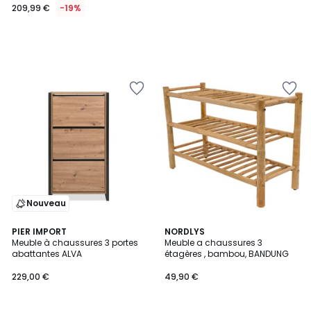
209,99 €
-19%
Nouveau
2
PIER IMPORT
NORDLYS
Meuble à chaussures 3 portes
Meuble a chaussures 3
Couleurs
abattantes ALVA
étagères , bambou, BANDUNG
229,00 €
49,90 €