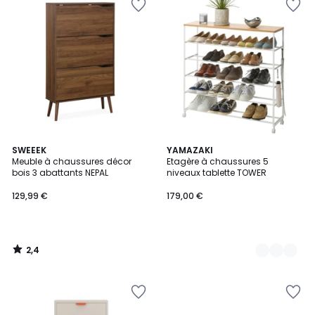
2,4
SWEEEK
2
YAMAZAKI
/ 5
Meuble à chaussures décor
Etagère à chaussures 5
Couleurs
bois 3 abattants NEPAL
niveaux tablette TOWER
129,99 €
179,00 €
2,4
/
5