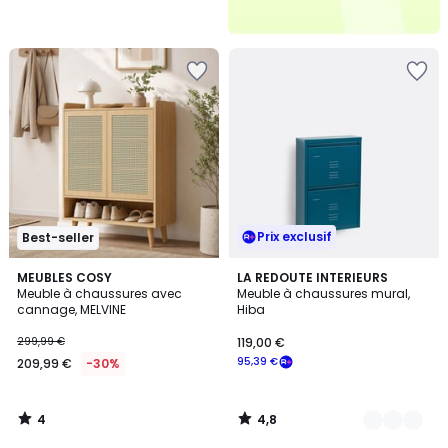
Prix exclusif
Best-seller
4
4,8
MEUBLES COSY
3
LA REDOUTE INTERIEURS
/
/ 5
Meuble à chaussures avec
Meuble à chaussures mural,
Couleurs
5
cannage, MELVINE
Hiba
299,99 €
119,00 €
95,39 €
209,99 €
-30%
4
4,8
/
/
5
5