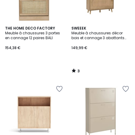
3
THE HOME DECO FACTORY
SWEEEK
/
Meuble à chaussures 3 portes
Meuble à chaussures décor
5
en cannage 12 paires BALI
bois et cannage 3 abattants
EVA
154,38 €
149,99 €
3
/
5