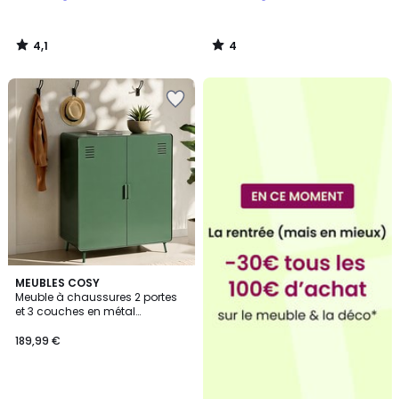
4,1
4
/
/
5
5
MEUBLES COSY
Meuble à chaussures 2 portes
et 3 couches en métal
industriel, WALNUTSHOE
189,99 €