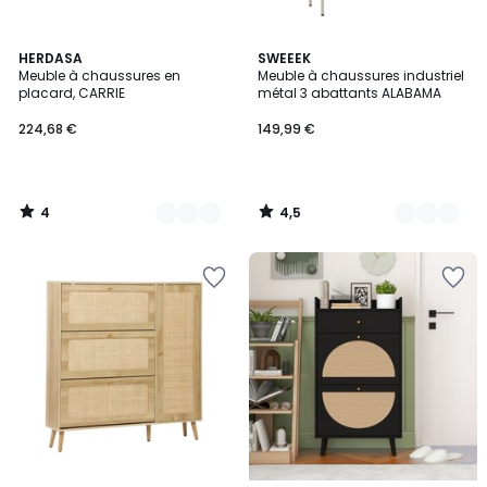
4
4,5
4
HERDASA
2
SWEEEK
/
/ 5
Meuble à chaussures en
Meuble à chaussures industriel
Couleurs
Couleurs
5
placard, CARRIE
métal 3 abattants ALABAMA
224,68 €
149,99 €
4
4,5
/
/
5
5