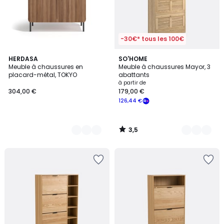
-30€* tous les 100€
3,5
3
HERDASA
2
SO'HOME
/ 5
Meuble à chaussures en
Meuble à chaussures Mayor, 3
Couleurs
Couleurs
placard-métal, TOKYO
abattants
à partir de
304,00 €
179,00 €
126,44 €
3,5
/
5