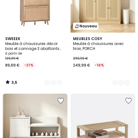
Nouveau
3,5
2
SWEEEK
2
MEUBLES COSY
/ 5
Meuble à chaussures décor
Meuble à chaussures avec
Couleurs
Couleurs
bois et cannage 3 abattants
tiroir, PORCH
BOHÈME
à partir de
129,99 €
299,99 €
89,69 €
-31%
249,99 €
-16%
3,5
/
5