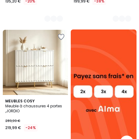
135,20 €
-20%
199,99 €
-38%
Alma
payez
sans
frais
MEUBLES COSY
Meuble à chaussures 4 portes
,JORDIO
289,99 €
219,99 €
-24%