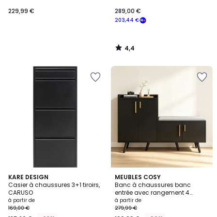
229,99 €
289,00 €
203,44 €
4,4
/
5
12
KARE DESIGN
2
MEUBLES COSY
Casier à chaussures 3+1 tiroirs,
Banc à chaussures banc
Couleurs
Couleurs
CARUSO
entrée avec rangement 4
portes, NESTERB
à partir de
à partir de
169,00 €
279,99 €