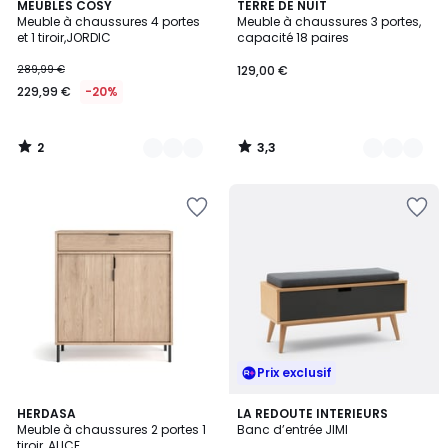
2
3,3
2
MEUBLES COSY
3
TERRE DE NUIT
/
/ 5
Meuble à chaussures 4 portes
Meuble à chaussures 3 portes,
Couleurs
Couleurs
5
et 1 tiroir,JORDIC
capacité 18 paires
289,99 €
129,00 €
229,99 €
-20%
2
3,3
/
/
5
5
Prix exclusif
2,5
4,6
5
HERDASA
LA REDOUTE INTERIEURS
/ 5
/ 5
Meuble à chaussures 2 portes 1
Banc d’entrée JIMI
Couleurs
tiroir, ALICE