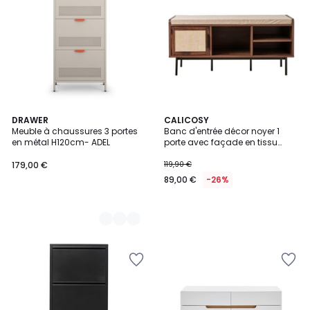
2
DRAWER
CALICOSY
Meuble à chaussures 3 portes
Banc d'entrée décor noyer 1
Couleurs
en métal H120cm- ADEL
porte avec façade en tissu
JETSON
179,00 €
119,90 €
89,00 €
-26%