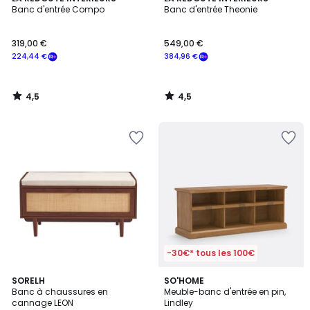
/ 5
/ 5
Banc d'entrée Compo
Banc d'entrée Theonie
319,00 €
549,00 €
224,44 €
384,96 €
4,5
4,5
/
/
5
5
-30€* tous les 100€
4,4
SORELH
SO'HOME
/ 5
Banc à chaussures en
Meuble-banc d'entrée en pin,
cannage LEON
Lindley