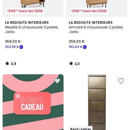
-30€* tous les 100€
-30€* tous les 100€
3,9
2,3
LA REDOUTE INTERIEURS
LA REDOUTE INTERIEURS
/ 5
/ 5
Meuble à chaussures 3 portes,
Armoire à chaussures 2 portes,
Jarta
Jarta
359,00 €
259,00 €
253,38 €
182,44 €
3,9
2,3
/
/
5
5
Best-seller