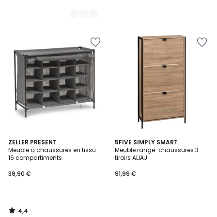
4,4
ZELLER PRESENT
5FIVE SIMPLY SMART
/ 5
Meuble à chaussures en tissu
Meuble range-chaussures 3
16 compartiments
tiroirs ALIAJ
39,90 €
91,99 €
4,4
/