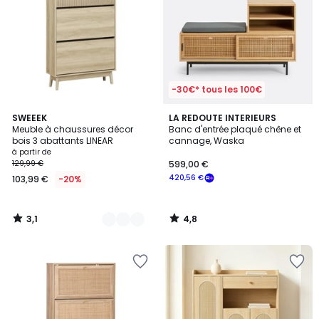
-30€* tous les 100€
3,1
4,8
2
SWEEEK
LA REDOUTE INTERIEURS
/
/ 5
Meuble à chaussures décor
Banc d'entrée plaqué chêne et
Couleurs
5
bois 3 abattants LINEAR
cannage, Waska
à partir de
129,99 €
599,00 €
420,56 €
103,99 €
-20%
3,1
4,8
/
/
5
5