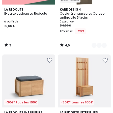
3
4,5
LA REDOUTE
14
KARE DESIGN
/
/ 5
E-carte cadeau La Redoute
Casier à chaussures Caruso
Couleurs
5
anthracite 5 tiroirs
à partir de
à partir de
10,00 €
219,00 €
175,20 €
-20%
3
4,5
/
/
5
5
-30€* tous les 100€
-30€* tous les 100€
4,5
4,5
LA REDOUTE INTERIEURS
LA REDOUTE INTERIEURS