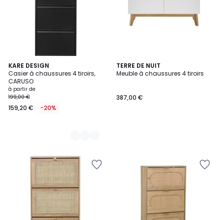
4
KARE DESIGN
TERRE DE NUIT
Casier à chaussures 4 tiroirs,
Meuble à chaussures 4 tiroirs
Couleurs
CARUSO
à partir de
199,00 €
387,00 €
159,20 €
-20%