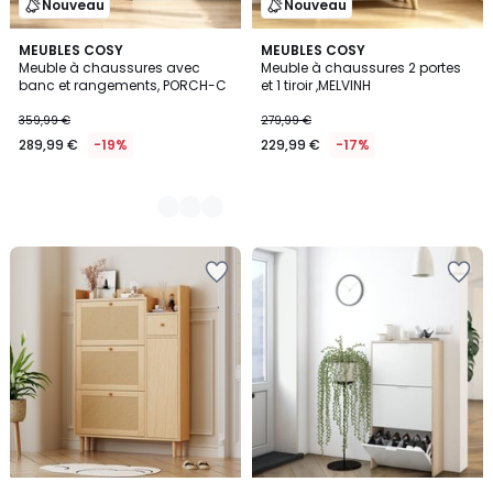
Nouveau
Nouveau
2
MEUBLES COSY
MEUBLES COSY
Meuble à chaussures avec
Meuble à chaussures 2 portes
Couleurs
banc et rangements, PORCH-C
et 1 tiroir ,MELVINH
359,99 €
279,99 €
289,99 €
-19%
229,99 €
-17%