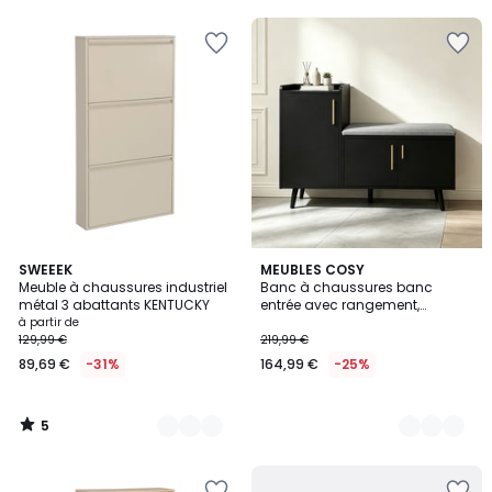
5
2
SWEEEK
2
MEUBLES COSY
/
Meuble à chaussures industriel
Banc à chaussures banc
Couleurs
Couleurs
5
métal 3 abattants KENTUCKY
entrée avec rangement,
NESTERA
à partir de
129,99 €
219,99 €
89,69 €
-31%
164,99 €
-25%
5
/
5