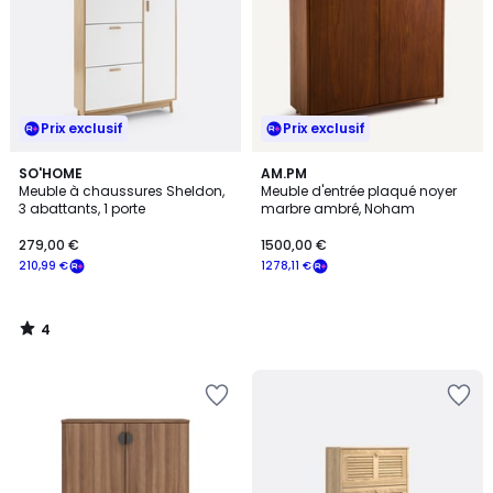
Prix exclusif
Prix exclusif
4
SO'HOME
AM.PM
/
Meuble à chaussures Sheldon,
Meuble d'entrée plaqué noyer
5
3 abattants, 1 porte
marbre ambré, Noham
279,00 €
1500,00 €
210,99 €
1278,11 €
4
/
5