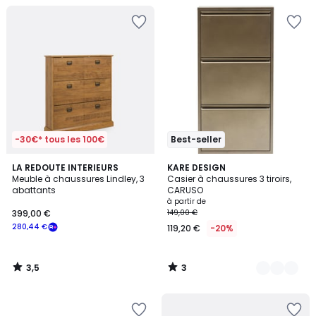
-30€* tous les 100€
Best-seller
3,5
3
LA REDOUTE INTERIEURS
14
KARE DESIGN
/ 5
/
Meuble à chaussures Lindley, 3
Casier à chaussures 3 tiroirs,
Couleurs
5
abattants
CARUSO
à partir de
399,00 €
149,00 €
280,44 €
119,20 €
-20%
3,5
3
/
/
5
5