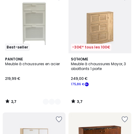
Best-seller
-30€* tous les 100€
2,7
3,7
8
PANTONE
SO'HOME
/ 5
/ 5
Meuble à chaussures en acier
Meuble à chaussures Mayor, 3
Couleurs
abattants 1 porte
219,99 €
249,00 €
175,86 €
2,7
3,7
/
/
5
5