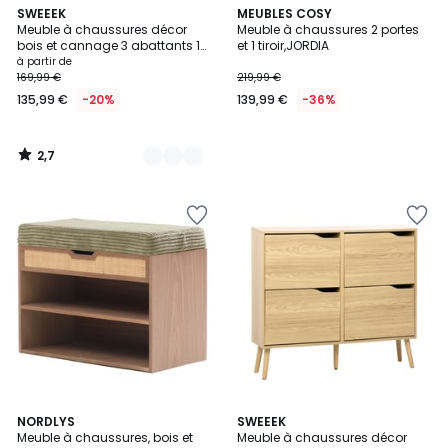
2,7
3
SWEEEK
MEUBLES COSY
/ 5
Meuble à chaussures décor
Meuble à chaussures 2 portes
Couleurs
bois et cannage 3 abattants 1
et 1 tiroir,JORDIA
porte BOHÈME
à partir de
169,99 €
219,99 €
135,99 €
-20%
139,99 €
-36%
2,7
/
5
3,5
NORDLYS
2
SWEEEK
/ 5
Meuble à chaussures, bois et
Meuble à chaussures décor
Couleurs