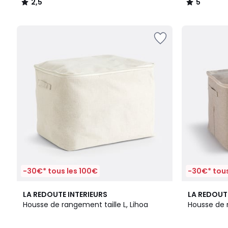
2,5
5
/
/
5
5
-30€* tous les 100€
-30€* tous
5
LA REDOUTE INTERIEURS
LA REDOUT
/
Housse de rangement taille L, Lihoa
Housse de r
5