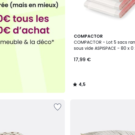
4,5
COMPACTOR
/ 5
COMPACTOR - Lot 5 sacs r
sous vide ASPISPACE - 80 x 0
- Transparent
17,99 €
4,5
/
5