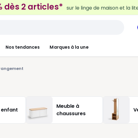
 dès 2 articles*
sur le linge de maison et la lit
Nos tendances
Marques à la une
 rangement
Meuble à
 enfant
V
chaussures