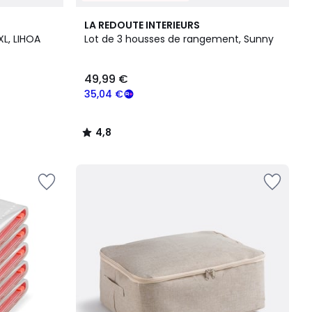
4,8
LA REDOUTE INTERIEURS
/ 5
XL, LIHOA
Lot de 3 housses de rangement, Sunny
49,99 €
35,04 €
4,8
/
5