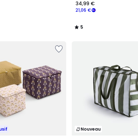
34,99 €
21,06 €
5
/
5
usif
Nouveau