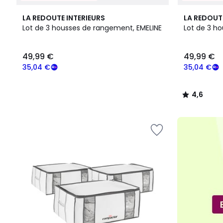
4,6
LA REDOUTE INTERIEURS
LA REDOUT
/ 5
Lot de 3 housses de rangement, EMELINE
Lot de 3 h
49,99
49,99 €
49,99 €
€
souscrivez
35,04 €
35,04 €
à
notre
4,6
programme
/
pour
5
payer
à
la
place
35,04
€.