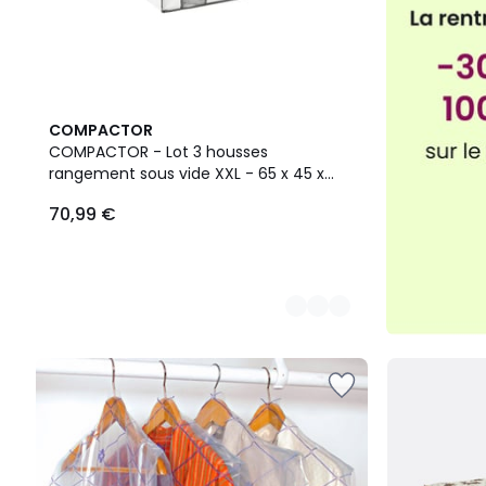
4
COMPACTOR
Couleurs
COMPACTOR - Lot 3 housses
rangement sous vide XXL - 65 x 45 x
H.27 cm - Bleu
70,99 €