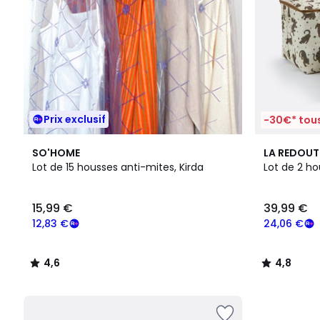
Prix exclusif
-30€* tous
4,6
4,8
SO'HOME
LA REDOUT
/ 5
/ 5
Lot de 15 housses anti-mites, Kirda
Lot de 2 ho
15,99 €
39,99 €
12,83 €
24,06 €
4,6
4,8
/
/
5
5