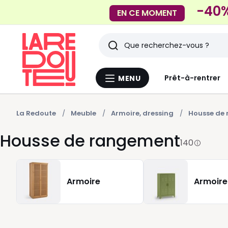
-40%
EN CE MOMENT
Rechercher
Derniers
Prêt-à-rentrer
MENU
Menu
articles
La
Redoute
vus
La Redoute
Meuble
Armoire, dressing
Housse de
Housse de rangement
140
Armoire
Armoire