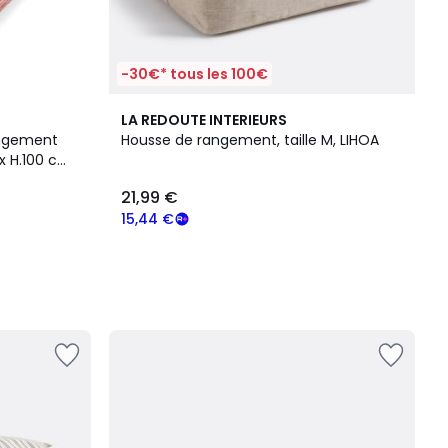
-30€* tous les 100€
LA REDOUTE INTERIEURS
angement
Housse de rangement, taille M, LIHOA
 x H.100 cm
21,99 €
15,44 €