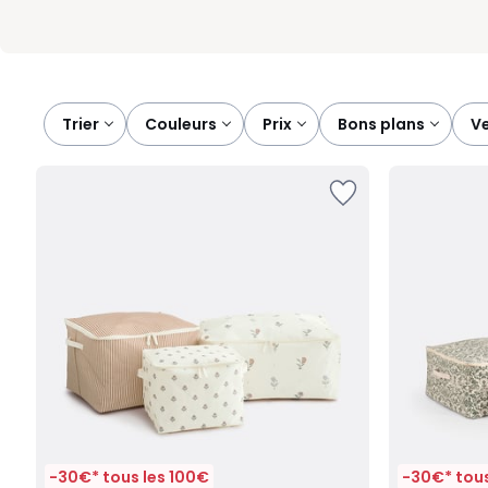
Trier
couleurs
prix
bons plans
-30€* tous les 100€
-30€* tous