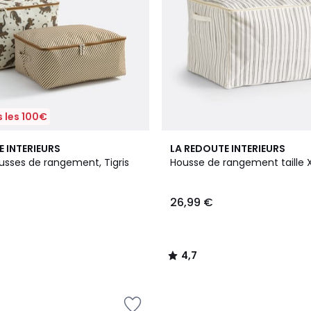
 les 100€
4,7
E INTERIEURS
LA REDOUTE INTERIEURS
/ 5
usses de rangement, Tigris
Housse de rangement taille X
26,99 €
4,7
/
5