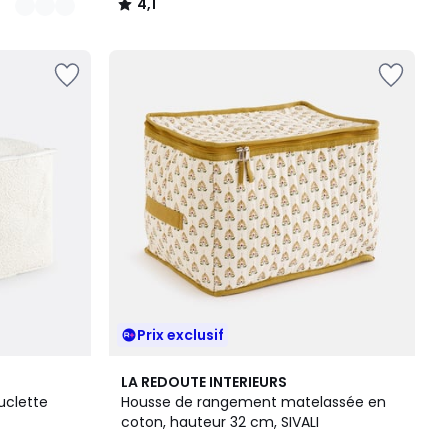
4,1
/
5
Prix exclusif
LA REDOUTE INTERIEURS
uclette
Housse de rangement matelassée en
coton, hauteur 32 cm, SIVALI