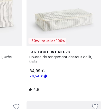
-30€* tous les 100€
4,5
LA REDOUTE INTERIEURS
/ 5
L, Uzès
Housse de rangement dessous de lit,
Uzès
34,99 €
24,54 €
4,5
/
5