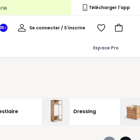
erie
Télécharger l'app
Mon
Se connecter / S'inscrire
Mon
Voir
Voir
compte
espace
mes
mon
La
favoris
panier
Espace Pro
Redoute
+
estiaire
Dressing