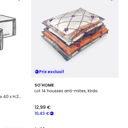
Prix exclusif
4,1
SO'HOME
/ 5
Lot 14 housses anti-mites, Kirda
x 40 x H.25
12,99 €
10,43 €