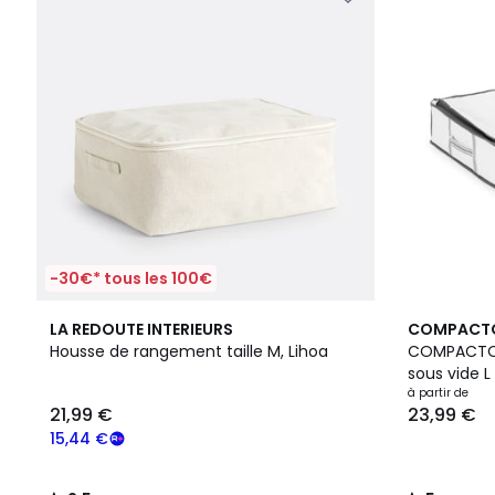
-30€* tous les 100€
2,5
5
5
LA REDOUTE INTERIEURS
COMPACT
/ 5
Couleurs
/
Housse de rangement taille M, Lihoa
COMPACTOR
5
sous vide L
à partir de
21,99 €
23,99 €
15,44 €