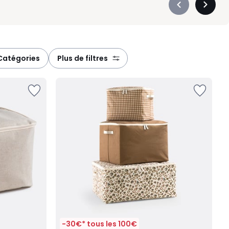
Précédent
Suivan
-
-
défiler
défiler
à
à
gauche
droite
catégories
plus de filtres
-30€* tous les 100€