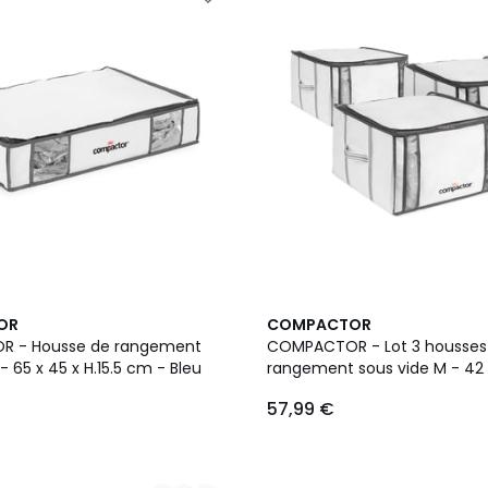
4
OR
COMPACTOR
Couleurs
 - Housse de rangement
COMPACTOR - Lot 3 housses
 - 65 x 45 x H.15.5 cm - Bleu
rangement sous vide M - 42 
cm - Blanc
57,99 €