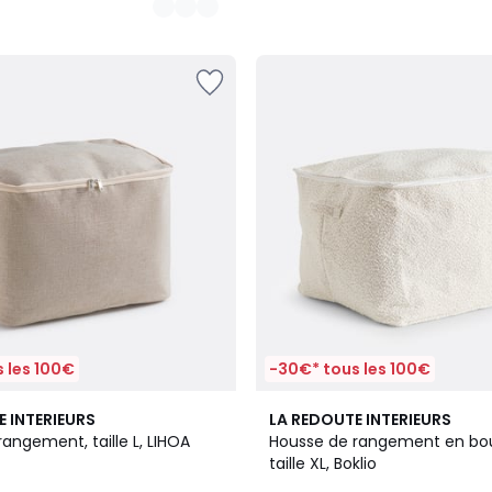
 les 100€
-30€* tous les 100€
5
E INTERIEURS
LA REDOUTE INTERIEURS
/
angement, taille L, LIHOA
Housse de rangement en bo
5
taille XL, Boklio