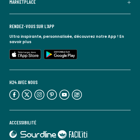
MARKETPLACE
RENDEZ-VOUS SUR L'APP
Ultra inspirante, personnalisée, découvrez notre App !
En
savoir plus
lien vers l'app store
lien vers google play
H24 AVEC NOUS
lien vers l'espace réseaux sociaux
lien vers l'espace réseaux sociaux
lien vers l'espace réseaux sociaux
lien vers l'espace réseaux sociaux
lien vers l'espace réseaux sociaux
lien vers le blog la redoute
ACCESSIBILITÉ
lien vers Sourdline
lien vers Faciliti