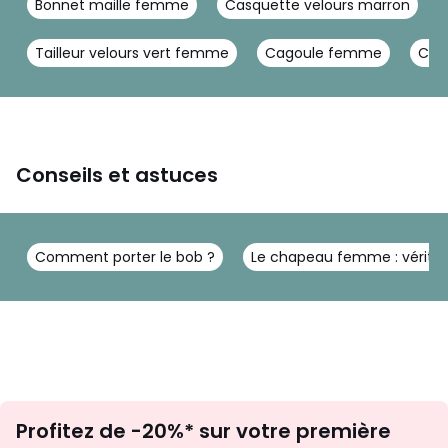
Bonnet maille femme
Casquette velours marron
Tailleur velours vert femme
Cagoule femme
Casq
Conseils et astuces
Comment porter le bob ?
Le chapeau femme : véritab
Inscription
Profitez de -20%* sur votre première
newsletter