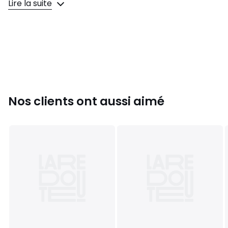
Lire la suite
Réf:
PC4624
Couleurs
Bleu Marine, Rouge, Noir
Tailles
M
Nos clients ont aussi aimé