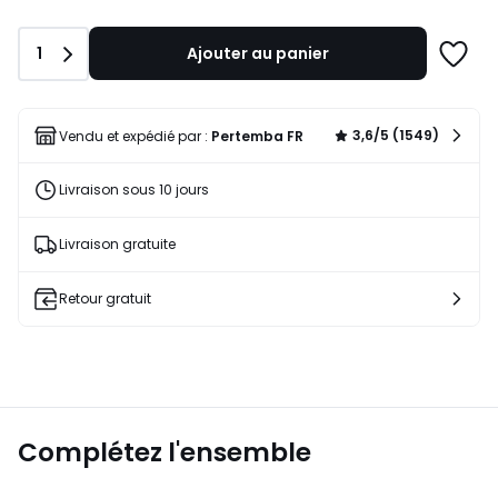
Quantité
1
Ajouter au panier
Ajoute
à
une
liste
3,6/5 (1549)
Vendu et expédié par :
Pertemba FR
Livraison sous 10 jours
Livraison gratuite
Retour gratuit
Complétez l'ensemble