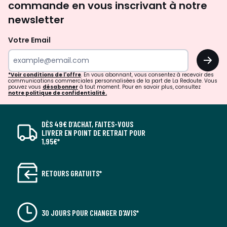
commande en vous inscrivant à notre
newsletter
Votre Email
OK
*Voir conditions de l'offre
. En vous abonnant, vous consentez à recevoir des
communications commerciales personnalisées de la part de La Redoute. Vous
pouvez vous
désabonner
à tout moment. Pour en savoir plus, consultez
notre politique de confidentialité.
DÈS 49€ D’ACHAT, FAITES-VOUS
LIVRER EN POINT DE RETRAIT POUR
1,95€*
RETOURS GRATUITS*
30 JOURS POUR CHANGER D'AVIS*