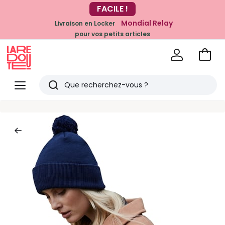
-20% dès 39€*
FACILE !
sur la mode
Mondial Relay
Livraison en Locker
pour vos petits articles
Voir
mon
La
panie
Redoute
Menu
Rechercher
Derniers
articles
vus