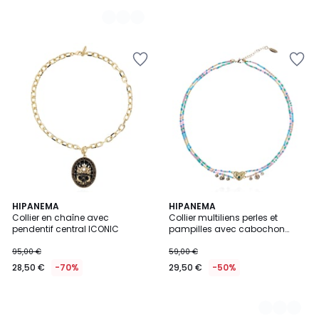
de
55,00
€
50%
de
réduction
appliquée.
HIPANEMA
3
HIPANEMA
Collier en chaîne avec
Collier multiliens perles et
Couleurs
pendentif central ICONIC
pampilles avec cabochon
cœur MYLOVE
95,00 €
59,00 €
28,50 €
-70%
29,50 €
-50%