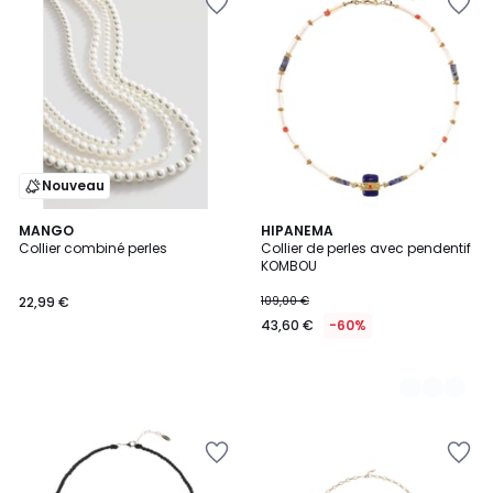
Nouveau
MANGO
2
HIPANEMA
Collier combiné perles
Collier de perles avec pendentif
Couleurs
KOMBOU
22,99 €
109,00 €
43,60 €
-60%