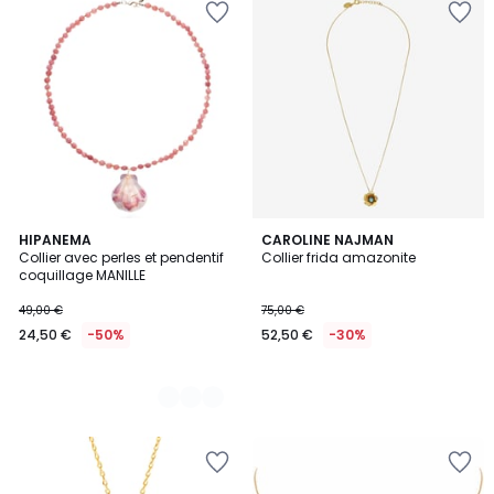
4
HIPANEMA
CAROLINE NAJMAN
Collier avec perles et pendentif
Collier frida amazonite
Couleurs
coquillage MANILLE
49,00 €
75,00 €
24,50 €
-50%
52,50 €
-30%