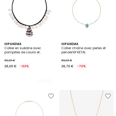
3
HIPANEMA
HIPANEMA
Collier en suédine avec
Collier chaîne avec perles et
Couleurs
pampilles de cauris et
pendentif KETAL
pendentif ALOE
65,00 €
89,00 €
26,00 €
-60%
26,70 €
-70%