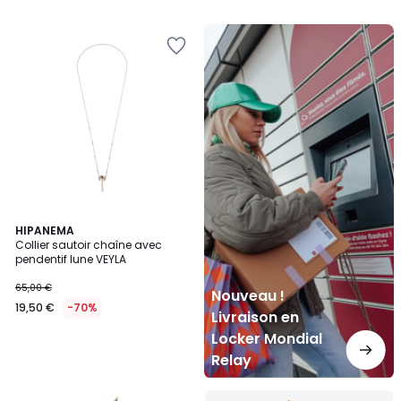
Nouveau
!
Livraison
en
Locker
Mondial
Relay
HIPANEMA
Collier sautoir chaîne avec
pendentif lune VEYLA
65,00 €
Nouveau !
19,50 €
-70%
Livraison en
Locker Mondial
Relay