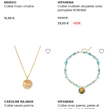
MANGO
HIPANEMA
Collier maxi-chaîne
Collier multilien de perles avec
pampilles ROWANA
19,99 €
59,00 €
29,50 €
-50%
4
CAROLINE NAJMAN
HIPANEMA
Collier seven parme
Collier avec pierres, perles et
Couleurs