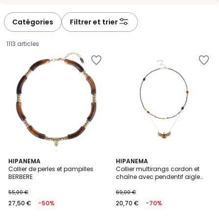
-
-
défiler
défiler
à
à
Catégories
Filtrer et trier
gauche
droite
1113 articles
5
HIPANEMA
HIPANEMA
Collier de perles et pampilles
Collier multirangs cordon et
Couleurs
BERBERE
chaîne avec pendentif aigle
27,50
TIMAEL
55,00 €
69,00 €
€
27,50 €
-50%
20,70 €
-70%
au
lieu