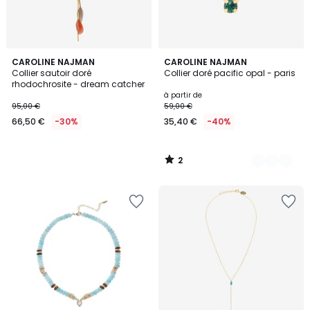
2
CAROLINE NAJMAN
8
CAROLINE NAJMAN
/
Collier sautoir doré
Collier doré pacific opal - paris
Couleurs
5
rhodochrosite - dream catcher
à partir de
95,00 €
59,00 €
66,50 €
-30%
35,40 €
-40%
2
/
5