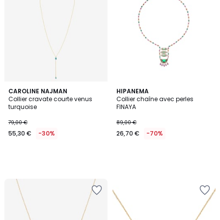
CAROLINE NAJMAN
HIPANEMA
Collier cravate courte venus
Collier chaîne avec perles
turquoise
FINAYA
79,00 €
89,00 €
55,30 €
-30%
26,70 €
-70%