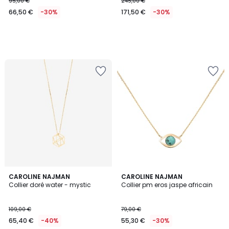
95,00 €
245,00 €
66,50 €
-30%
171,50 €
-30%
CAROLINE NAJMAN
CAROLINE NAJMAN
Collier doré water - mystic
Collier pm eros jaspe africain
109,00 €
79,00 €
65,40 €
-40%
55,30 €
-30%