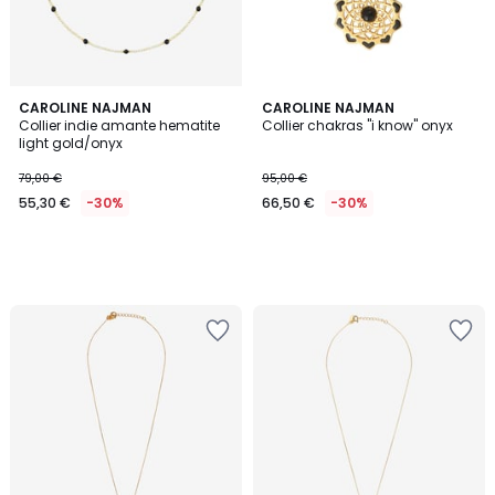
CAROLINE NAJMAN
CAROLINE NAJMAN
Collier indie amante hematite
Collier chakras "i know" onyx
light gold/onyx
79,00 €
95,00 €
55,30 €
-30%
66,50 €
-30%