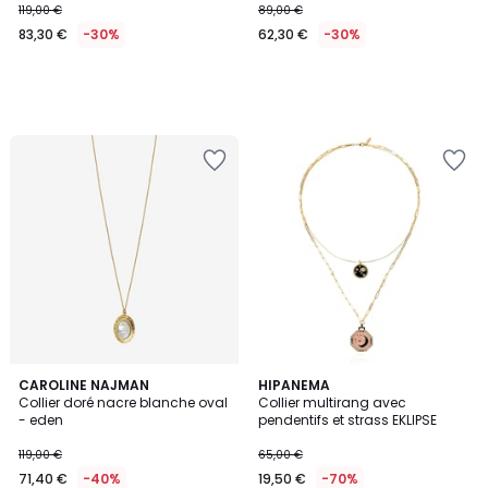
119,00 €
89,00 €
83,30 €
-30%
62,30 €
-30%
CAROLINE NAJMAN
HIPANEMA
Collier doré nacre blanche oval
Collier multirang avec
- eden
pendentifs et strass EKLIPSE
119,00 €
65,00 €
71,40 €
-40%
19,50 €
-70%