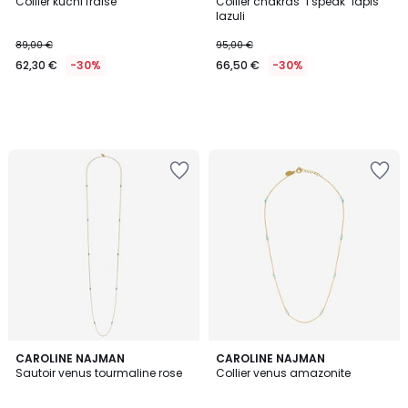
Collier kuchi fraise
Collier chakras "i speak" lapis
lazuli
89,00 €
95,00 €
62,30 €
-30%
66,50 €
-30%
CAROLINE NAJMAN
CAROLINE NAJMAN
Sautoir venus tourmaline rose
Collier venus amazonite