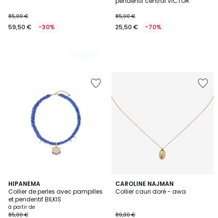
pendentif central VICTOR
85,00 €
85,00 €
59,50 €
-30%
25,50 €
-70%
2
HIPANEMA
CAROLINE NAJMAN
Collier de perles avec pampilles
Collier cauri doré - awa
Couleurs
et pendentif BILKIS
à partir de
85,00 €
89,00 €