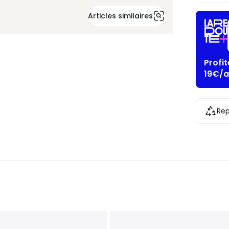
Articles similaires
Profi
19€/a
Rep