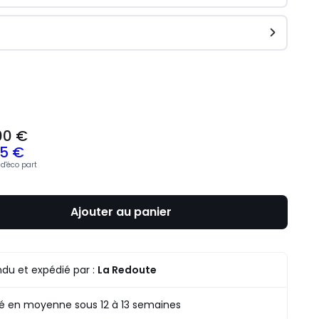
ité
00 €
05 €
d'éco part
Ajouter au panier
du et expédié par :
La Redoute
ré en moyenne sous 12 à 13 semaines