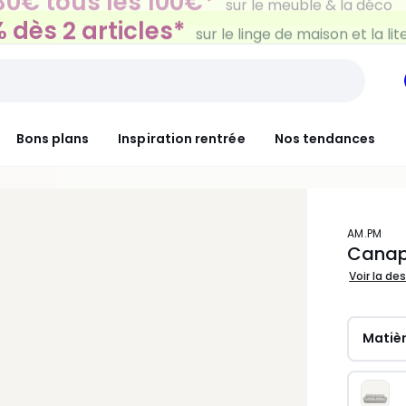
 dès 2 articles*
sur le linge de maison et la lit
Bons plans
Inspiration rentrée
Nos tendances
AM.PM
Canap
Voir la de
Matièr