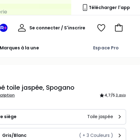
erie
Télécharger l'app
Mon
Se connecter / S'inscrire
Mon
Voir
Voir
compte
espace
mes
mon
La
favoris
panier
Marques à la une
Espace Pro
Redoute
+
é toile jaspée, Spogano
scription
4,7
/5
3 avis
e siège
Toile jaspée
Gris/Blanc
( +
3
Couleurs )