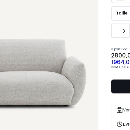
Taille
Quant
1
à partir de
2800,
1964,
dont
13,50 €
Ven
Liv