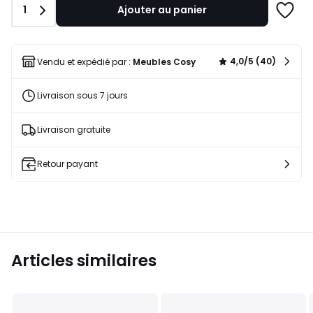
Quantité
1
Ajouter au panier
49,99
Ajoute
€
à
10%
une
de
liste
4,0/5 (40)
Vendu et expédié par :
Meubles Cosy
réduction
appliquée.
Livraison sous 7 jours
Livraison gratuite
Retour payant
Articles similaires