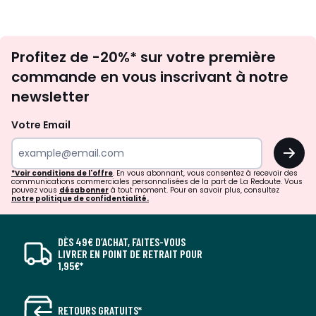
Inscription
Profitez de -20%* sur votre première
newsletter
commande en vous inscrivant à notre
newsletter
Votre Email
OK
*Voir conditions de l'offre
. En vous abonnant, vous consentez à recevoir des
communications commerciales personnalisées de la part de La Redoute. Vous
pouvez vous
désabonner
à tout moment. Pour en savoir plus, consultez
notre politique de confidentialité.
DÈS 49€ D’ACHAT, FAITES-VOUS
LIVRER EN POINT DE RETRAIT POUR
1,95€*
RETOURS GRATUITS*