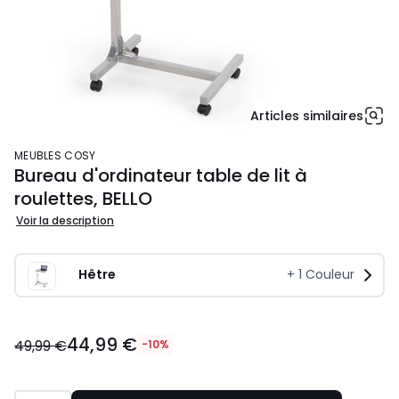
Articles similaires
MEUBLES COSY
Bureau d'ordinateur table de lit à
roulettes, BELLO
Voir la description
Hêtre
+
1
Couleur
44,99
44,99 €
€
49,99 €
-10%
au
lieu
de