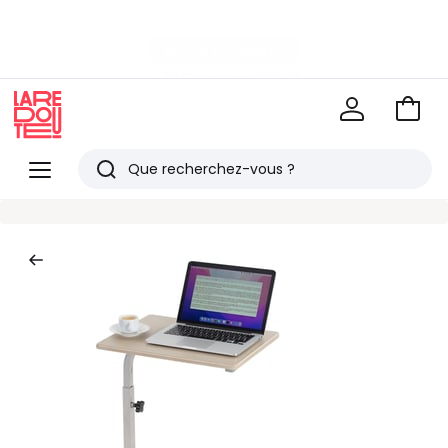
-40% dès 2 articles*
sur le linge de maison et la literie
EN CE MOMENT
-30€ tous les 100€*
sur le meuble & la déco
Voir
mon
La
panie
Redoute
Menu
Rechercher
Derniers
articles
vus