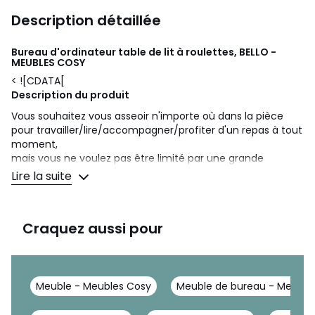
Description détaillée
Bureau d'ordinateur table de lit à roulettes, BELLO -
MEUBLES COSY
< ![CDATA[
Description du produit
Vous souhaitez vous asseoir n'importe où dans la pièce
pour travailler/lire/accompagner/profiter d'un repas à tout
moment,
mais vous ne voulez pas être limité par une grande
table/un petit espace ou des situations gênantes ?
Lire la suite
Je vous recommande sincèrement notre table d'appoint
portable BELLO. Les roulettes amovibles font de cette table
un
Craquez aussi pour
compagnon flexible dans chaque pièce - qu'il s'agisse d'un
salon, d'un bureau, d'une chambre, d'un balcon, etc.
C'est une table de chevet pour ordinateur portable
réglable en hauteur, une table d'appoint pour canapé.
Meuble - Meubles Cosy
Meuble de bureau - Meuble