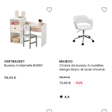
5
4,4
VERTBAUDET
MILIBOO
/ 5
Bureau maternelle BUNNY
Chaise de bureau à roulettes
design blanc et acier chromé
JESSY
119,00 €
149,99 €
72,00 €
-52%
4,4
/
5