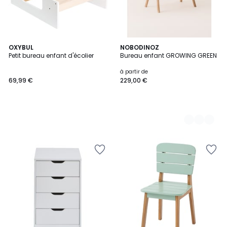
OXYBUL
5
NOBODINOZ
Petit bureau enfant d'écolier
Bureau enfant GROWING GREEN
Couleurs
à partir de
69,99 €
229,00 €