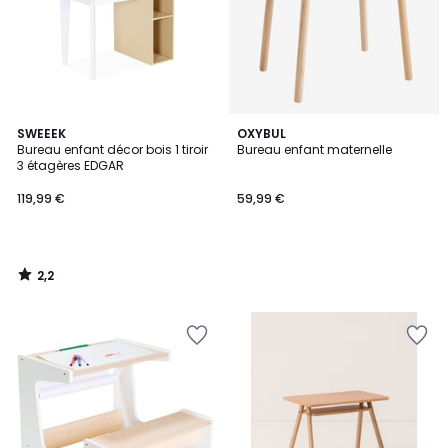
2,2
SWEEEK
OXYBUL
/ 5
Bureau enfant décor bois 1 tiroir
Bureau enfant maternelle
3 étagères EDGAR
119,99 €
59,99 €
2,2
/
5