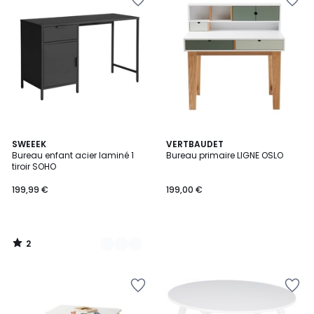
2
3
SWEEEK
VERTBAUDET
/
Bureau enfant acier laminé 1
Bureau primaire LIGNE OSLO
Couleurs
5
tiroir SOHO
199,99 €
199,00 €
2
/
5