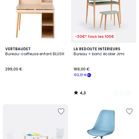
-30€* tous les 100€
4,3
VERTBAUDET
2
LA REDOUTE INTERIEURS
/ 5
Bureau-coiffeuse enfant BLUSH
Bureau + banc écolier Jimi
Couleurs
299,00 €
169,00 €
102,31 €
4,3
/
5