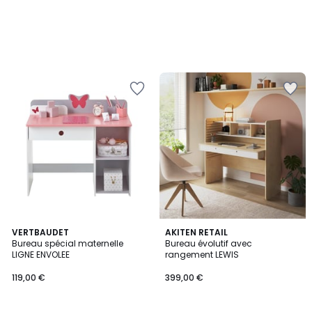
2
VERTBAUDET
AKITEN RETAIL
/
Bureau spécial maternelle
Bureau évolutif avec
5
LIGNE ENVOLEE
rangement LEWIS
119,00 €
399,00 €