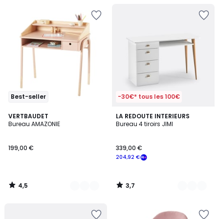
Best-seller
-30€* tous les 100€
4,5
3,7
2
VERTBAUDET
3
LA REDOUTE INTERIEURS
/ 5
/ 5
Bureau AMAZONIE
Bureau 4 tiroirs JIMI
Couleurs
Couleurs
199,00 €
339,00 €
204,92 €
4,5
3,7
/
/
5
5