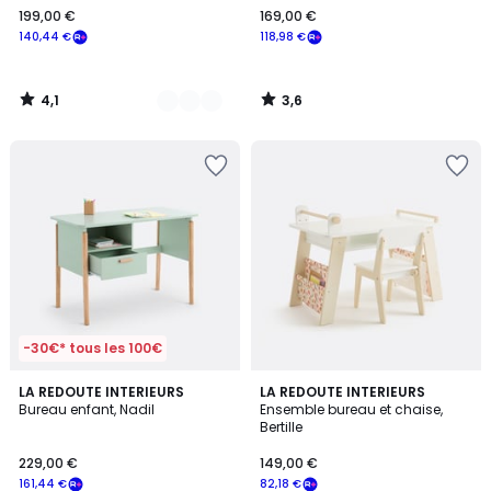
199,00 €
169,00 €
€
140,44 €
118,98 €
souscrivez
à
notre
4,1
3,6
programme
/
/
5
5
pour
payer
à
la
place
140,44
€.
-30€* tous les 100€
4,6
2
LA REDOUTE INTERIEURS
LA REDOUTE INTERIEURS
/ 5
/
Bureau enfant, Nadil
Ensemble bureau et chaise,
5
Bertille
229,00 €
149,00 €
161,44 €
82,18 €