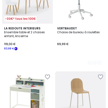
-30€* tous les 100€
LA REDOUTE INTERIEURS
4
VERTBAUDET
Ensemble table et 2 chaises
Chaise de bureau à roulettes
Couleurs
enfant, Ancelme
119,00 €
69,99 €
83,98 €