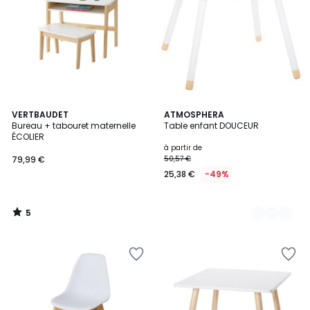
5
VERTBAUDET
2
ATMOSPHERA
/
Bureau + tabouret maternelle
Table enfant DOUCEUR
Couleurs
5
ÉCOLIER
à partir de
79,99 €
50,57 €
25,38 €
-49%
5
/
5