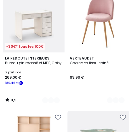
-30€* tous les 100€
3,9
2
LA REDOUTE INTERIEURS
2
VERTBAUDET
/ 5
Bureau pin massif et MDF, Gaby
Chaise en tissu chiné
Couleurs
Couleurs
à partir de
269,00 €
69,99 €
189,46 €
3,9
/
5