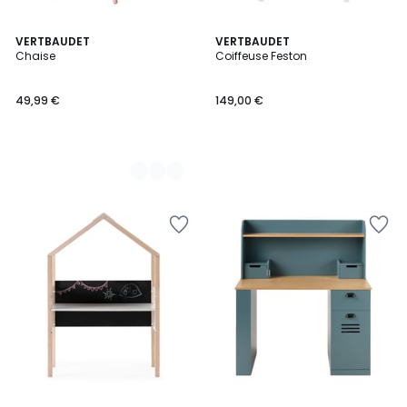
2
VERTBAUDET
VERTBAUDET
Chaise
Coiffeuse Feston
Couleurs
49,99 €
149,00 €