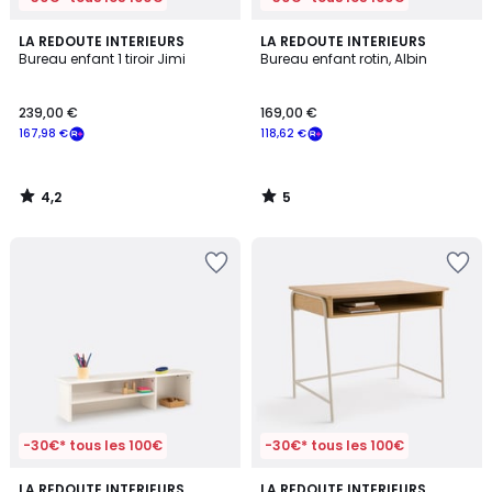
4,2
5
LA REDOUTE INTERIEURS
LA REDOUTE INTERIEURS
/ 5
/
Bureau enfant 1 tiroir Jimi
Bureau enfant rotin, Albin
5
239,00 €
169,00 €
167,98 €
118,62 €
4,2
5
/
/
5
5
-30€* tous les 100€
-30€* tous les 100€
3,7
LA REDOUTE INTERIEURS
LA REDOUTE INTERIEURS