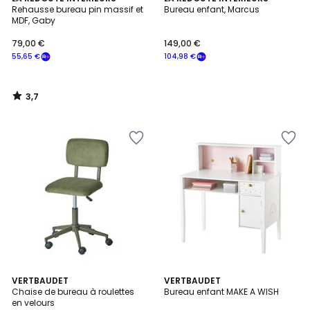
/ 5
Rehausse bureau pin massif et
Bureau enfant, Marcus
MDF, Gaby
79,00 €
149,00 €
55,65 €
104,98 €
3,7
/
5
3
VERTBAUDET
VERTBAUDET
Chaise de bureau à roulettes
Bureau enfant MAKE A WISH
Couleurs
en velours