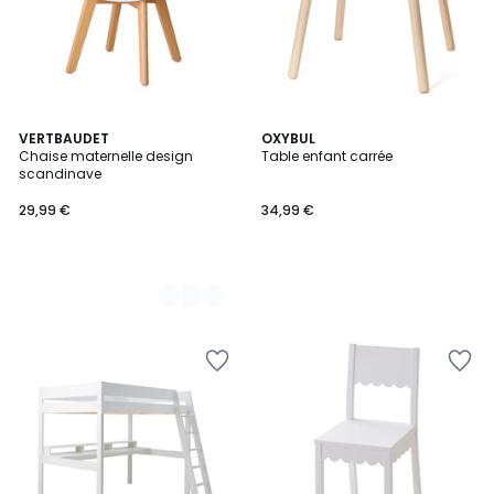
2
VERTBAUDET
OXYBUL
Chaise maternelle design
Table enfant carrée
Couleurs
scandinave
29,99 €
34,99 €