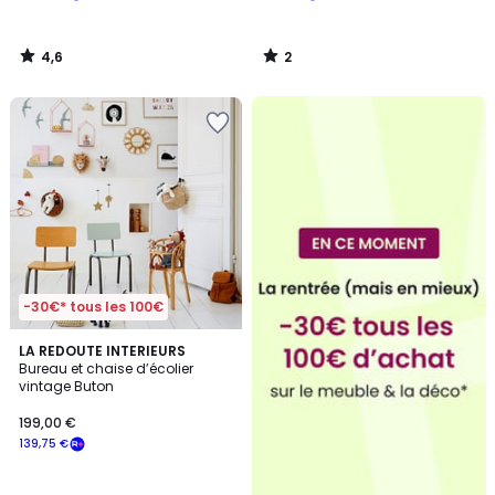
4,6
2
/
/
5
5
-30€* tous les 100€
3,7
LA REDOUTE INTERIEURS
/ 5
Bureau et chaise d’écolier
vintage Buton
199,00 €
139,75 €