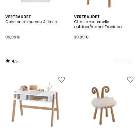
4,5
VERTBAUDET
2
VERTBAUDET
/ 5
Caisson de bureau 4 tiroirs
Chaise maternelle
Couleurs
outdoor/indoor Tropicool
99,99 €
39,99 €
4,5
/
5