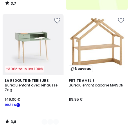
3,7
/
5
Nouveau
-30€* tous les 100€
3,8
2
LA REDOUTE INTERIEURS
PETITE AMELIE
/ 5
Bureau enfant avec réhausse
Bureau enfant cabane MAISON
Couleurs
Zag
149,00 €
119,95 €
90,31 €
3,8
/
5