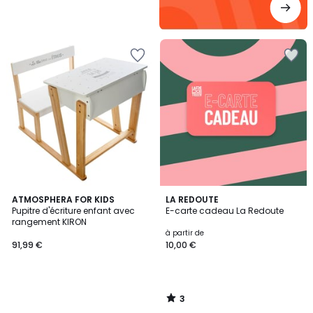
3
ATMOSPHERA FOR KIDS
LA REDOUTE
/
Pupitre d'écriture enfant avec
E-carte cadeau La Redoute
5
rangement KIRON
à partir de
91,99 €
10,00 €
3
/