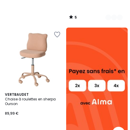
5
/
5
Alma
payez
sans
frais
VERTBAUDET
Chaise à roulettes en sherpa
Ourson
89,99 €