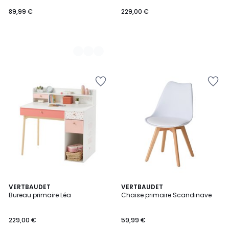
89,99 €
229,00 €
5
VERTBAUDET
3
VERTBAUDET
/
Bureau primaire Léa
Chaise primaire Scandinave
Couleurs
5
229,00 €
59,99 €