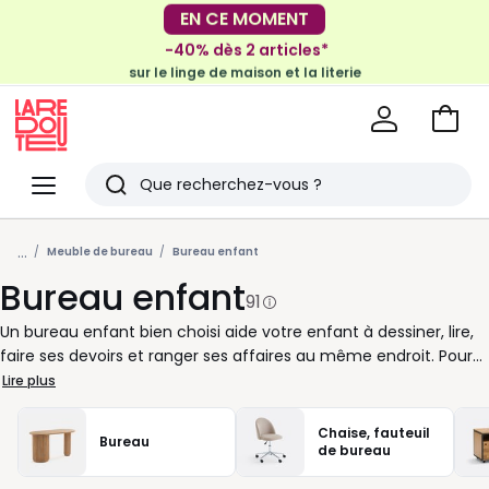
-40% dès 2 articles*
sur le linge de maison et la literie
EN CE MOMENT
-30€ tous les 100€*
sur le meuble & la déco
Voir
mon
La
panie
Redoute
Menu
Rechercher
Derniers
...
articles
Meuble de bureau
Bureau enfant
Bureau enfant
vus
91
Un bureau enfant bien choisi aide votre enfant à dessiner, lire,
faire ses devoirs et ranger ses affaires au même endroit. Pour
suivre son rythme, nous vous proposons des modèles adaptés
Lire plus
à chaque âge : petit bureau pour la maternelle, bureau avec
rangements pour l’école primaire, format plus structuré pour
Chaise, fauteuil
Bureau
les années collège. Tiroirs, niche, caisson, étagères intégrées :
de bureau
chaque détail compte pour garder crayons, cahiers et livres à