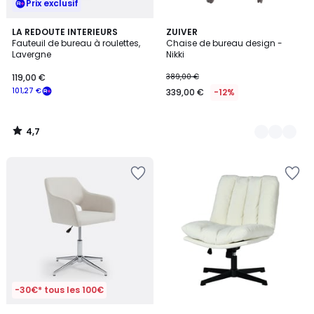
Prix exclusif
4,7
LA REDOUTE INTERIEURS
2
ZUIVER
/ 5
Fauteuil de bureau à roulettes,
Chaise de bureau design -
Couleurs
Lavergne
Nikki
119,00 €
389,00 €
101,27 €
339,00 €
-12%
4,7
/
5
-30€* tous les 100€