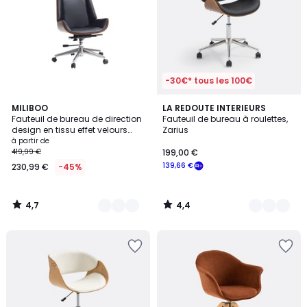
-30€* tous les 100€
4,7
4,4
4
MILIBOO
2
LA REDOUTE INTERIEURS
/ 5
/ 5
Fauteuil de bureau de direction
Fauteuil de bureau à roulettes,
Couleurs
Couleurs
design en tissu effet velours
Zarius
texturé beige, bois foncé et acier
à partir de
chromé CURVED
419,99 €
199,00 €
139,66 €
230,99 €
-45%
4,7
4,4
/
/
5
5