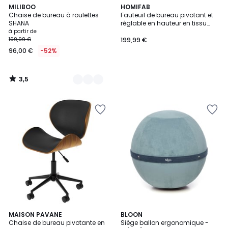
3,5
5
MILIBOO
HOMIFAB
/ 5
Chaise de bureau à roulettes
Fauteuil de bureau pivotant et
Couleurs
SHANA
réglable en hauteur en tissu
bouclé - GIANNI
à partir de
199,99 €
199,99 €
96,00 €
-52%
3,5
/
5
2
MAISON PAVANE
3
BLOON
Chaise de bureau pivotante en
Siège ballon ergonomique -
Couleurs
Couleurs