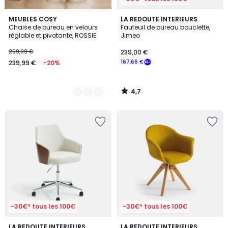
4,7
3
MEUBLES COSY
LA REDOUTE INTERIEURS
/ 5
Chaise de bureau en velours
Fauteuil de bureau bouclette,
Couleurs
réglable et pivotante, ROSSIE
Jimeo
299,99 €
239,00 €
167,66 €
239,99 €
-20%
4,7
/
5
-30€* tous les 100€
-30€* tous les 100€
5
4
LA REDOUTE INTERIEURS
2
LA REDOUTE INTERIEURS