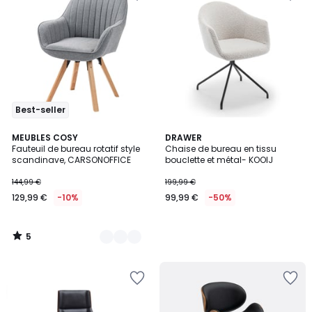
Best-seller
5
4
MEUBLES COSY
DRAWER
/
Fauteuil de bureau rotatif style
Chaise de bureau en tissu
Couleurs
5
scandinave, CARSONOFFICE
bouclette et métal- KOOIJ
144,99 €
199,99 €
129,99 €
-10%
99,99 €
-50%
5
/
5