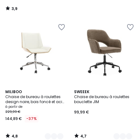
3,9
/
5
4,8
4,7
2
MILIBOO
4
SWEEEK
/ 5
/ 5
Chaise de bureau à roulettes
Chaise de bureau à roulettes
Couleurs
Couleurs
design noire, bois foncé et acier
bouclette JIM
chromé MELKIOR
à partir de
229,99 €
99,99 €
144,89 €
-37%
4,8
4,7
/
/