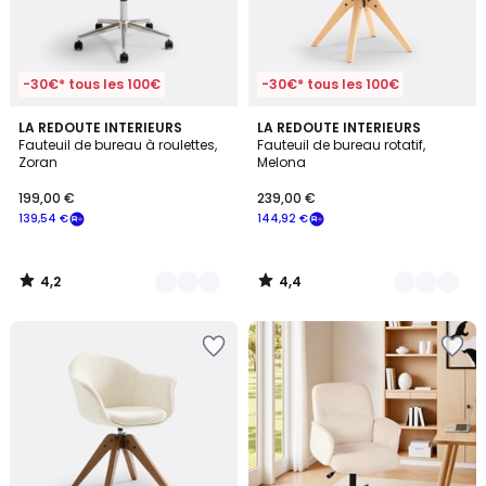
-30€* tous les 100€
-30€* tous les 100€
4,2
4,4
2
LA REDOUTE INTERIEURS
4
LA REDOUTE INTERIEURS
/ 5
/ 5
Fauteuil de bureau à roulettes,
Fauteuil de bureau rotatif,
Couleurs
Couleurs
Zoran
Melona
199,00 €
239,00 €
139,54 €
144,92 €
4,2
4,4
/
/
5
5