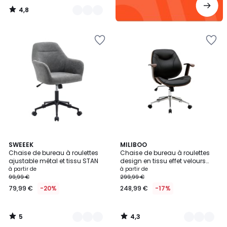
4,8
/
5
5
4,3
4
SWEEEK
2
MILIBOO
/
/ 5
Chaise de bureau à roulettes
Chaise de bureau à roulettes
Couleurs
Couleurs
5
ajustable métal et tissu STAN
design en tissu effet velours
texturé beige, bois foncé et acier
à partir de
à partir de
chromé YORKE
99,99 €
299,99 €
79,99 €
-20%
248,99 €
-17%
5
4,3
/
/