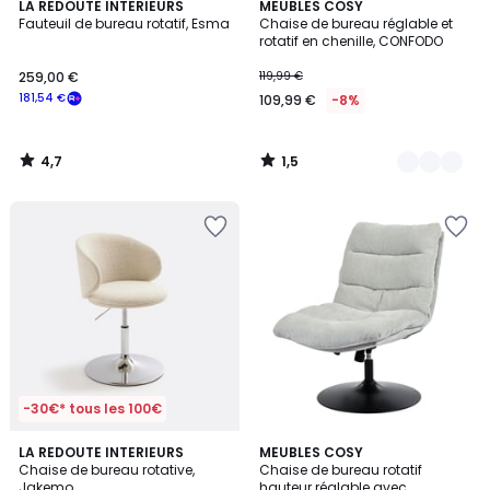
4,7
1,5
LA REDOUTE INTERIEURS
4
MEUBLES COSY
/ 5
/
Fauteuil de bureau rotatif, Esma
Chaise de bureau réglable et
Couleurs
5
rotatif en chenille, CONFODO
259,00 €
119,99 €
181,54 €
109,99 €
-8%
4,7
1,5
/
/
5
5
-30€* tous les 100€
5
1
LA REDOUTE INTERIEURS
MEUBLES COSY
/
/
Chaise de bureau rotative,
Chaise de bureau rotatif
5
5
Jakemo
hauteur réglable avec