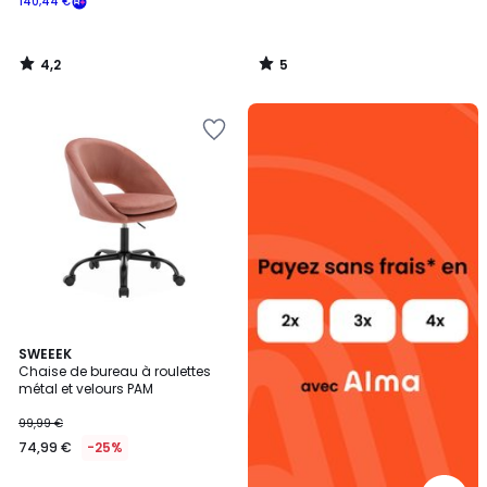
140,44 €
4,2
5
/
/
5
5
Alma
payez
sans
frais
4,8
2
SWEEEK
/ 5
Chaise de bureau à roulettes
Couleurs
métal et velours PAM
99,99 €
74,99 €
-25%