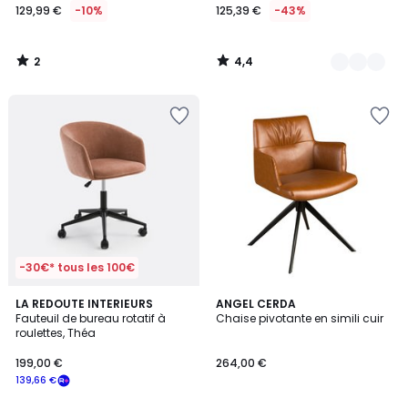
129,99 €
-10%
125,39 €
-43%
2
4,4
/
/
5
5
-30€* tous les 100€
3,9
LA REDOUTE INTERIEURS
ANGEL CERDA
/ 5
Fauteuil de bureau rotatif à
Chaise pivotante en simili cuir
roulettes, Théa
199,00 €
264,00 €
139,66 €