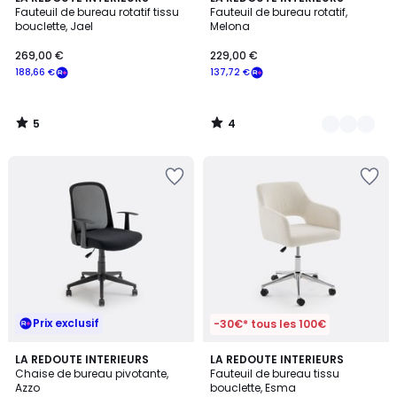
/
/
Fauteuil de bureau rotatif tissu
Fauteuil de bureau rotatif,
Couleurs
5
5
bouclette, Jael
Melona
269,00 €
229,00 €
188,66 €
137,72 €
5
4
/
/
5
5
Prix exclusif
-30€* tous les 100€
4,4
5
LA REDOUTE INTERIEURS
LA REDOUTE INTERIEURS
/ 5
/
Chaise de bureau pivotante,
Fauteuil de bureau tissu
5
Azzo
bouclette, Esma