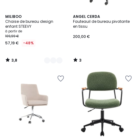
3,8
3
4
MILIBOO
ANGEL CERDA
/ 5
/
Chaise de bureau design
Fauteauil de bureau pivotante
Couleurs
5
enfant STEEVY
en tissu
à partir de
109,99 €
200,00 €
57,19 €
-48%
3,8
3
/
/
5
5