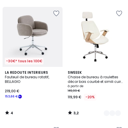
5
5
-30€* tous les 100€
4
3,2
LA REDOUTE INTERIEURS
2
SWEEEK
/
/ 5
Fauteuil de bureau rotatif,
Chaise de bureau à roulettes
Couleurs
5
BELLAGIO
décor bois courbé et simili cuir
MICHAEL
à partir de
219,00 €
149,99 €
153,66 €
119,99 €
-20%
4
3,2
/
/
5
5