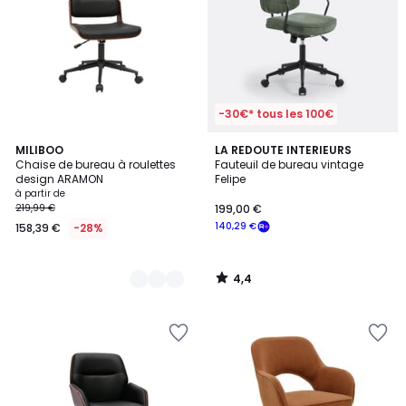
-30€* tous les 100€
4,4
2
MILIBOO
LA REDOUTE INTERIEURS
/ 5
Chaise de bureau à roulettes
Fauteuil de bureau vintage
Couleurs
design ARAMON
Felipe
à partir de
219,99 €
199,00 €
140,29 €
158,39 €
-28%
4,4
/
5