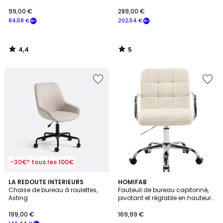
99,00 €
289,00 €
84,58 €
202,54 €
4,4
5
/
/
5
5
-30€* tous les 100€
4,2
5
LA REDOUTE INTERIEURS
HOMIFAB
/ 5
/
Chaise de bureau à roulettes,
Fauteuil de bureau capitonné,
5
Asting
pivotant et réglable en hauteur
en velours côtelé - NOLAN
199,00 €
169,99 €