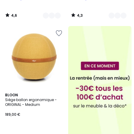
4,6
4,3
/
/
5
5
9
BLOON
Siège ballon ergonomique -
Couleurs
ORIGINAL - Medium
189,00 €