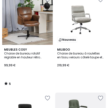
Nouveau
5
MEUBLES COSY
MILIBOO
/
Chaise de bureau rotatif
Chaise de bureau à roulettes
5
réglable en hauteur rétro
en tissu velours côtelé taupe et
vintage, THOMASINAOFFICE
métal chromé MIRABEAU
99,99 €
219,99 €
5
/
5