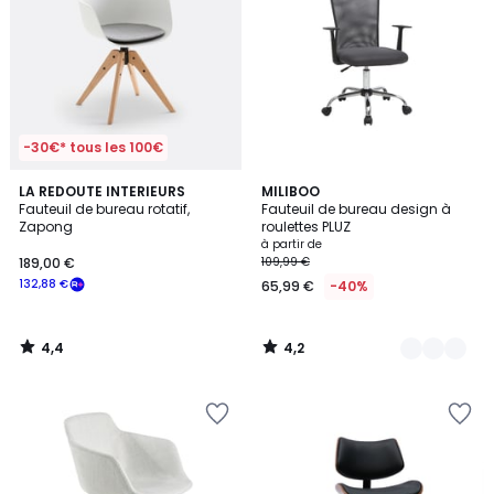
-30€* tous les 100€
4,4
4,2
LA REDOUTE INTERIEURS
2
MILIBOO
/ 5
/ 5
Fauteuil de bureau rotatif,
Fauteuil de bureau design à
Couleurs
Zapong
roulettes PLUZ
à partir de
189,00 €
109,99 €
132,88 €
65,99 €
-40%
4,4
4,2
/
/
5
5