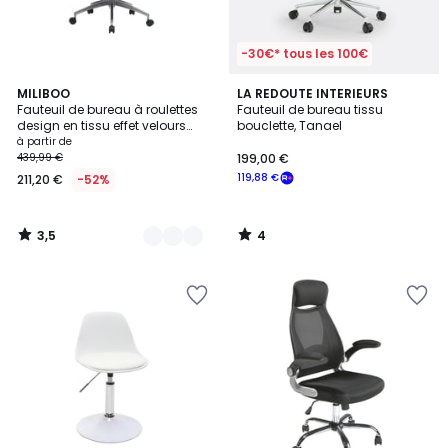
-30€* tous les 100€
3,5
4
4
MILIBOO
LA REDOUTE INTERIEURS
/ 5
/
Fauteuil de bureau à roulettes
Fauteuil de bureau tissu
Couleurs
5
design en tissu effet velours
bouclette, Tanael
texturé beige, bois foncé et acier
à partir de
chromé ELON
439,99 €
199,00 €
119,88 €
211,20 €
-52%
3,5
4
/
/
5
5