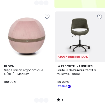
-30€* tous les 100€
4
3
BLOON
LA REDOUTE INTERIEURS
/
Siège ballon ergonomique -
Fauteuil de bureau rotatif à
Couleurs
5
CÔTELÉ - Medium
roulettes, Tanaël
199,00 €
189,00 €
132,66 €
4
/
5