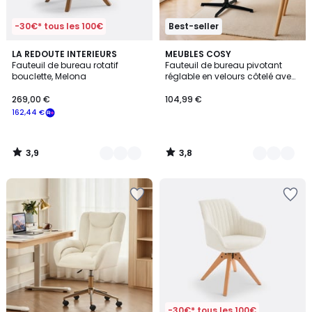
-30€* tous les 100€
Best-seller
3,9
3,8
2
LA REDOUTE INTERIEURS
3
MEUBLES COSY
/ 5
/ 5
Fauteuil de bureau rotatif
Fauteuil de bureau pivotant
Couleurs
Couleurs
bouclette, Melona
réglable en velours côtelé avec
accoudoirs et base en métal
noir, THOMASINACORDO
269,00 €
104,99 €
162,44 €
3,9
3,8
/
/
5
5
-30€* tous les 100€