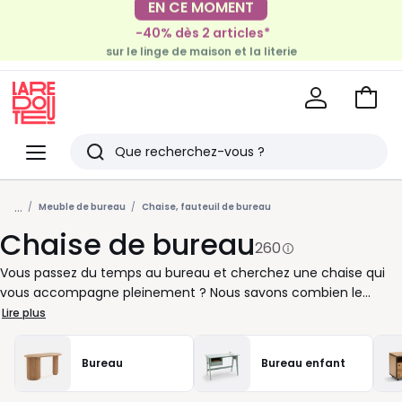
-40% dès 2 articles*
EN CE MOMENT
sur le linge de maison et la literie
-30€ tous les 100€*
sur le meuble & la déco
Voir
mon
La
panie
Redoute
Menu
Rechercher
Derniers
...
articles
Meuble de bureau
Chaise, fauteuil de bureau
Chaise de bureau
vus
260
Vous passez du temps au bureau et cherchez une chaise qui
vous accompagne pleinement ? Nous savons combien le
confort est essentiel pour rester concentré, efficace et
Lire plus
détendu tout au long de la journée. Chez La Redoute, nous
avons pensé à chaque détail pour vous aider à trouver la
Bureau
Bureau enfant
chaise qui correspond à vos besoins et à votre rythme. Avant
tout, observez votre utilisation quotidienne. Une chaise