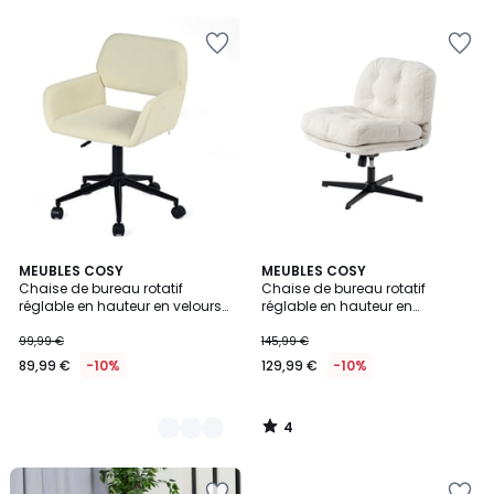
5
5
4
2
MEUBLES COSY
MEUBLES COSY
/
Chaise de bureau rotatif
Chaise de bureau rotatif
Couleurs
5
réglable en hauteur en velours
réglable en hauteur en
côtelé, ROSS
bouclette, ALINTONEXOFFICE
99,99 €
145,99 €
89,99 €
-10%
129,99 €
-10%
4
/
5