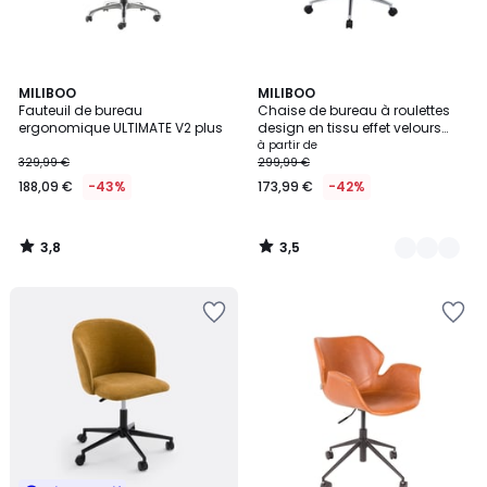
3,8
3,5
MILIBOO
2
MILIBOO
/ 5
/ 5
Fauteuil de bureau
Chaise de bureau à roulettes
Couleurs
ergonomique ULTIMATE V2 plus
design en tissu effet velours
texturé gris, bois clair et acier
à partir de
chromé RUFIN
329,99 €
299,99 €
188,09 €
-43%
173,99 €
-42%
3,8
3,5
/
/
5
5