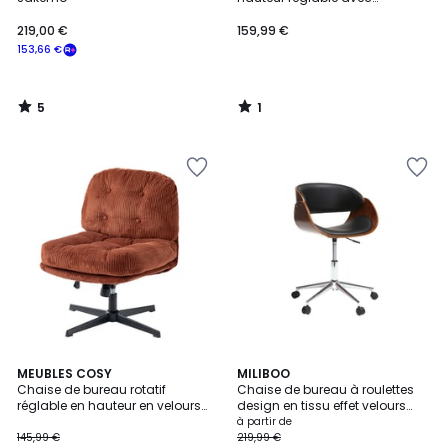
inclinable sans accoudoirs,
LAMBERYOFFICE
219,00 €
159,99 €
153,66 €
5
1
/
/
5
5
2
4,4
MEUBLES COSY
7
MILIBOO
/
/ 5
Chaise de bureau rotatif
Chaise de bureau à roulettes
Couleurs
5
réglable en hauteur en velours
design en tissu effet velours
côtelé, ALINTONEXOFFICE
texturé beige, bois clair et acier
à partir de
chromé BENT
145,99 €
219,99 €