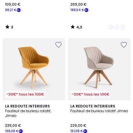
109,00 €
269,00 €
€
98,21 €
188,54 €
souscrivez
à
notre
3
4,3
programme
/
/
5
5
pour
payer
à
la
place
98,21
€.
-30€* tous les 100€
-30€* tous les 100€
4,6
4,3
3
LA REDOUTE INTERIEURS
2
LA REDOUTE INTERIEURS
/ 5
/ 5
Fauteuil de bureau rotatif,
Fauteuil de bureau rotatif Jimeo
Couleurs
Couleurs
Jimeo
239,00 €
229,00 €
168,08 €
161,08 €