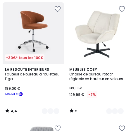
-30€* tous les 100€
4,4
5
2
LA REDOUTE INTERIEURS
2
MEUBLES COSY
/ 5
/
Fauteuil de bureau à roulettes,
Chaise de bureau rotatif
Couleurs
Couleurs
5
Elga
réglable en hauteur en velours
côtelé, DUROTHILOFFICE
199,00 €
139,99 €
139,54 €
129,99 €
-7%
4,4
5
/
/
5
5