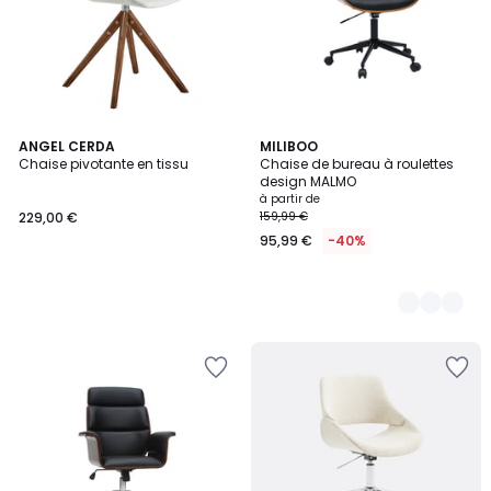
ANGEL CERDA
2
MILIBOO
Chaise pivotante en tissu
Chaise de bureau à roulettes
Couleurs
design MALMO
à partir de
229,00 €
159,99 €
95,99 €
-40%