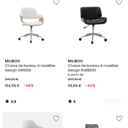
4,8
5
MILIBOO
2
MILIBOO
/ 5
/
Chaise de bureau à roulettes
Chaise de bureau à roulettes
Couleurs
5
design HANSEN
design RUBBENS
à partir de
249,99 €
209,99 €
134,99 €
-46%
119,69 €
-43%
4,8
5
/
/
5
5