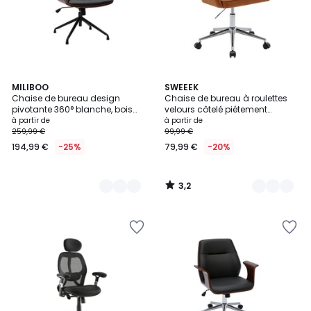
3,2
2
MILIBOO
4
SWEEEK
/ 5
Chaise de bureau design
Chaise de bureau à roulettes
Couleurs
Couleurs
pivotante 360° blanche, bois
velours côtelé piétement
clair et métal chromé MARLOW
chromé JIM
à partir de
à partir de
259,99 €
99,99 €
194,99 €
-25%
79,99 €
-20%
3,2
/
5