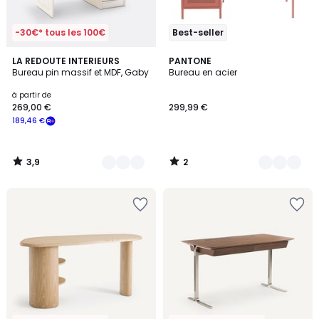
-30€* tous les 100€
Best-seller
3,9
2
2
LA REDOUTE INTERIEURS
5
PANTONE
/ 5
/
Bureau pin massif et MDF, Gaby
Bureau en acier
Couleurs
Couleurs
5
à partir de
269,00 €
299,99 €
189,46 €
3,9
2
/
/
5
5