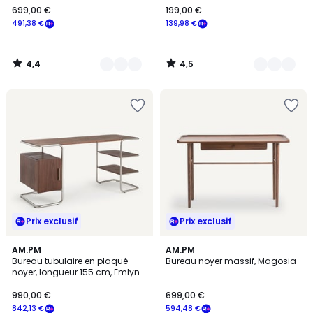
699,00 €
199,00 €
€
491,38 €
139,98 €
souscrivez
à
notre
4,4
4,5
programme
/
/
5
5
pour
payer
à
la
place
491,38
€.
Prix exclusif
Prix exclusif
4,3
4,4
AM.PM
AM.PM
/ 5
/ 5
Bureau tubulaire en plaqué
Bureau noyer massif, Magosia
noyer, longueur 155 cm, Emlyn
990,00 €
699,00 €
842,13 €
594,48 €