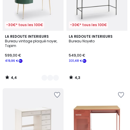
-30€* tous les 100€
-30€* tous les 100€
4,4
4,3
2
LA REDOUTE INTERIEURS
LA REDOUTE INTERIEURS
/ 5
/ 5
Bureau vintage plaqué noyer,
Bureau Noyeto
Couleurs
Topim
599,00 €
549,00 €
419,96 €
331,48 €
4,4
4,3
/
/
5
5