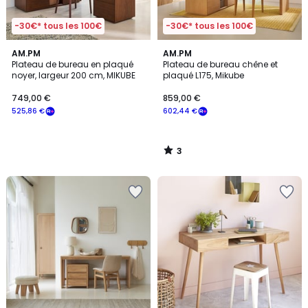
-30€* tous les 100€
-30€* tous les 100€
3
AM.PM
AM.PM
/
Plateau de bureau en plaqué
Plateau de bureau chêne et
5
noyer, largeur 200 cm, MIKUBE
plaqué L175, Mikube
749,00 €
859,00 €
525,86 €
602,44 €
3
/
5