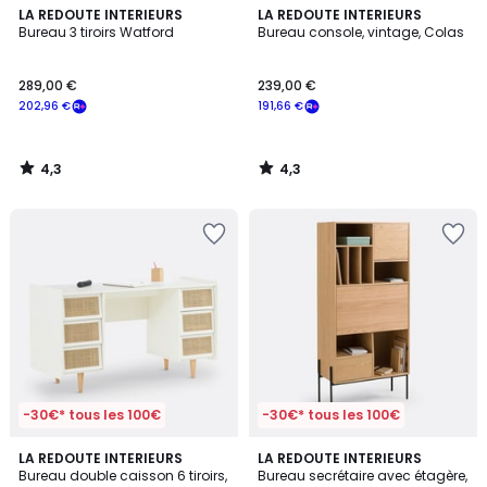
4,3
4,3
LA REDOUTE INTERIEURS
LA REDOUTE INTERIEURS
/ 5
/ 5
Bureau 3 tiroirs Watford
Bureau console, vintage, Colas
289,00 €
239,00 €
202,96 €
191,66 €
4,3
4,3
/
/
5
5
-30€* tous les 100€
-30€* tous les 100€
4,2
3,5
2
LA REDOUTE INTERIEURS
LA REDOUTE INTERIEURS
/ 5
/ 5
Bureau double caisson 6 tiroirs,
Bureau secrétaire avec étagère,
Couleurs