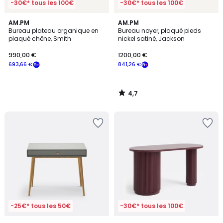
-30€* tous les 100€
-30€* tous les 100€
4,7
AM.PM
AM.PM
/ 5
Bureau plateau organique en
Bureau noyer, plaqué pieds
plaqué chêne, Smith
nickel satiné, Jackson
990,00 €
1200,00 €
693,66 €
841,26 €
4,7
/
5
-25€* tous les 50€
-30€* tous les 100€