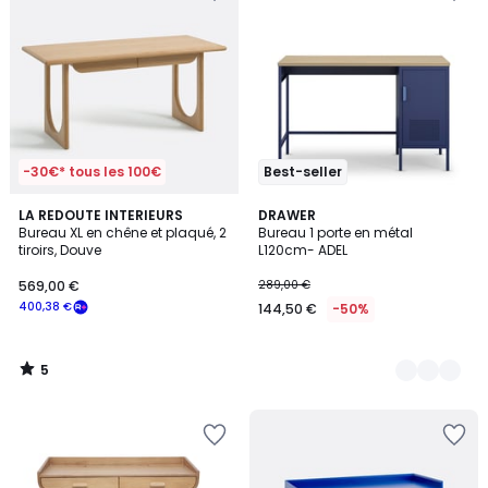
-30€* tous les 100€
Best-seller
5
LA REDOUTE INTERIEURS
5
DRAWER
/
Bureau XL en chêne et plaqué, 2
Bureau 1 porte en métal
Couleurs
5
tiroirs, Douve
L120cm- ADEL
569,00 €
289,00 €
400,38 €
144,50 €
-50%
5
/
5