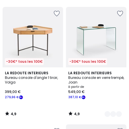
5
5
-30€* tous les 100€
-30€* tous les 100€
4,9
4,9
LA REDOUTE INTERIEURS
2
LA REDOUTE INTERIEURS
/ 5
/ 5
Bureau console d'angle 1 tiroir,
Bureau console en verre trempé,
Couleurs
Volga
Joan
à partir de
399,00 €
549,00 €
279,96 €
387,10 €
4,9
4,9
/
/
5
5