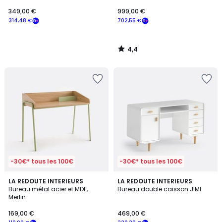
MARSSO
349,00 €
999,00 €
314,48 €
702,55 €
4,4
/
5
-30€* tous les 100€
-30€* tous les 100€
3,6
4,1
LA REDOUTE INTERIEURS
LA REDOUTE INTERIEURS
/ 5
/ 5
Bureau métal acier et MDF,
Bureau double caisson JIMI
Merlin
169,00 €
469,00 €