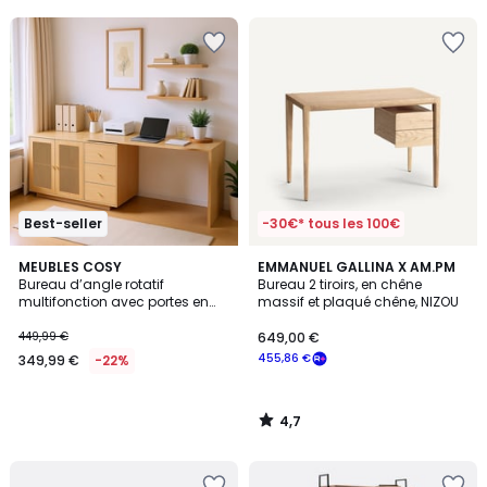
5
5
Best-seller
-30€* tous les 100€
4,7
MEUBLES COSY
EMMANUEL GALLINA X AM.PM
/ 5
Bureau d’angle rotatif
Bureau 2 tiroirs, en chêne
multifonction avec portes en
massif et plaqué chêne, NIZOU
rotin 3 tiroirs et rangement
intégré, DICCPER
449,99 €
649,00 €
455,86 €
349,99 €
-22%
4,7
/
5