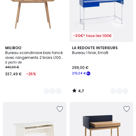
-30€* tous les 100€
4,7
3
MILIBOO
2
LA REDOUTE INTERIEURS
/ 5
Bureau scandinave bois foncé
Bureau 1 tiroir, Emott
Couleurs
Couleurs
avec rangements 2 tiroirs L100
cm HALLEN
à partir de
449,99 €
299,00 €
210,24 €
337,49 €
-25%
4,7
/
5