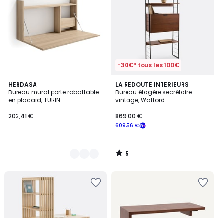
-30€* tous les 100€
5
6
HERDASA
LA REDOUTE INTERIEURS
/
Bureau mural porte rabattable
Bureau étagère secrétaire
Couleurs
5
en placard, TURIN
vintage, Watford
202,41 €
869,00 €
609,56 €
5
/
5