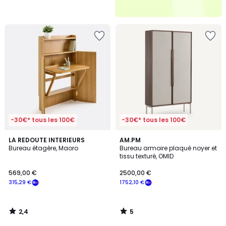
-30€* tous les 100€
-30€* tous les 100€
2,4
5
LA REDOUTE INTERIEURS
AM.PM
/ 5
/
Bureau étagère, Maoro
Bureau armoire plaqué noyer et
5
tissu texturé, OMID
569,00 €
2500,00 €
315,29 €
1752,10 €
2,4
5
/
/
5
5