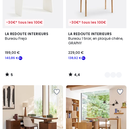
-30€* tous les 100€
-30€* tous les 100€
5
4,4
LA REDOUTE INTERIEURS
3
LA REDOUTE INTERIEURS
/
/ 5
Bureau Freja
Bureau 1 tiroir, en plaqué chêne,
Couleurs
5
GRAPHY
199,00 €
229,00 €
140,86 €
138,92 €
5
4,4
/
/
5
5