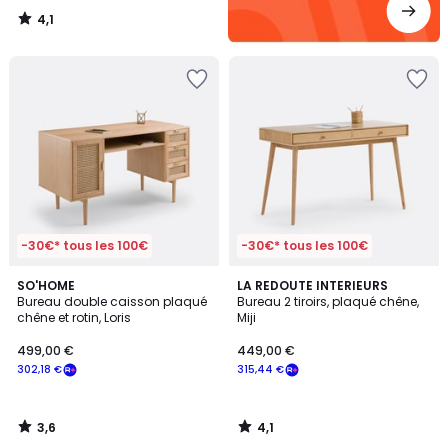
4,1
/
5
-30€* tous les 100€
-30€* tous les 100€
3,6
4,1
SO'HOME
LA REDOUTE INTERIEURS
/ 5
/ 5
Bureau double caisson plaqué
Bureau 2 tiroirs, plaqué chêne,
chêne et rotin, Loris
Miji
499,00 €
449,00 €
302,18 €
315,44 €
3,6
4,1
/
/