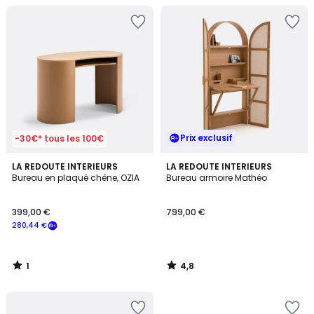
Prix exclusif
-30€* tous les 100€
1
4,8
LA REDOUTE INTERIEURS
LA REDOUTE INTERIEURS
/
/ 5
Bureau en plaqué chêne, OZIA
Bureau armoire Mathéo
5
399,00 €
799,00 €
280,44 €
1
4,8
/
/
5
5