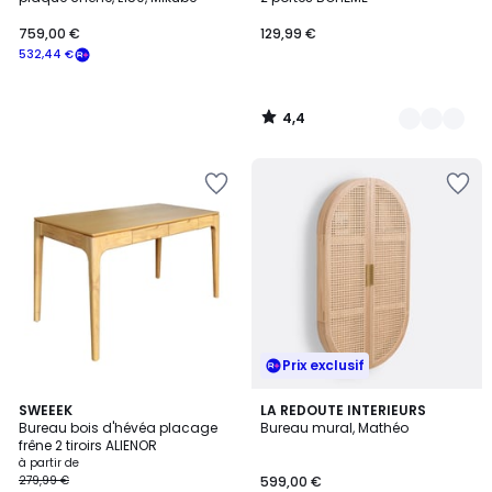
759,00 €
129,99 €
532,44 €
4,4
/
5
Prix exclusif
4,4
4,5
2
SWEEEK
LA REDOUTE INTERIEURS
/ 5
/ 5
Bureau bois d'hévéa placage
Bureau mural, Mathéo
Couleurs
frêne 2 tiroirs ALIENOR
à partir de
279,99 €
599,00 €