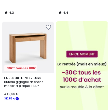
4,3
4,4
/
/
5
5
-30€* tous les 100€
LA REDOUTE INTERIEURS
Bureau gigogne en chêne
massif et plaqué, TINDY
449,00 €
317,55 €