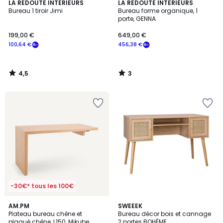
4,5
3
LA REDOUTE INTERIEURS
LA REDOUTE INTERIEURS
/ 5
/
Bureau 1 tiroir Jimi
Bureau forme organique, 1
5
porte, GENNA
199,00 €
649,00 €
100,64 €
456,38 €
4,5
3
/
/
5
5
-30€* tous les 100€
4,4
AM.PM
2
SWEEEK
/ 5
Plateau bureau chêne et
Bureau décor bois et cannage
Couleurs
plaqué chêne, L150, Mikube
2 portes BOHÈME