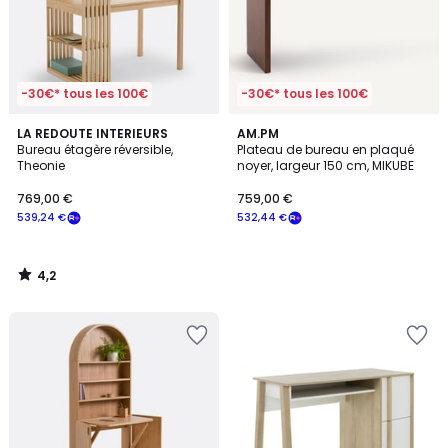
-30€* tous les 100€
-30€* tous les 100€
4,2
LA REDOUTE INTERIEURS
AM.PM
/ 5
Bureau étagère réversible,
Plateau de bureau en plaqué
Theonie
noyer, largeur 150 cm, MIKUBE
769,00 €
759,00 €
539,24 €
532,44 €
4,2
/
5