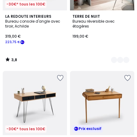
-30€* tous les 100€
3,8
LA REDOUTE INTERIEURS
2
TERRE DE NUIT
/ 5
Bureau console d'angle avec
Bureau réversible avec
Couleurs
tiroir, Achilde
étagères
319,00 €
199,00 €
223,75 €
3,8
/
5
Prix exclusif
-30€* tous les 100€