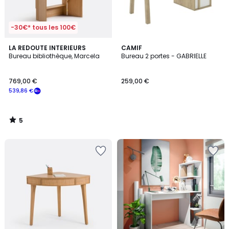
-30€* tous les 100€
5
LA REDOUTE INTERIEURS
CAMIF
/
Bureau bibliothèque, Marcela
Bureau 2 portes - GABRIELLE
5
769,00 €
259,00 €
539,86 €
5
/
5