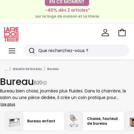
-40% dès 2 articles*
EN CE MOMENT
sur le linge de maison et la literie
-30€ tous les 100€*
sur le meuble & la déco
Voir
mon
La
panie
Redoute
Menu
Rechercher
Derniers
...
articles
Meuble de bureau
Bureau
Bureau
vus
620
Bureau bien choisi, journées plus fluides. Dans la chambre, le
salon ou une pièce dédiée, il crée un coin pratique pour
travailler, écrire, classer ou aider les enfants à faire leurs
Lire plus
devoirs. Petit format pour les espaces serrés, grand plateau
pour étaler ordinateur, cahiers et papiers, modèle avec tiroirs
Chaise, fauteuil
Bureau enfant
pour garder l’essentiel à portée de main : à chacun sa façon de
de bureau
s’organiser. Bois clair pour une ambiance douce, métal pour