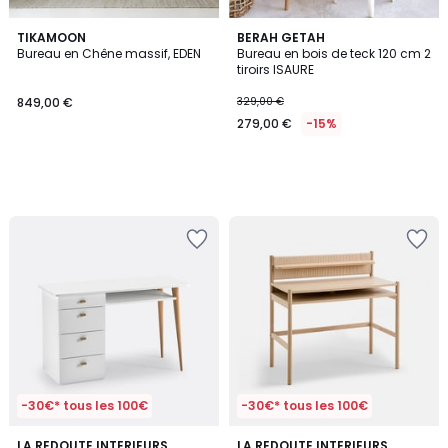
TIKAMOON
BERAH GETAH
Bureau en Chêne massif, EDEN
Bureau en bois de teck 120 cm 2
tiroirs ISAURE
849,00 €
329,00 €
279,00 €
-15%
-30€* tous les 100€
-30€* tous les 100€
3,7
3
LA REDOUTE INTERIEURS
LA REDOUTE INTERIEURS