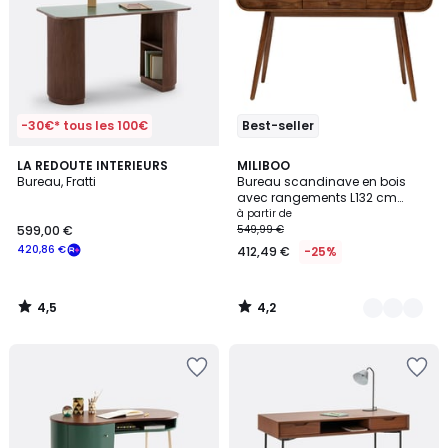
-30€* tous les 100€
Best-seller
4,5
4,2
LA REDOUTE INTERIEURS
2
MILIBOO
/ 5
/ 5
Bureau, Fratti
Bureau scandinave en bois
Couleurs
avec rangements L132 cm
HALLEN
à partir de
599,00 €
549,99 €
420,86 €
412,49 €
-25%
4,5
4,2
/
/
5
5