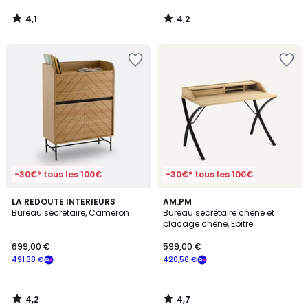
4,1
4,2
/
/
5
5
-30€* tous les 100€
-30€* tous les 100€
4,2
4,7
LA REDOUTE INTERIEURS
AM.PM
/ 5
/ 5
Bureau secrétaire, Cameron
Bureau secrétaire chêne et
placage chêne, Epitre
699,00 €
599,00 €
491,38 €
420,56 €
4,2
4,7
/
/