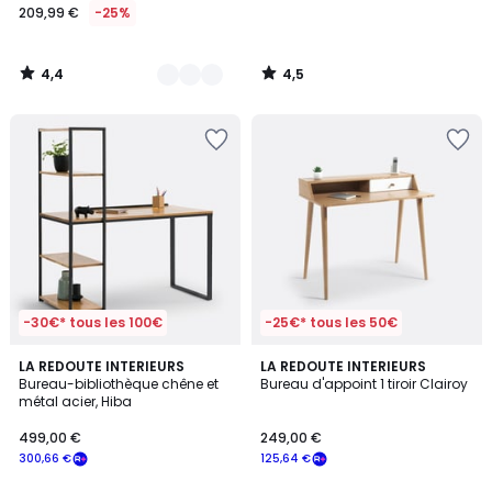
209,99 €
-25%
4,4
4,5
/
/
5
5
-30€* tous les 100€
-25€* tous les 50€
4,1
4,2
LA REDOUTE INTERIEURS
LA REDOUTE INTERIEURS
/ 5
/ 5
Bureau-bibliothèque chêne et
Bureau d'appoint 1 tiroir Clairoy
métal acier, Hiba
499,00 €
249,00 €
300,66 €
125,64 €