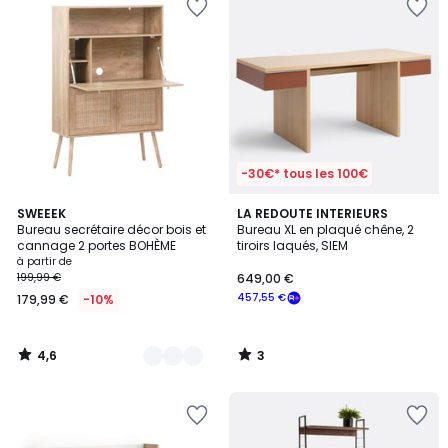
-30€* tous les 100€
4,6
3
2
SWEEEK
LA REDOUTE INTERIEURS
/ 5
/
Bureau secrétaire décor bois et
Bureau XL en plaqué chêne, 2
Couleurs
5
cannage 2 portes BOHÈME
tiroirs laqués, SIEM
à partir de
199,99 €
649,00 €
457,55 €
179,99 €
-10%
4,6
3
/
/
5
5