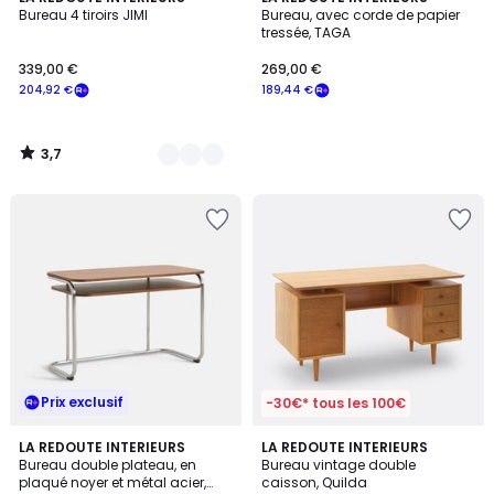
/ 5
Bureau 4 tiroirs JIMI
Bureau, avec corde de papier
Couleurs
tressée, TAGA
339,00 €
269,00 €
204,92 €
189,44 €
3,7
/
5
Prix exclusif
-30€* tous les 100€
4,4
LA REDOUTE INTERIEURS
LA REDOUTE INTERIEURS
/ 5
Bureau double plateau, en
Bureau vintage double
plaqué noyer et métal acier,
caisson, Quilda