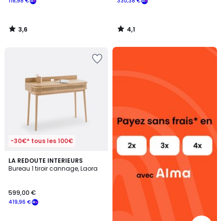
118,98 €
330,38 €
3,6
4,1
/
/
5
5
Alma
payez
sans
frais
-30€* tous les 100€
4,1
LA REDOUTE INTERIEURS
/ 5
Bureau 1 tiroir cannage, Laora
599,00 €
419,96 €