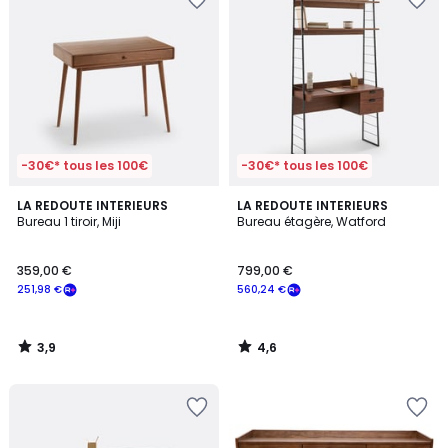
-30€* tous les 100€
-30€* tous les 100€
3,9
4,6
LA REDOUTE INTERIEURS
LA REDOUTE INTERIEURS
/ 5
/ 5
Bureau 1 tiroir, Miji
Bureau étagère, Watford
359,00 €
799,00 €
251,98 €
560,24 €
3,9
4,6
/
/
5
5