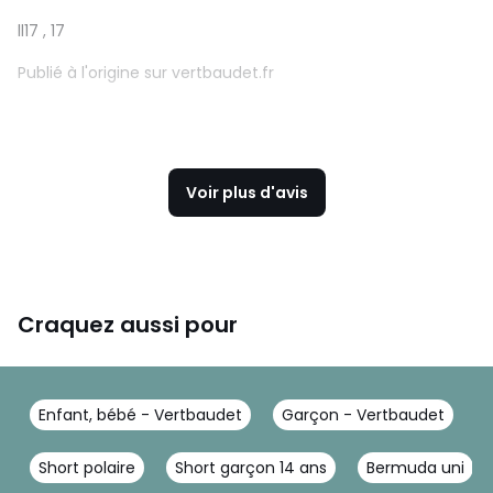
ll17
, 17
Publié à l'origine sur vertbaudet.fr
Voir plus d'avis
Craquez aussi pour
Enfant, bébé - Vertbaudet
Garçon - Vertbaudet
S
Short polaire
Short garçon 14 ans
Bermuda uni