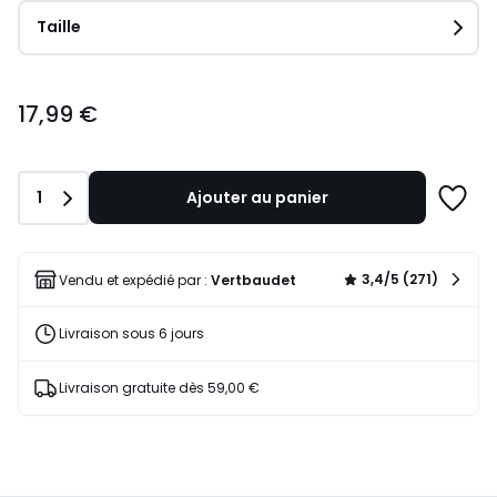
Taille
17,99
17,99 €
€.
Quantité
1
Ajouter au panier
Ajoute
à
une
liste
3,4/5 (271)
Vendu et expédié par :
Vertbaudet
Livraison sous 6 jours
Livraison gratuite dès 59,00 €