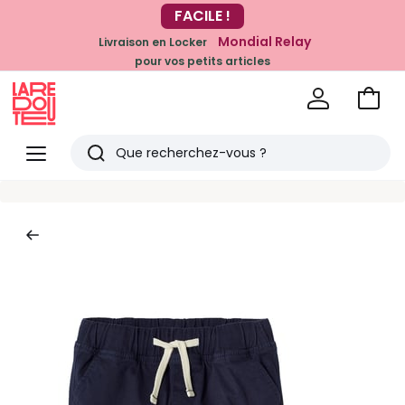
-20% dès 39€*
FACILE !
sur la mode
Mondial Relay
Livraison en Locker
pour vos petits articles
Voir
mon
La
panie
Redoute
Menu
Rechercher
Derniers
articles
vus