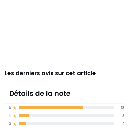
Les derniers avis sur cet article
4,2
Détails de la note
(27)
moyenne des avis
5
18
dans toutes les
4
3
langues
3
2