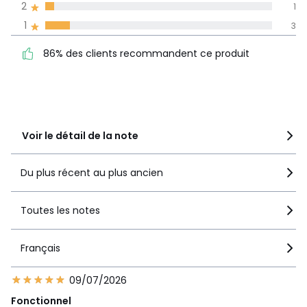
Informations,
2
1
La Redoute s'engage
1
3
86% des clients
5
18
recommandent ce produit
4
3
86% des clients recommandent ce produit
3
2
2
1
1
3
Voir le détail de la note
Du plus récent au plus ancien
Toutes les notes
Français
09/07/2026
Fonctionnel