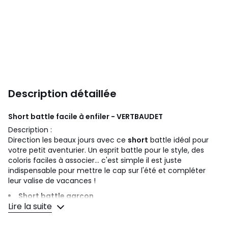
Description détaillée
Short battle facile à enfiler - VERTBAUDET
Description :
Direction les beaux jours avec ce
short
battle idéal pour
votre petit aventurier. Un esprit battle pour le style, des
coloris faciles à associer... c'est simple il est juste
indispensable pour mettre le cap sur l'été et compléter
leur valise de vacances !
Short battle garçon
Lire la suite
Taille entièrement élastiquée, facile à enfiler
Cordon de serrage à nouer
2 poches devant, 2 poches battle avec rabat