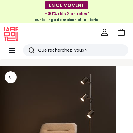
-30€ tous les 100€*
EN CE MOMENT
sur le meuble & la déco
-40% dès 2 articles*
sur le linge de maison et la literie
Voir
mon
La
panie
Redoute
Menu
Rechercher
Derniers
articles
vus