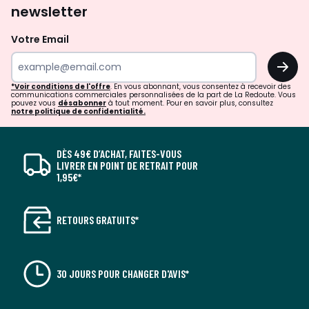
newsletter
Votre Email
OK
*Voir conditions de l'offre
. En vous abonnant, vous consentez à recevoir des
communications commerciales personnalisées de la part de La Redoute. Vous
pouvez vous
désabonner
à tout moment. Pour en savoir plus, consultez
notre politique de confidentialité.
DÈS 49€ D’ACHAT, FAITES-VOUS
LIVRER EN POINT DE RETRAIT POUR
1,95€*
RETOURS GRATUITS*
30 JOURS POUR CHANGER D'AVIS*