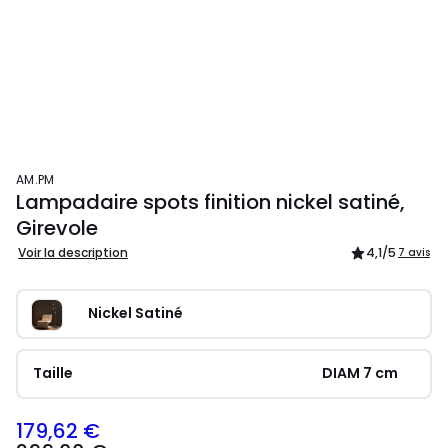
AM.PM
Lampadaire spots finition nickel satiné,
Girevole
Voir la description
4,1
/5
7 avis
Nickel Satiné
Taille
DIAM 7 cm
179,62 €