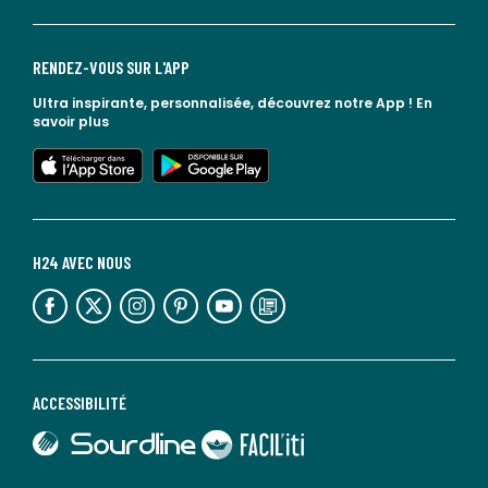
RENDEZ-VOUS SUR L'APP
Ultra inspirante, personnalisée, découvrez notre App !
En
savoir plus
lien vers l'app store
lien vers google play
H24 AVEC NOUS
lien vers l'espace réseaux sociaux
lien vers l'espace réseaux sociaux
lien vers l'espace réseaux sociaux
lien vers l'espace réseaux sociaux
lien vers l'espace réseaux sociaux
lien vers le blog la redoute
ACCESSIBILITÉ
lien vers Sourdline
lien vers Faciliti