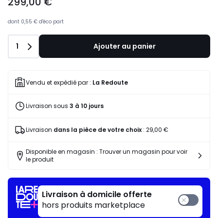
299,00 €
dont
0,55 €
d'éco part
Quantité
1
Ajouter au panier
Vendu et expédié par :
La Redoute
Livraison sous
3 à 10 jours
Livraison
dans la pièce de votre choix
:
29,00 €
Disponible en magasin : Trouver un magasin pour voir
le produit
Livraison à domicile offerte
hors produits marketplace