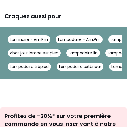
Craquez aussi pour
Luminaire - Am.Pm
Lampadaire - Am.Pm
Lampada
Abat jour lampe sur pied
Lampadaire lin
Lampadai
Lampadaire trépied
Lampadaire extérieur
Lampad
Inscription
Profitez de -20%* sur votre première
newsletter
commande en vous inscrivant à notre