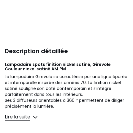
Description détaillée
Lampadaire spots finition nickel satiné, Girevole
Couleur nickel satiné
AM.PM
Le lampadaire Girevole se caractérise par une ligne épurée
et intemporelle inspirée des années 70. La finition nickel
satiné souligne son côté contemporain et s’intègre
parfaitement dans tous les intérieurs.
Ses 3 diffuseurs orientables à 360 ° permettent de diriger
précisément la lumière.
Lire la suite
Description
• En fer finition nickel satiné
• 3 diffuseurs orientables