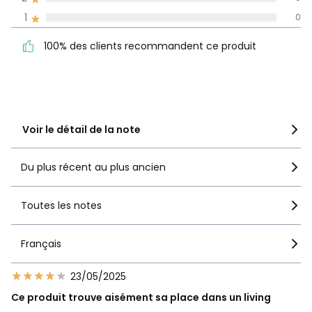
La Redoute s'engage
1
0
100% des clients
5
3
recommandent ce produit
4
2
100% des clients recommandent ce produit
3
2
2
0
1
0
Voir le détail de la note
Du plus récent au plus ancien
Toutes les notes
Français
23/05/2025
Ce produit trouve aisément sa place dans un living