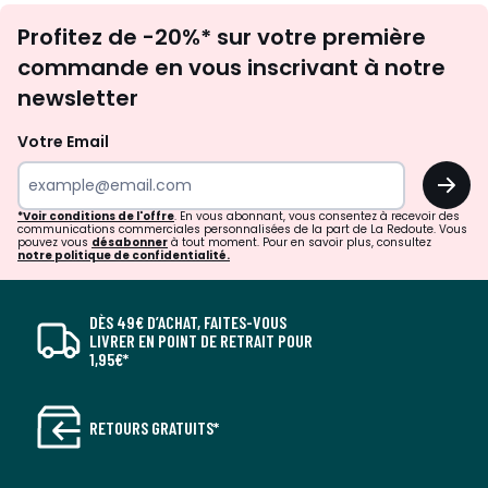
Inscription
Profitez de -20%* sur votre première
newsletter
commande en vous inscrivant à notre
newsletter
Votre Email
OK
*Voir conditions de l'offre
. En vous abonnant, vous consentez à recevoir des
communications commerciales personnalisées de la part de La Redoute. Vous
pouvez vous
désabonner
à tout moment. Pour en savoir plus, consultez
notre politique de confidentialité.
DÈS 49€ D’ACHAT, FAITES-VOUS
LIVRER EN POINT DE RETRAIT POUR
1,95€*
RETOURS GRATUITS*