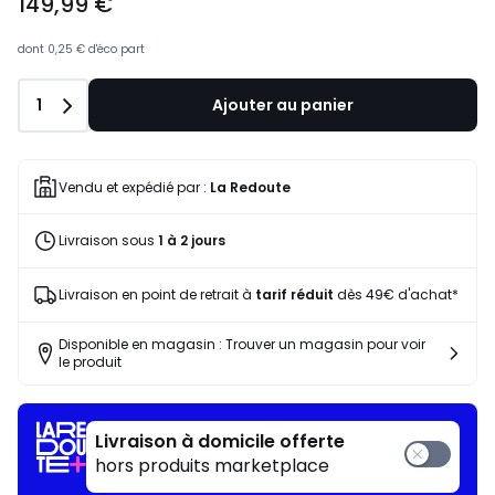
149,99 €
dont
0,25 €
d'éco part
Quantité
1
Ajouter au panier
Vendu et expédié par :
La Redoute
Livraison sous
1 à 2 jours
Livraison en point de retrait à
tarif réduit
dès 49€ d'achat*
Disponible en magasin : Trouver un magasin pour voir
le produit
Livraison à domicile offerte
hors produits marketplace