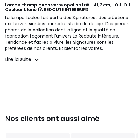
Lampe champignon verre opalin strié H41,7 cm, LOULOU
Couleur blanc
LA REDOUTE INTERIEURS
La lampe Loulou fait partie des Signatures : des créations
exclusives, signées par notre studio de design. Des pièces
phares de la collection dont la ligne et la qualité de
fabrication façonnent l’univers La Redoute Intérieurs.
Tendance et faciles à vivre, les Signatures sont les
préférées de nos clients. Et bientôt les vôtres.
Lire la suite
Un design interne signé Simon Dutrieux
:
« J’ai dessiné le luminaire Loulou avec une envie : proposer
un objet sculpture qui ait une véritable présence, éteint
comme allumé. J’ai choisi de réinterpréter la lampe
champignon en donnant vie au pied avec une nouvelle
fonction, celle de s’allumer comme l’abat-jour. La qualité
du verre strié en opaline crée une lumière diffuse et
apaisante, comme une lueur dans la nuit. »
Description
Nos clients ont aussi aimé
• Abat-jour et pied en verre opalin strié
• Double douille E14 pour ampoules LED de 4W max (non
fournies)