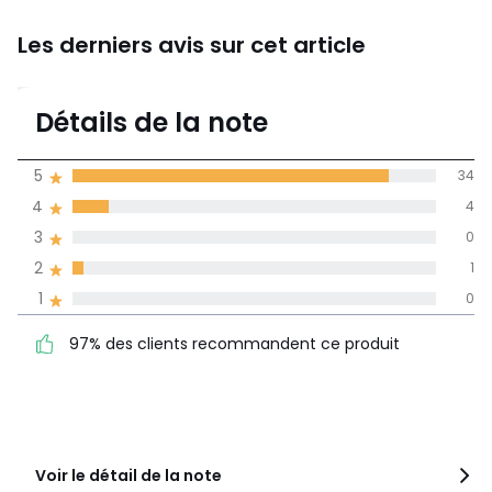
Les derniers avis sur cet article
4,8
Détails de la note
(39)
moyenne des avis
5
34
dans toutes les
4
4
langues
3
0
Informations,
2
1
La Redoute s'engage
1
0
97% des clients
5
34
recommandent ce produit
4
4
97% des clients recommandent ce produit
3
0
2
1
1
0
Voir le détail de la note