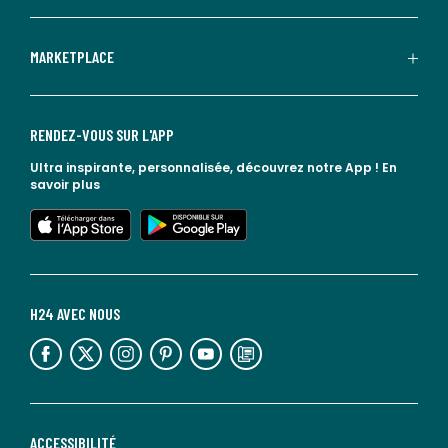
MARKETPLACE
RENDEZ-VOUS SUR L'APP
Ultra inspirante, personnalisée, découvrez notre App !
En
savoir plus
lien vers l'app store
lien vers google play
H24 AVEC NOUS
lien vers l'espace réseaux sociaux
lien vers l'espace réseaux sociaux
lien vers l'espace réseaux sociaux
lien vers l'espace réseaux sociaux
lien vers l'espace réseaux sociaux
lien vers le blog la redoute
ACCESSIBILITÉ