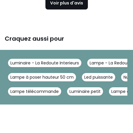
Voir plus d'avis
Craquez aussi pour
Luminaire - La Redoute Interieurs
Lampe - La Redoute I
Lampe à poser hauteur 50 cm
Led puissante
Nud
Lampe télécommande
Luminaire petit
Lampe à p