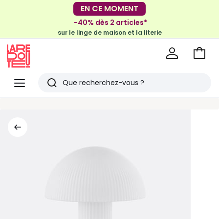
-30€ tous les 100€*
EN CE MOMENT
sur le meuble & la déco
-40% dès 2 articles*
sur le linge de maison et la literie
Voir
mon
La
panie
Redoute
Menu
Rechercher
Derniers
articles
vus